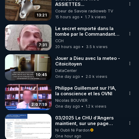
ASSIETTES...
🌱 INSTAGRAM

Coeur de Savoie radioweb TV
13:21
15 hours ago
1.7 k views
https://www.instagram.com/rdlr_thierrycasasnovas/
http://rgnr.li/instagram
Le secret emporté dans la
tombe par le Commandant
Cousteau le 25 juin 1997
CCH
🌱 LA NEWSLETTER

7:31
20 hours ago
3.5 k views
Pour ne pas rater l’actualité RGNR (stages, 
Jouer a Dieu avec la meteo -
Citoicitoyen
http://rgnr.li/news
DataCenter
10:45
One day ago
2.0 k views
🌱 VIDÉOS NON CENSURÉES SUR ODYSEE 

Toutes les vidéos Youtube sont aussi sur la 
Philippe Guillemant sur l’IA,
la conscience et les OVNI
Nicolas BOUVIER
http://rgnr.li/odysee
2:07:19
One day ago
1.2 k views
🌱 LES STAGES EN PRÉSENTIEL

03/2025 Le CHU d'Angers
maintient, sur une page
mise à jour, ses consignes
Ni Oubli Ni Pardon
http://rgnr.li/stages
sanitaires Covid en
One hour ago