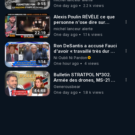
taire ses opposant !
9:55
One day ago
2.2 k views
Alexis Poulin RÉVÈLE ce que
personne n'ose dire sur
l'Union européenne (C'est
michel lanceur alerte
explosif)
22:19
One day ago
1.1 k views
Ron DeSantis a accusé Fauci
d'avoir « travaillé très dur »
pour de longues fermetures
Ni Oubli Ni Pardon
d'écoles
1:14
One hour ago
4 views
Bulletin STRATPOL N°302.
Armée des drones, MS-21 en
série, missiles coréens.
Generousbear
07.08.2026.
44:48
One day ago
1.8 k views