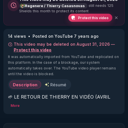
still needs 125
Regenere / Thierry Casasnovas
Shields this month to protect its content
Protect this video
14 views
Posted on YouTube 7 years ago
This video may be deleted on August 31, 2026 —
Protect this video
It was automatically imported from YouTube and replicated on
this platform.
In the case of a blockage, our system
automatically takes over. The YouTube video player remains
until the video is blocked.
Description
Résumé
🌱 LE RETOUR DE THIERRY EN VIDÉO (AVRIL 
2022)!

More
Découvrez la saison 2 des vidéos sur le nouveau 
https://www.rgnr.fr/presentation.html