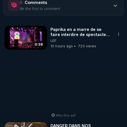
0
Comments
Be the first to comment
🌱 LE MAGAZINE RÉGÉNÈRE 

http://rgnr.li/ymag
Paprika en a marre de se
faire interdire de spectacle.
🌱 LA BOUTIQUE DU MAGAZINE

Elle décide donc de devenir
LEF
Pour obtenir les anciens numéros que vous avez 
DJ !
0:38
10 hours ago
720 views
https://boutique.magazine-regenere.fr/
🌱 FIL TELEGRAM

Écoutez les podcasts gratuits de Thierry et les 
https://t.me/rgnr_fr
🌱 FACEBOOK

Why this ad?
http://rgnr.li/facebook
DANGER DANS NOS