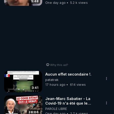
5:48
One day ago
5.2 k views
Why this ad?
Aucun effet secondaire !.
patatrak
17 hours ago
614 views
3:41
Jean-Marc Sabatier - La
Covid-19 n'a été que le
début - L'ARNm & l'ARNm-aa
PAROLE LIBRE
jusqu où auront-t-il ?
26:06
One day ago
2.7 k views