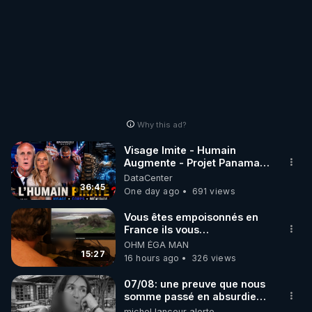
Why this ad?
Visage Imite - Humain
Augmente - Projet Panama
AI - Bienvenue dans la
DataCenter
dystopie - Mazikeen
36:45
One day ago
691 views
Vous êtes empoisonnés en
France ils vous
empoisonnent tranquille
OHM ÉGA MAN
15:27
16 hours ago
326 views
07/08: une preuve que nous
somme passé en absurdie
une dictature qui veut faire
michel lanceur alerte