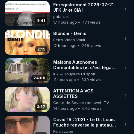
Enregistrement 2026-07-21
▶ 30 jours gratuit sur l’application de méditation et 
JFK Jr et CIA !
patatrak
de bien-être ENVOL :

9:41
17 hours ago
471 views
Rendez-vous sur 
https://www.envol.app/code
 avec 
le code : REGENERE
Blondie - Denis
Retro Video Vault
12 hours ago
248 views
2:15
Maisons Autonomes
Démontables (et c'est légal).
Visite éco village en
Il Y A Toujours L'Espoir
Bretagne
24:09
11 hours ago
330 views
ATTENTION A VOS
ASSIETTES
Coeur de Savoie radioweb TV
3:57
14 hours ago
646 views
Covid 19 : 2021 - Le Dr. Louis
Fouché renverse le plateau
de CNews !
Finalscape