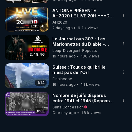
ANTOINE PRÉSENTE
AH2020 LE LIVE 20H ***DU
06/08/2026***
AH2020
1:35:50
2 days ago
6.2 k views
Le JournaLoup 307 - Les
Marionnettes du Diable -
Loup Divergent 2026.08.07
Loup_Divergent_Reposts
2:48:46
19 hours ago
180 views
Suisse : Tout ce qui brille
n'est pas de l'Or!
Finalscape
1:14
16 hours ago
1.1 k views
Nombre de juifs disparus
entre 1941 et 1945 (Réponse
à mes accusateurs)
Sans Concession
9:31
One day ago
1.8 k views