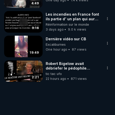
One day ago
1.4 k views
4:49
Les incendies en France font
ils partie d' un plan qui aurait
débuté le 11 septembre 2001
Réinformation sur le monde
?
9:16
3 days ago
9.0 k views
Dernière vidéo sur CB
Excaliburnes
One hour ago
87 views
19:49
Robert Bigelow avait
débriefer le pédophile
génocidaire de donald j
tic tac ufo
trump
2:21
22 hours ago
871 views