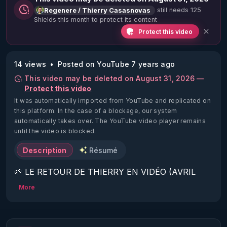
still needs 125
Regenere / Thierry Casasnovas
Shields this month to protect its content
Protect this video
14 views
Posted on YouTube 7 years ago
This video may be deleted on August 31, 2026 —
Protect this video
It was automatically imported from YouTube and replicated on
this platform.
In the case of a blockage, our system
automatically takes over. The YouTube video player remains
until the video is blocked.
Description
Résumé
🌱 LE RETOUR DE THIERRY EN VIDÉO (AVRIL 
2022)!

More
Découvrez la saison 2 des vidéos sur le nouveau 
https://www.rgnr.fr/presentation.html