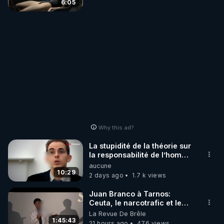
6:05
Why this ad?
La stupidité de la théorie sur
la responsabilité de l’homme
concernant le dioxyde de
aucune
carbone.
10:29
2 days ago
1.7 k views
Juan Branco à Tarnos:
Ceuta, le narcotrafic et le
pouvoir en France
La Revue De Brêle
1:45:43
21 hours ago
476 views