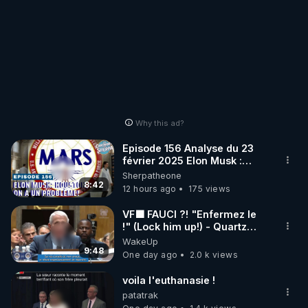
Why this ad?
Episode 156 Analyse du 23
février 2025 Elon Musk :
Houston , on a un problème !
Sherpatheone
8:42
12 hours ago
175 views
VF🟩 FAUCI ?! "Enfermez le
!" (Lock him up!) - Quartz
Traduction
WakeUp
9:48
One day ago
2.0 k views
voila l'euthanasie !
patatrak