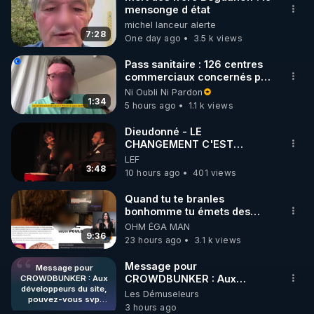
mensonge d état
🌱 INSTAGRAM

michel lanceur alerte
7:28
One day ago
3.5 k views
https://www.instagram.com/rdlr_thierrycasasnovas/
http://rgnr.li/instagram
Pass sanitaire : 126 centres
commerciaux concernés par
l'obligation dans toute la
Ni Oubli Ni Pardon
🌱 LA NEWSLETTER

France
1:34
5 hours ago
1.1 k views
Pour ne pas rater l’actualité RGNR (stages, 
Dieudonné - LE
CHANGEMENT C'EST
http://rgnr.li/news
MAINTENANT
LEF
3:48
10 hours ago
401 views
🌱 VIDÉOS NON CENSURÉES SUR ODYSEE 

Toutes les vidéos Youtube sont aussi sur la 
Quand tu te branles
bonhomme tu émets des
ondes ils ont juste omis de
OHM ÉGA MAN
http://rgnr.li/odysee
t'expliquer
9:36
23 hours ago
3.1 k views
🌱 LES STAGES EN PRÉSENTIEL

Message pour
Message pour
CROWDBUNKER : Aux
CROWDBUNKER : Aux
développeurs du site,
développeurs du site,
Les Démuseleurs
http://rgnr.li/stages
pouvez-vous svp
pouvez-vous svp remettre la
3 hours ago
remettre la