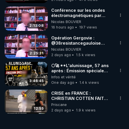
Conférence sur les ondes
électromagnétiques par
Grégoire Caustru et Bart de
Nicolas BOUVIER
Wever !
2:13:08
16 hours ago
197 views
Opération Gergovie :
‪@38resistancegauloise‬
‪@MarionSigautOfficiel‬
Nicolas BOUVIER
‪@gladysriifard5710‬ Laëtitia
2:25:21
2 days ago
1.5 k views
🌕🚀 **L'alunissage, 57 ans
après : Émission spéciale
avec John Doe !** 👨 🚀✨
Infos et vérité
3:46:45
One day ago
1.4 k views
CRISE en FRANCE :
CHRISTIAN COTTEN FAIT
une étrange découverte
Priscane
12:55
2 days ago
1.9 k views