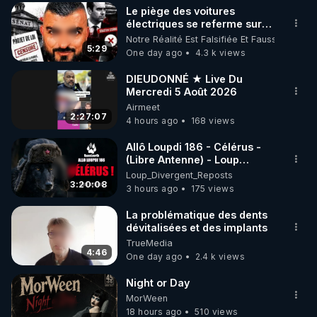
Le piège des voitures
▶ 30 jours gratuit sur l’application de méditation et 
électriques se referme sur
les usagers !
Notre Réalité Est Falsifiée Et Fausse
de bien-être ENVOL :

5:29
One day ago
4.3 k views
Rendez-vous sur 
https://www.envol.app/code
 avec 
le code : REGENERE
DIEUDONNÉ ★ Live Du
Mercredi 5 Août 2026
Airmeet
2:27:07
4 hours ago
168 views
Allô Loupdi 186 - Célérus -
(Libre Antenne) - Loup
Divergent 2026.08.06
Loup_Divergent_Reposts
3:20:08
3 hours ago
175 views
La problématique des dents
dévitalisées et des implants
TrueMedia
4:46
One day ago
2.4 k views
Night or Day
MorWeen
18 hours ago
510 views