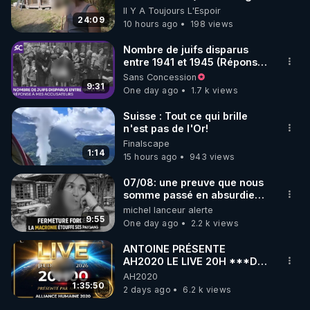
Visite éco village en
Il Y A Toujours L'Espoir
Bretagne
24:09
10 hours ago
198 views
Nombre de juifs disparus
entre 1941 et 1945 (Réponse
à mes accusateurs)
Sans Concession
9:31
One day ago
1.7 k views
Suisse : Tout ce qui brille
n'est pas de l'Or!
Finalscape
1:14
15 hours ago
943 views
07/08: une preuve que nous
somme passé en absurdie
une dictature qui veut faire
michel lanceur alerte
taire ses opposant !
9:55
One day ago
2.2 k views
ANTOINE PRÉSENTE
AH2020 LE LIVE 20H ***DU
06/08/2026***
AH2020
1:35:50
2 days ago
6.2 k views