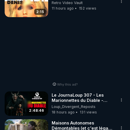
Retro Video Vault
11 hours ago
152 views
2:15
Why this ad?
Le JournaLoup 307 - Les
Marionnettes du Diable -
Loup Divergent 2026.08.07
Loup_Divergent_Reposts
2:48:46
18 hours ago
131 views
Maisons Autonomes
Démontables (et c'est légal).