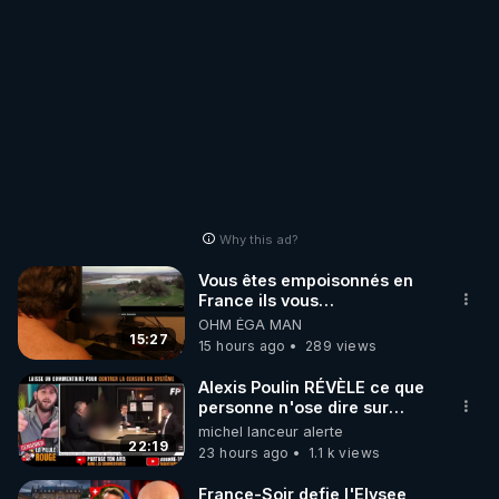
Why this ad?
Vous êtes empoisonnés en
France ils vous
empoisonnent tranquille
OHM ÉGA MAN
15:27
15 hours ago
289 views
Alexis Poulin RÉVÈLE ce que
personne n'ose dire sur
l'Union européenne (C'est
michel lanceur alerte
explosif)
22:19
23 hours ago
1.1 k views
France-Soir defie l'Elysee