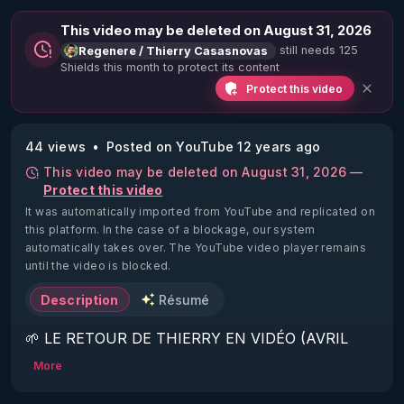
This video may be deleted on August 31, 2026
still needs 125
Regenere / Thierry Casasnovas
Shields this month to protect its content
Protect this video
44 views
Posted on YouTube 12 years ago
This video may be deleted on August 31, 2026 —
Protect this video
It was automatically imported from YouTube and replicated on
this platform.
In the case of a blockage, our system
automatically takes over. The YouTube video player remains
until the video is blocked.
Description
Résumé
🌱 LE RETOUR DE THIERRY EN VIDÉO (AVRIL 
2022)!

More
Découvrez la saison 2 des vidéos sur le nouveau 