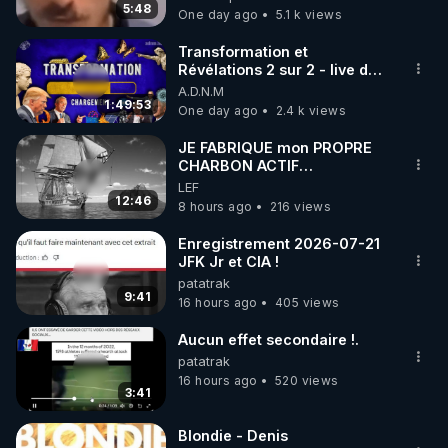
5:48
One day ago
5.1 k views
code : REGENERE10

Transformation et
▶ 30 jours gratuit sur l’application de méditation et 
Révélations 2 sur 2 - live du
07/08/26
A.D.N.M
de bien-être ENVOL :

1:49:53
One day ago
2.4 k views
Rendez-vous sur 
https://www.envol.app/code
 avec 
le code : REGENERE
JE FABRIQUE mon PROPRE
CHARBON ACTIF
GRATUITEMENT pour
LEF
Purifier mon EAU
12:46
8 hours ago
216 views
Enregistrement 2026-07-21
JFK Jr et CIA !
patatrak
9:41
16 hours ago
405 views
Aucun effet secondaire !.
patatrak
16 hours ago
520 views
3:41
Blondie - Denis