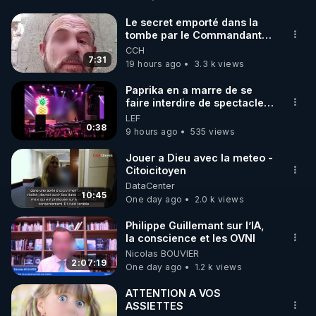
http://rgnr.li/facebook
Le secret emporté dans la
tombe par le Commandant
🌱 INSTAGRAM

Cousteau le 25 juin 1997
CCH
7:31
19 hours ago
3.3 k views
https://www.instagram.com/rdlr_thierrycasasnovas/
http://rgnr.li/instagram
Paprika en a marre de se
faire interdire de spectacle.
Elle décide donc de devenir
LEF
🌱 LA NEWSLETTER

DJ !
0:38
9 hours ago
535 views
Pour ne pas rater l’actualité RGNR (stages, 
Jouer a Dieu avec la meteo -
Citoicitoyen
http://rgnr.li/news
DataCenter
10:45
One day ago
2.0 k views
🌱 VIDÉOS NON CENSURÉES SUR ODYSEE 

Toutes les vidéos Youtube sont aussi sur la 
Philippe Guillemant sur l’IA,
la conscience et les OVNI
Nicolas BOUVIER
http://rgnr.li/odysee
2:07:19
One day ago
1.2 k views
🌱 LES STAGES EN PRÉSENTIEL

ATTENTION A VOS
ASSIETTES