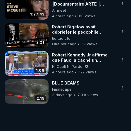
⎮Documentaire ARTE ⎮
Cinema
Airmeet
1:27:43
4 hours ago
68 views
Robert Bigelow avait
débriefer le pédophile
génocidaire de donald j
tic tac ufo
trump
2:21
One hour ago
19 views
Robert Kennedy Jr affirme
que Fauci a caché un
infarctus pulmonaire
Ni Oubli Ni Pardon
survenu après sa
1:08
4 hours ago
122 views
vaccination
BLUE BEAMS
Finalscape
3 days ago
7.3 k views
2:15