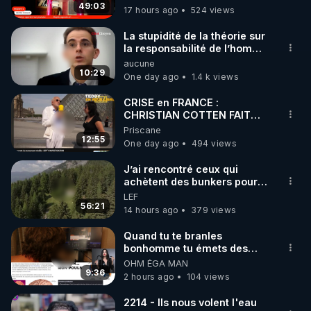
49:03
17 hours ago
524 views
code : REGENERE10

La stupidité de la théorie sur
▶ 30 jours gratuit sur l’application de méditation et 
la responsabilité de l’homme
concernant le dioxyde de
aucune
de bien-être ENVOL :

carbone.
10:29
One day ago
1.4 k views
Rendez-vous sur 
https://www.envol.app/code
 avec 
le code : REGENERE
CRISE en FRANCE :
CHRISTIAN COTTEN FAIT
une étrange découverte
Priscane
12:55
One day ago
494 views
J’ai rencontré ceux qui
achètent des bunkers pour
survivre à la fin du monde
LEF
56:21
14 hours ago
379 views
Quand tu te branles
bonhomme tu émets des
ondes ils ont juste omis de
OHM ÉGA MAN
t'expliquer
9:36
2 hours ago
104 views
2214 - Ils nous volent l'eau