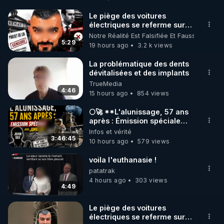
http://rgnr.li/facebook
Le piège des voitures
électriques se referme sur
🌱 INSTAGRAM

les usagers !
Notre Réalité Est Falsifiée Et Fausse
5:29
19 hours ago
3.2 k views
https://www.instagram.com/rdlr_thierrycasasnovas/
http://rgnr.li/instagram
La problématique des dents
dévitalisées et des implants
TrueMedia
🌱 LA NEWSLETTER

4:46
15 hours ago
854 views
Pour ne pas rater l’actualité RGNR (stages, 
🌕🚀 **L'alunissage, 57 ans
après : Émission spéciale
http://rgnr.li/news
avec John Doe !** 👨 🚀✨
Infos et vérité
3:46:45
10 hours ago
579 views
🌱 VIDÉOS NON CENSURÉES SUR ODYSEE 

Toutes les vidéos Youtube sont aussi sur la 
voila l'euthanasie !
patatrak
4 hours ago
303 views
http://rgnr.li/odysee
4:49
🌱 LES STAGES EN PRÉSENTIEL

Le piège des voitures
électriques se referme sur