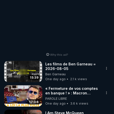
Why this ad?
Les films de Ben Garneau =
2026-08-05
Ben Garneau
15:39
One day ago
2.1 k views
« Fermeture de vos comptes
en banque ! » : Macron
impose une loi folle !
PAROLE LIBRE
17:06
One day ago
3.6 k views
I Am Steve McQueen