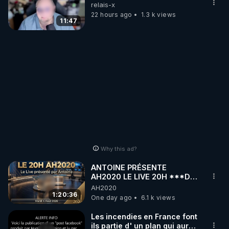
relais-x
22 hours ago
1.3 k views
11:47
Why this ad?
ANTOINE PRÉSENTE
AH2020 LE LIVE 20H ***DU
04/08/2026*** 📷LE
AH2020
GRAND RÉVEIL EST EN
1:20:36
One day ago
6.1 k views
MARCHE 📷
Les incendies en France font
ils partie d' un plan qui aurait