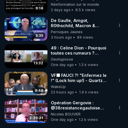
débuté le 11 septembre 2001
Réinformation sur le monde
?
9:16
2 days ago
8.5 k views
De Gaulle, Amgot,
R0thschild, Macron &
Pompidou… Macron Claude
Perruques Jaunes
Janvier, GPTV, 18 X 2024
5:35
3 hours ago
84 views
49 : Celine Dion - Pourquoi
toutes ces rumeurs ?
Enquête sous hypnose
Geohypnose
13:32
One day ago
1.3 k views
VF🟩 FAUCI ?! "Enfermez le
!" (Lock him up!) - Quartz
Traduction
WakeUp
9:48
23 hours ago
1.6 k views
Opération Gergovie :
‪@38resistancegauloise‬
‪@MarionSigautOfficiel‬
Nicolas BOUVIER
‪@gladysriifard5710‬ Laëtitia
2:25:21
One day ago
1.2 k views