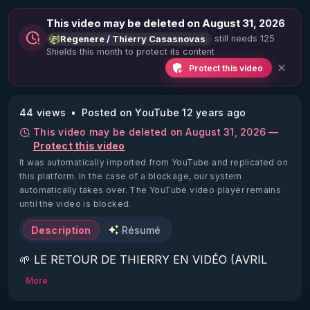
This video may be deleted on August 31, 2026
still needs 125
Regenere / Thierry Casasnovas
Shields this month to protect its content
Protect this video
44 views
Posted on YouTube 12 years ago
This video may be deleted on August 31, 2026 —
Protect this video
It was automatically imported from YouTube and replicated on
this platform.
In the case of a blockage, our system
automatically takes over. The YouTube video player remains
until the video is blocked.
Description
Résumé
🌱 LE RETOUR DE THIERRY EN VIDÉO (AVRIL 
2022)!

More
Découvrez la saison 2 des vidéos sur le nouveau 