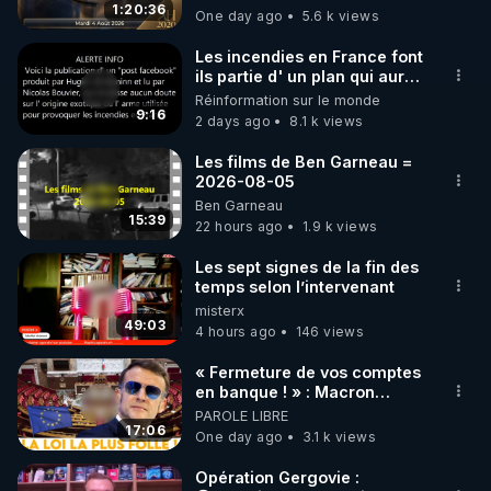
GRAND RÉVEIL EST EN
1:20:36
One day ago
5.6 k views
code : REGENERE10

MARCHE 📷
Les incendies en France font
▶ 30 jours gratuit sur l’application de méditation et 
ils partie d' un plan qui aurait
débuté le 11 septembre 2001
Réinformation sur le monde
de bien-être ENVOL :

?
9:16
2 days ago
8.1 k views
Rendez-vous sur 
https://www.envol.app/code
 avec 
le code : REGENERE
Les films de Ben Garneau =
2026-08-05
Ben Garneau
15:39
22 hours ago
1.9 k views
Les sept signes de la fin des
temps selon l’intervenant
misterx
49:03
4 hours ago
146 views
« Fermeture de vos comptes
en banque ! » : Macron
impose une loi folle !
PAROLE LIBRE
17:06
One day ago
3.1 k views
Opération Gergovie :