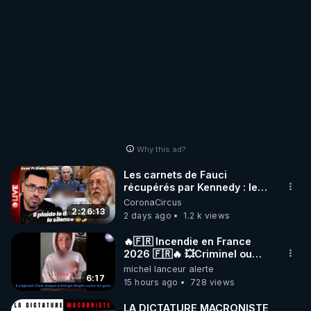
Why this ad?
Les carnets de Fauci
récupérés par Kennedy : le
scandale que plus personne
CoronaCircus
ne peut cacher
2:26:13
2 days ago
1.2 k views
🔥🇫🇷 Incendie en France
2026 🇫🇷🔥 💥Criminel ou
coincidence naturelle?💥
michel lanceur alerte
@NostraDamoucho
6:17
15 hours ago
728 views
LA DICTATURE MACRONISTE