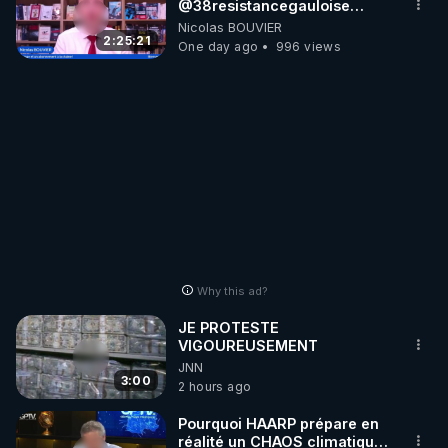
‪@38resistancegauloise‬
‪@MarionSigautOfficiel‬
Nicolas BOUVIER
‪@gladysriifard5710‬ Laëtitia
2:25:21
One day ago
996 views
Why this ad?
JE PROTESTE
VIGOUREUSEMENT
JNN
3:00
2 hours ago
Pourquoi HAARP prépare en
réalité un CHAOS climatique,