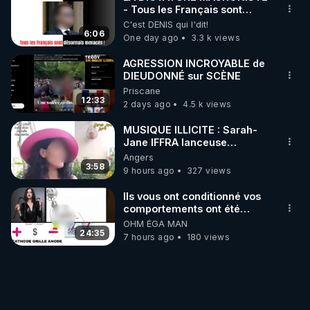
- Tous les Français sont
désormais menacés !
C'est DENIS qui l'dit!
6:06
One day ago
3.3 k views
AGRESSION INCROYABLE de
DIEUDONNÉ sur SCÈNE
Priscane
12:33
2 days ago
4.5 k views
MUSIQUE ILLICITE : Sarah-
Jane IFFRA lanceuse
d'alertes
Angers
3:58
9 hours ago
327 views
Ils vous ont conditionné vos
comportements ont été
induits
OHM ÉGA MAN
24:35
7 hours ago
180 views