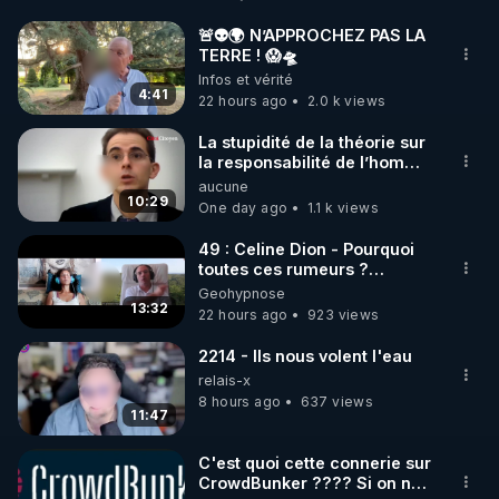
http://rgnr.li/facebook
🚨👽🌍 N’APPROCHEZ PAS LA
TERRE ! 😱🛸
🌱 INSTAGRAM

Infos et vérité
4:41
22 hours ago
2.0 k views
https://www.instagram.com/rdlr_thierrycasasnovas/
http://rgnr.li/instagram
La stupidité de la théorie sur
la responsabilité de l’homme
concernant le dioxyde de
aucune
🌱 LA NEWSLETTER

carbone.
10:29
One day ago
1.1 k views
Pour ne pas rater l’actualité RGNR (stages, 
49 : Celine Dion - Pourquoi
toutes ces rumeurs ?
http://rgnr.li/news
Enquête sous hypnose
Geohypnose
13:32
22 hours ago
923 views
🌱 VIDÉOS NON CENSURÉES SUR ODYSEE 

Toutes les vidéos Youtube sont aussi sur la 
2214 - Ils nous volent l'eau
relais-x
8 hours ago
637 views
http://rgnr.li/odysee
11:47
🌱 LES STAGES EN PRÉSENTIEL

C'est quoi cette connerie sur
CrowdBunker ???? Si on ne