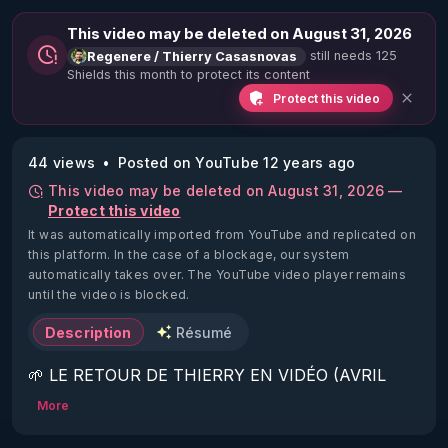
This video may be deleted on August 31, 2026
still needs 125
Regenere / Thierry Casasnovas
Shields this month to protect its content
Protect this video
44 views
Posted on YouTube 12 years ago
This video may be deleted on August 31, 2026 —
Protect this video
It was automatically imported from YouTube and replicated on
this platform.
In the case of a blockage, our system
automatically takes over. The YouTube video player remains
until the video is blocked.
Description
Résumé
🌱 LE RETOUR DE THIERRY EN VIDÉO (AVRIL 
2022)!

More
Découvrez la saison 2 des vidéos sur le nouveau 