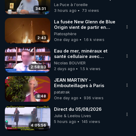
on répond
La Puce à l'oreille
34:31
3 hours ago
73 views
La fusée New Glenn de Blue
Origin vient de partir en
fumée.
Platosphère
2:43
One day ago
1.6 k views
Eau de mer, minéraux et
santé cellulaire avec
Grégoire Cadeau
Nicolas BOUVIER
2:58:03
2 days ago
1.5 k views
JEAN MARTINY -
Embouteillages à Paris
patatrak
8:48
One day ago
936 views
Direct du 05/08/2026
Julie & Leelou Lives
5 hours ago
145 views
4:05:56