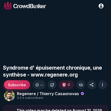
Syndrome d' épuisement chronique, une
synthèse - www.regenere.org
Subscribe
0
—
Regenere / Thierry Casasnovas
3.5 k subscribers
This video may be deleted on August 31, 2026