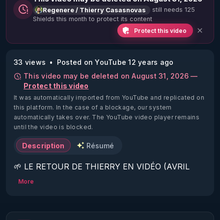
still needs 125
Regenere / Thierry Casasnovas
Shields this month to protect its content
Protect this video
33 views
Posted on YouTube 12 years ago
This video may be deleted on August 31, 2026 —
Protect this video
It was automatically imported from YouTube and replicated on
this platform.
In the case of a blockage, our system
automatically takes over. The YouTube video player remains
until the video is blocked.
Description
Résumé
🌱 LE RETOUR DE THIERRY EN VIDÉO (AVRIL 
2022)!

More
Découvrez la saison 2 des vidéos sur le nouveau 
https://www.rgnr.fr/presentation.html