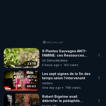
Why this ad?
9 Plantes Sauvages ANTI-
FAMINE: ces Ressources
NUTRITIVES&MéDICINALES"gratuite
Un Démodérateur
JARDIN&des Haies
22:18
5 hours ago
143 views
Les sept signes de la fin des
temps selon l’intervenant
misterx
49:03
One day ago
789 views
Robert Bigelow avait
débriefer le pédophile
génocidaire de donald j
tic tac ufo