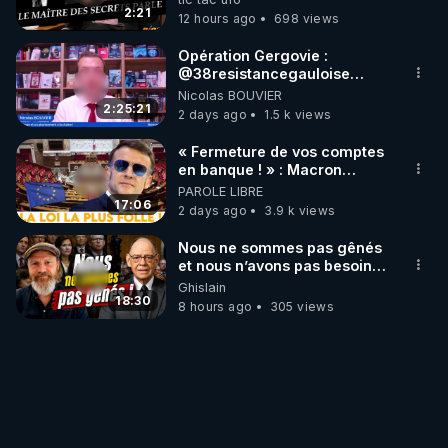
trump
2:21
12 hours ago
698 views
Opération Gergovie :
‪@38resistancegauloise‬
‪@MarionSigautOfficiel‬
Nicolas BOUVIER
‪@gladysriifard5710‬ Laëtitia
2:25:21
2 days ago
1.5 k views
« Fermeture de vos comptes
en banque ! » : Macron
impose une loi folle !
PAROLE LIBRE
17:06
2 days ago
3.9 k views
Nous ne sommes pas gênés
et nous n’avons pas besoin
de nous excuser ! #jw
Ghislain
#jehovah #collegecentral
18:30
8 hours ago
305 views