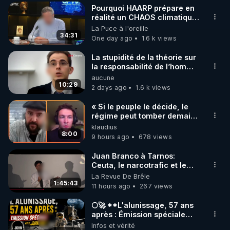
Pourquoi HAARP prépare en
▶ 30 jours gratuit sur l’application de méditation et 
réalité un CHAOS climatique,
on répond
La Puce à l'oreille
de bien-être ENVOL :

34:31
One day ago
1.6 k views
Rendez-vous sur 
https://www.envol.app/code
 avec 
le code : REGENERE
La stupidité de la théorie sur
la responsabilité de l’homme
concernant le dioxyde de
aucune
carbone.
10:29
2 days ago
1.6 k views
« Si le peuple le décide, le
régime peut tomber demain !
»
klaudius
8:00
9 hours ago
678 views
Juan Branco à Tarnos:
Ceuta, le narcotrafic et le
pouvoir en France
La Revue De Brêle
1:45:43
11 hours ago
267 views
🌕🚀 **L'alunissage, 57 ans
après : Émission spéciale
avec John Doe !** 👨 🚀✨
Infos et vérité