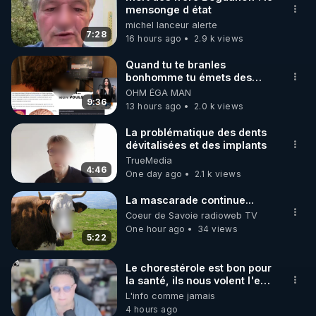
mensonge d état
🌱 INSTAGRAM

michel lanceur alerte
7:28
16 hours ago
2.9 k views
https://www.instagram.com/rdlr_thierrycasasnovas/
http://rgnr.li/instagram
Quand tu te branles
bonhomme tu émets des
ondes ils ont juste omis de
OHM ÉGA MAN
🌱 LA NEWSLETTER

t'expliquer
9:36
13 hours ago
2.0 k views
Pour ne pas rater l’actualité RGNR (stages, 
La problématique des dents
dévitalisées et des implants
http://rgnr.li/news
TrueMedia
4:46
One day ago
2.1 k views
🌱 VIDÉOS NON CENSURÉES SUR ODYSEE 

Toutes les vidéos Youtube sont aussi sur la 
La mascarade continue...
Coeur de Savoie radioweb TV
One hour ago
34 views
http://rgnr.li/odysee
5:22
🌱 LES STAGES EN PRÉSENTIEL

Le chorestérole est bon pour
la santé, ils nous volent l'eau
! 😒🤢😡
L'info comme jamais
http://rgnr.li/stages
https://odysee.com/@anonyme:d3/C
4 hours ago