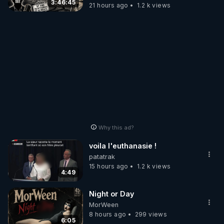
3:46:45
21 hours ago
1.2 k views
Why this ad?
voila l'euthanasie !
patatrak
15 hours ago
1.2 k views
4:49
Night or Day
MorWeen
8 hours ago
299 views
6:05