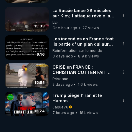
La Russie lance 28 missiles
sur Kiev, l'attaque révèle la
faiblesse de Kiev
LEF
15:03
One hour ago
27 views
Les incendies en France font
ils partie d' un plan qui aurait
débuté le 11 septembre 2001
Réinformation sur le monde
?
9:16
3 days ago
8.9 k views
CRISE en FRANCE :
CHRISTIAN COTTEN FAIT
une étrange découverte
Priscane
12:55
2 days ago
1.6 k views
Trump piège l'Iran et le
Hamas
Jague76
15:24
7 hours ago
184 views