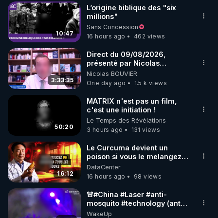
L’origine biblique des "six
▶ 30 jours gratuit sur l’application de méditation et 
millions"
Sans Concession
de bien-être ENVOL :

10:47
16 hours ago
462 views
Rendez-vous sur 
https://www.envol.app/code
 avec 
le code : REGENERE
Direct du 09/08/2026,
présenté par Nicolas
BOUVIER
Nicolas BOUVIER
3:33:35
One day ago
1.5 k views
MATRIX n'est pas un film,
c'est une initiation !
Le Temps des Révélations
50:20
3 hours ago
131 views
Le Curcuma devient un
poison si vous le melangez
avec l'un de ces 3 aliments
DataCenter
16:12
16 hours ago
98 views
🚨#China #Laser #anti-
mosquito #technology (anti
#moustique) Photon Matrix
WakeUp