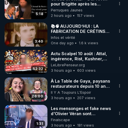
pour Brigitte après les
🌱 INSTAGRAM

élections européennes ».
Perruques Jaunes
5:18
2 hours ago
157 views
https://www.instagram.com/rdlr_thierrycasasnovas/
http://rgnr.li/instagram
📚🧠 AUJOURD’HUI : LA
FABRICATION DE CRÉTINS
QUI SE PRENNENT POUR
Infos et vérité
🌱 LA NEWSLETTER

DES GÉNIES… 🤡🧠💥
3:40
One day ago
1.6 k views
Pour ne pas rater l’actualité RGNR (stages, 
Actu Scalpel 10 août : Attal,
ingérence, Rist, Kushner,
http://rgnr.li/news
Epstein, sacrifices
LeLibrePenseur.org
maçonniques à Madagascar
52:32
3 hours ago
603 views
🌱 VIDÉOS NON CENSURÉES SUR ODYSEE 

Toutes les vidéos Youtube sont aussi sur la 
À La Table de Gaya, paysans
restaurateurs depuis 10 ans
dans l'Ariège
Il Y A Toujours L'Espoir
http://rgnr.li/odysee
26:00
3 hours ago
207 views
🌱 LES STAGES EN PRÉSENTIEL

Les mensonges et fake news
d'Olivier Véran sont
maintenant légendaires.
Finalscape
http://rgnr.li/stages
1:31
3 hours ago
181 views