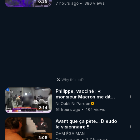
0:25
7 hours ago
386 views
Why this ad?
Philippe, vacciné : «
monsieur Macron me dit
qu'il emmerde ma fille, donc
Ni Oubli Ni Pardon
moi je suis insulté »
2:14
16 hours ago
184 views
Avant que ça pète... Dieudo
le visionnaire !!!
OHM ÉGA MAN
3:05
One day ago
2.7 k views