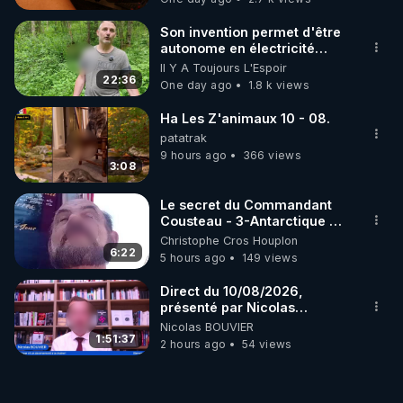
Son invention permet d'être
autonome en électricité
avec un simple ruisseau
Il Y A Toujours L'Espoir
22:36
One day ago
1.8 k views
Ha Les Z'animaux 10 - 08.
patatrak
9 hours ago
366 views
3:08
Le secret du Commandant
Cousteau - 3-Antarctique ou
l'une des deux portes des
Christophe Cros Houplon
enfers
6:22
5 hours ago
149 views
Direct du 10/08/2026,
présenté par Nicolas
BOUVIER
Nicolas BOUVIER
1:51:37
2 hours ago
54 views