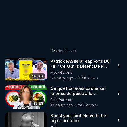
Why this ad?
Patrick PASIN ★ Rapports Du
FBI : Ce Qu'Ils Disent De Plus
Grave Sur Hitler
MetaHistoria
48:00
One day ago
2.2 k views
Ce que l'on vous cache sur
la prise de poids à la
ménopause
FimoPartner
13:21
10 hours ago
246 views
Boost your biofield with the
nrj++ protocol
Mic