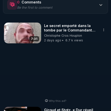
0
Comments
Be the first to comment
🌱 LE MAGAZINE RÉGÉNÈRE 

http://rgnr.li/ymag
Le secret emporté dans la
tombe par le Commandant
🌱 LA BOUTIQUE DU MAGAZINE

Cousteau le 25 juin 1997
Christophe Cros Houplon
Pour obtenir les anciens numéros que vous avez 
7:31
2 days ago
6.7 k views
https://boutique.magazine-regenere.fr/
🌱 FIL TELEGRAM

Écoutez les podcasts gratuits de Thierry et les 
https://t.me/rgnr_fr
🌱 FACEBOOK

Why this ad?
http://rgnr.li/facebook
Giroud et Stotz. « Dur réveil