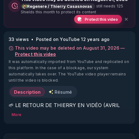
still needs 125
Regenere / Thierry Casasnovas
Shields this month to protect its content
Protect this video
33 views
Posted on YouTube 12 years ago
This video may be deleted on August 31, 2026 —
Protect this video
It was automatically imported from YouTube and replicated on
this platform.
In the case of a blockage, our system
automatically takes over. The YouTube video player remains
until the video is blocked.
Description
Résumé
🌱 LE RETOUR DE THIERRY EN VIDÉO (AVRIL 
2022)!

More
Découvrez la saison 2 des vidéos sur le nouveau 
https://www.rgnr.fr/presentation.html