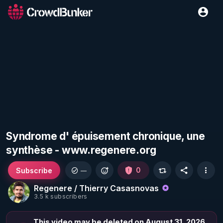
Syndrome d' épuisement chronique, une
synthèse - www.regenere.org
Subscribe
0
—
Regenere / Thierry Casasnovas
3.5 k subscribers
This video may be deleted on August 31, 2026