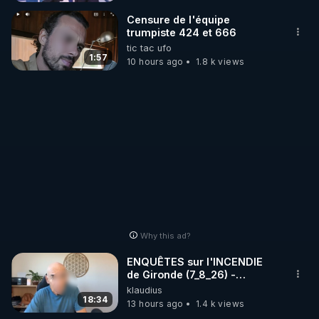
_________

Censure de l'équipe
trumpiste 424 et 666
tic tac ufo
LES CODES PROMO DES PARTENAIRES

1:57
10 hours ago
1.8 k views
▶ 10 % de réduction sur toute la boutique 
WARMCOOK (Kuvings) : 

Rendez-vous sur : 
http://rgnr.li/warmcook
 avec le 
code : REGENERE10

▶ 10 % de réduction sur une sélection de produits 
de la boutique VIDYA : 

Rendez-vous sur : 
http://rgnr.li/vidya
 avec le code : 
REGENERE10

Why this ad?
▶ 10 % de réduction sur les extracteurs de la 
ENQUÊTES sur l'INCENDIE
marque SANA : 

de Gironde (7_8_26) -
Philippe WEBER
klaudius
Rendez-vous sur 
http://rgnr.li/lechoubrave
 avec le 
18:34
13 hours ago
1.4 k views
code : REGENERE10
