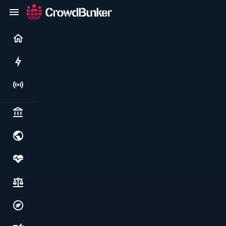
Current
Rushes
Live
Politics & institutions
World & geopolitics
Health, food & wellbeing
Society, justice & freedoms
Economy, environment & technology