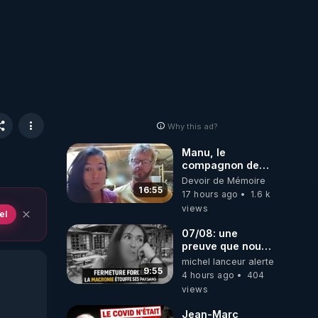
Why this ad?
Manu, le
compagnon de
Kyria, raconte sa
Devoir de Mémoire
garde à vue
16:55
17 hours ago
1.6 k
musclée.
views
el
PARTAGEZ!
07/08: une
preuve que nous
somme passé en
michel lanceur alerte
absurdie une
9:55
4 hours ago
404
dictature qui veut
views
faire taire ses
opposant !
Jean-Marc