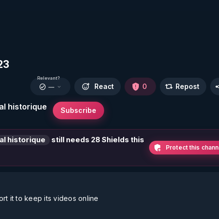
23
Relevant?
React
0
Repost
—
l historique
Subscribe
al historique
still needs 28 Shields this
Protect this chann
t it to keep its videos online