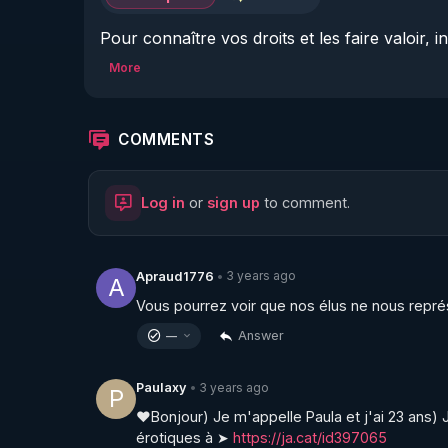
Pour connaître vos droits et les faire valoir, 
Prendre rendez-vous pour être diffusé dans n
More
       * allez sur notre site  : 
https://www.consei
COMMENTS
       * remplir le formulaire contact et le valider

Log in
or
sign up
to comment.
Nous seront heureux de partager nos expérienc
un monde meilleur !

3 years ago
Apraud1776
•
A
Pour tous les détails du CNTF CH allez sur not
Vous pourrez voir que nos élus ne nous repr
Answer
—
Nous contacter : contact.info@conseilnational
3 years ago
Paulaxy
•
P
❤️Bonjour) Je m'appelle Paula et j'ai 23 ans)
érotiques à ➤ 
https://ja.cat/id397065