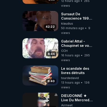
12 hours ago
265
dirigeants qui
views
s'en mettent dans
le nez
Sursaut De
Conscience 1998
- toujours
klaudius
d'actualité ....Au
42:22
50 minutes ago
9
Dela Du Réel
views
Gabriel Attal -
Choupinet se voit
en haut de
CCH
l'affiche
6:44
16 hours ago
295
views
Le scandale des
livres détruits
tourdedavid
6:40
13 hours ago
136
views
DIEUDONNÉ ★
Live Du Mercredi
5 Août 2026
Airmeet