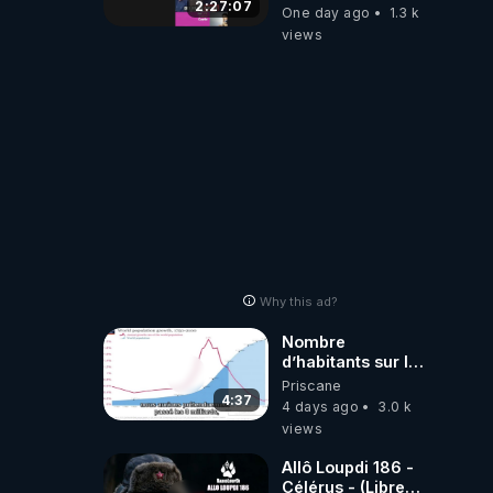
2:27:07
One day ago
1.3 k
views
Why this ad?
Nombre
d’habitants sur la
planète Terre…
Priscane
4:37
4 days ago
3.0 k
views
Allô Loupdi 186 -
Célérus - (Libre