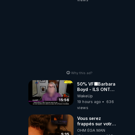
Why this ad?
50% VF🟩Barbara
Boyd - ILS ONT
MENTI SUR TOUT
WakeUp
-Jocelyne
15:56
19 hours ago
636
Traduction
views
Vous serez
frappés sur votre
sol européens par
OHM ÉGA MAN
la faute des
5:35