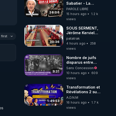
Sabatier - La
Covid-19 n'a été
PAROLE LIBRE
que le début -
26:06
15 hours ago
1.2 k
L'ARNm &
views
l'ARNm-aa jusqu
où auront-t-il ?
SOUS SERMENT,
Jérôme Kerviel
first
balance tout à
patatrak
l'Assemblée !
30:36
4 hours ago
258
views
our 
Nombre de juifs
disparus entre
1941 et 1945
Sans Concession
(Réponse à mes
9:31
10 hours ago
609
accusateurs)
views
Transformation et
Révélations 2 sur
2 - live du
A.D.N.M
07/08/26
1:49:53
16 hours ago
1.7 k
views
s 