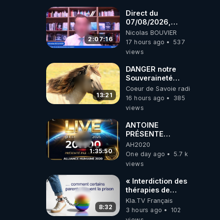
coréens.
07.08.2026.
Direct du
07/08/2026,
présenté par
Nicolas BOUVIER
Nicolas BOUVIER
2:07:16
17 hours ago
537
views
DANGER notre
Souveraineté
Alimentaire est
Coeur de Savoie radioweb TV
attaqué...
13:21
16 hours ago
385
views
ANTOINE
PRÉSENTE
AH2020 LE LIVE
AH2020
20H ***DU
1:35:50
One day ago
5.7 k
06/08/2026***
views
« Interdiction des
thérapies de
conversion »
Kla.TV Français
8:32
3 hours ago
102
views