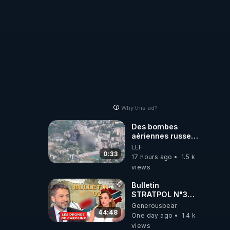
Why this ad?
Des bombes
aériennes russes
anéantissent les
LEF
centres de
0:33
17 hours ago
1.5 k
contrôle de
views
drones de 3
brigades
Bulletin
ukrainienne
STRATPOL N°302.
Armée des
Generousbear
drones, MS-21 en
44:48
One day ago
1.4 k
série, missiles
views