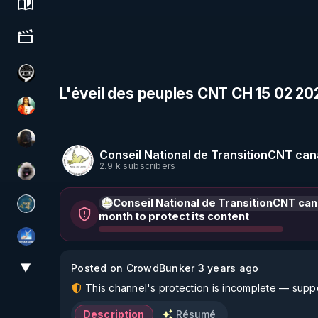
Science, history & spirituality
Culture, media & entertainment
Notre Réalité Est Falsifiée Et Fausse
L'éveil des peuples CNT CH 15 02 20
L'autre son de cloche
TrueMedia
Conseil National de TransitionCNT cana
2.9 k subscribers
Priscane
Conseil National de TransitionCNT can
Réinformation sur le monde
month to protect its content
PAROLE LIBRE
▼
Posted on CrowdBunker 3 years ago
View More
This channel's protection is incomplete — suppor
Description
Résumé