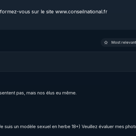
informez-vous sur le site www.conseilnational.fr

os émissions ! La France Libre Donne le droit de Réponse 

lnational.fr
Most relevant 
es de vie et de savoir, pour le bien de tous, et surtout, p
re site : 
https://www.conseilnational.fr​
ésentent pas, mais nos élus eu même.
.fr
 Je suis un modèle sеxuel en herbe 18+) Veuillez évaluer mes photo