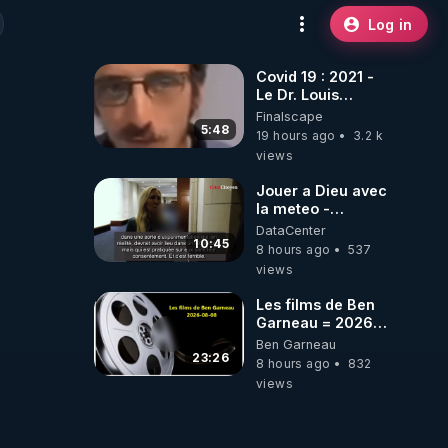
Log in
Covid 19 : 2021 -
Le Dr. Louis
Fouché renverse
Finalscape
le plateau de
5:48
19 hours ago
3.2 k
CNews !
views
Jouer a Dieu avec
la meteo -
Citoicitoyen
DataCenter
10:45
8 hours ago
537
views
Les films de Ben
Garneau = 2026-
08-08
Ben Garneau
23:26
8 hours ago
832
views