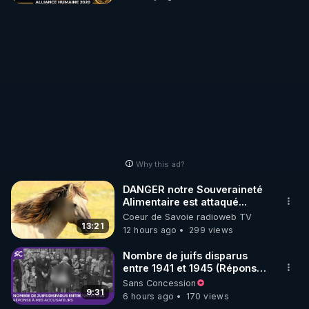
Why this ad?
DANGER notre Souveraineté
Alimentaire est attaqué...
Coeur de Savoie radioweb TV
13:21
12 hours ago
299 views
Nombre de juifs disparus
entre 1941 et 1945 (Réponse
à mes accusateurs)
Sans Concession
9:31
6 hours ago
170 views