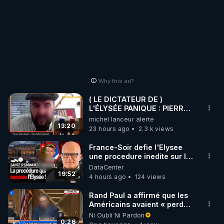
Why this ad?
( LE DICTATEUR DE )
L'ÉLYSÉE PANIQUE : PIERRE
GUILLAUME MERCADAL
michel lanceur alerte
BALANCE TOUT
13:20
23 hours ago
2.3 k views
France-Soir defie l'Elysee
une procedure inedite sur la
sante du president - Nexus
DataCenter
19:52
4 hours ago
124 views
Rand Paul a affirmé que les
Américains avaient « perdu
la liberté » de décider pour
Ni Oubli Ni Pardon
leur corps
0:26