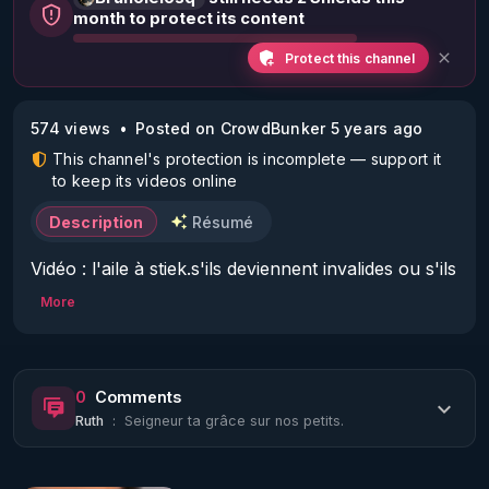
month to protect its content
Protect this channel
574 views
Posted on CrowdBunker 5 years ago
This channel's protection is incomplete — support it
to keep its videos online
Description
Résumé
Vidéo : l'aile à stiek.s'ils deviennent invalides ou s'ils 
décèdent, vous serez directement responsable.
More
(Robert Malone).
0
Comments
Ruth
:
Seigneur ta grâce sur nos petits.