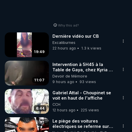
Why this ad?
Dernière vidéo sur CB
Excaliburnes
22 hours ago
1.3 k views
19:49
Intervention à 5H45 à la
Table de Gaya, chez Kyria et
Manu. 6/08/2026 PARTAGEZ
Devoir de Mémoire
!
11:07
9 hours ago
93 views
Gabriel Attal - Choupinet se
voit en haut de l'affiche
CCH
6:44
12 hours ago
225 views
Le piège des voitures
électriques se referme sur
les usagers !