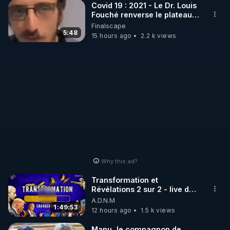
Covid 19 : 2021 - Le Dr. Louis
Fouché renverse le plateau
de CNews !
Finalscape
5:48
15 hours ago
2.2 k views
Why this ad?
Transformation et
Révélations 2 sur 2 - live du
07/08/26
A.D.N.M
1:49:53
12 hours ago
1.5 k views
Manu, le compagnon de