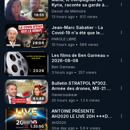
Kyria, raconte sa garde à
vue musclée. PARTAGEZ!
Devoir de Mémoire
16:55
13 hours ago
912 views
Jean-Marc Sabatier - La
Covid-19 n'a été que le
début - L'ARNm & l'ARNm-aa
PAROLE LIBRE
jusqu où auront-t-il ?
26:06
10 hours ago
586 views
Les films de Ben Garneau =
2026-08-08
Ben Garneau
23:26
3 hours ago
257 views
Bulletin STRATPOL N°302.
Armée des drones, MS-21 en
série, missiles coréens.
Generousbear
07.08.2026.
44:48
20 hours ago
1.2 k views
ANTOINE PRÉSENTE
AH2020 LE LIVE 20H ***DU
06/08/2026***
AH2020
1:35:50
One day ago
5.6 k views