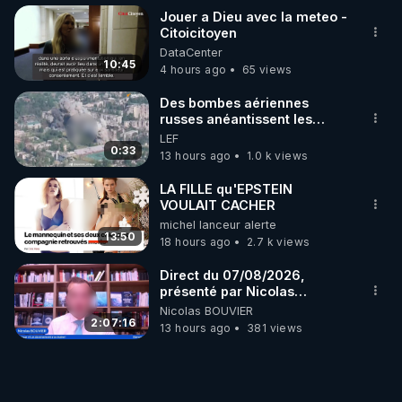
Jouer a Dieu avec la meteo -
Citoicitoyen
DataCenter
10:45
4 hours ago
65 views
Des bombes aériennes
russes anéantissent les
centres de contrôle de
LEF
drones de 3 brigades
0:33
13 hours ago
1.0 k views
ukrainienne
LA FILLE qu'EPSTEIN
VOULAIT CACHER
michel lanceur alerte
13:50
18 hours ago
2.7 k views
Direct du 07/08/2026,
présenté par Nicolas
BOUVIER
Nicolas BOUVIER
2:07:16
13 hours ago
381 views