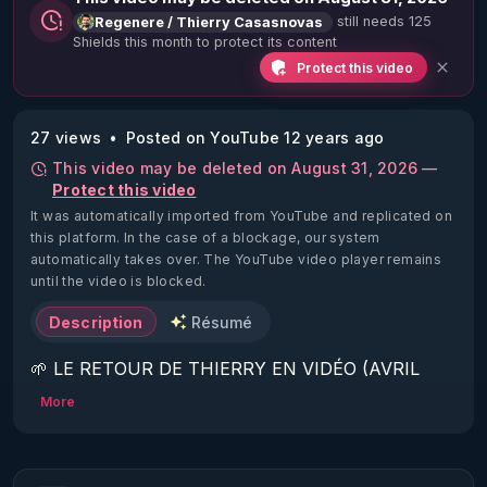
still needs 125
Regenere / Thierry Casasnovas
Shields this month to protect its content
Protect this video
27 views
Posted on YouTube 12 years ago
This video may be deleted on August 31, 2026 —
Protect this video
It was automatically imported from YouTube and replicated on
this platform.
In the case of a blockage, our system
automatically takes over. The YouTube video player remains
until the video is blocked.
Description
Résumé
🌱 LE RETOUR DE THIERRY EN VIDÉO (AVRIL 
2022)!

More
Découvrez la saison 2 des vidéos sur le nouveau 
https://www.rgnr.fr/presentation.html