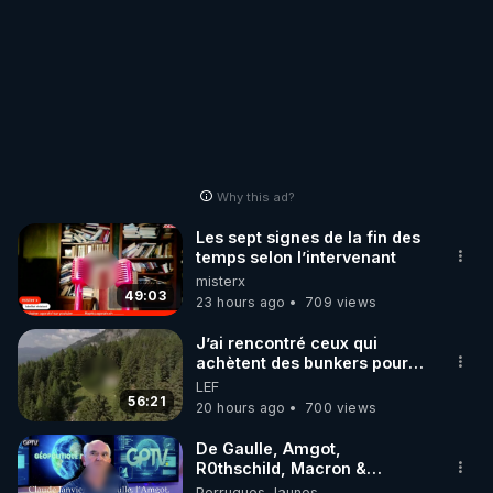
Why this ad?
Les sept signes de la fin des
temps selon l’intervenant
misterx
49:03
23 hours ago
709 views
J’ai rencontré ceux qui
achètent des bunkers pour
survivre à la fin du monde
LEF
56:21
20 hours ago
700 views
De Gaulle, Amgot,
R0thschild, Macron &
Pompidou… Macron Claude
Perruques Jaunes