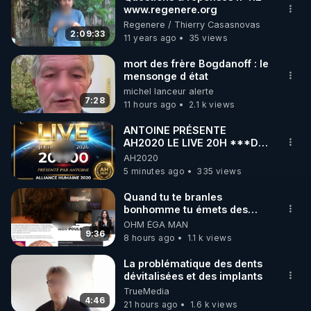
www.regenere.org
🌱 INSTAGRAM

Regenere / Thierry Casasnovas
2:09:33
11 years ago
35 views
https://www.instagram.com/rdlr_thierrycasasnovas/
http://rgnr.li/instagram
mort des frère Bogdanoff : le
mensonge d état
michel lanceur alerte
🌱 LA NEWSLETTER

7:28
11 hours ago
2.1 k views
Pour ne pas rater l’actualité RGNR (stages, 
ANTOINE PRÉSENTE
AH2020 LE LIVE 20H ***DU
http://rgnr.li/news
06/08/2026***
AH2020
5 minutes ago
335 views
🌱 VIDÉOS NON CENSURÉES SUR ODYSEE 

Toutes les vidéos Youtube sont aussi sur la 
Quand tu te branles
bonhomme tu émets des
ondes ils ont juste omis de
OHM ÉGA MAN
http://rgnr.li/odysee
t'expliquer
9:36
8 hours ago
1.1 k views
🌱 LES STAGES EN PRÉSENTIEL

La problématique des dents
dévitalisées et des implants
TrueMedia
http://rgnr.li/stages
4:46
21 hours ago
1.6 k views