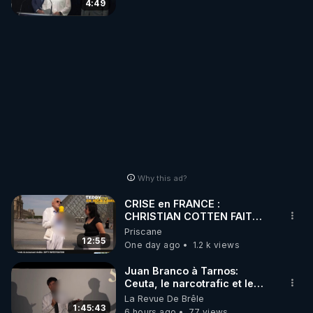
4:49
Why this ad?
CRISE en FRANCE :
CHRISTIAN COTTEN FAIT
une étrange découverte
Priscane
12:55
One day ago
1.2 k views
Juan Branco à Tarnos:
Ceuta, le narcotrafic et le
pouvoir en France
La Revue De Brêle
1:45:43
6 hours ago
77 views