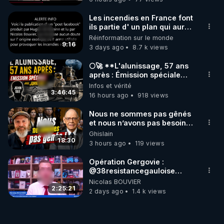
Les incendies en France font
ils partie d' un plan qui aurait
débuté le 11 septembre 2001
Réinformation sur le monde
?
9:16
3 days ago
8.7 k views
🌕🚀 **L'alunissage, 57 ans
après : Émission spéciale
avec John Doe !** 👨 🚀✨
Infos et vérité
3:46:45
16 hours ago
918 views
Nous ne sommes pas gênés
et nous n’avons pas besoin
de nous excuser ! #jw
Ghislain
#jehovah #collegecentral
18:30
3 hours ago
119 views
Opération Gergovie :
‪@38resistancegauloise‬
‪@MarionSigautOfficiel‬
Nicolas BOUVIER
‪@gladysriifard5710‬ Laëtitia
2:25:21
2 days ago
1.4 k views