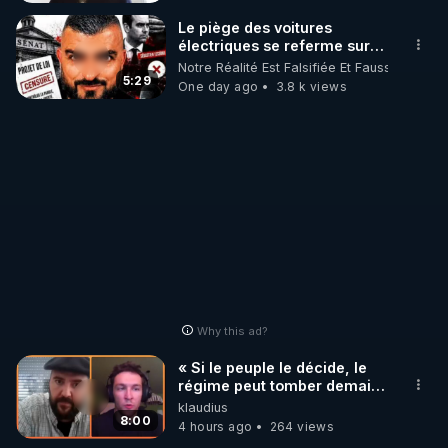
_________

Le piège des voitures
électriques se referme sur
les usagers !
Notre Réalité Est Falsifiée Et Fausse
LES CODES PROMO DES PARTENAIRES

5:29
One day ago
3.8 k views
▶ 10 % de réduction sur toute la boutique 
WARMCOOK (Kuvings) : 

Rendez-vous sur : 
http://rgnr.li/warmcook
 avec le 
code : REGENERE10

▶ 10 % de réduction sur une sélection de produits 
de la boutique VIDYA : 

Rendez-vous sur : 
http://rgnr.li/vidya
 avec le code : 
REGENERE10

Why this ad?
▶ 10 % de réduction sur les extracteurs de la 
« Si le peuple le décide, le
marque SANA : 

régime peut tomber demain !
»
klaudius
Rendez-vous sur 
http://rgnr.li/lechoubrave
 avec le 
8:00
4 hours ago
264 views
code : REGENERE10
