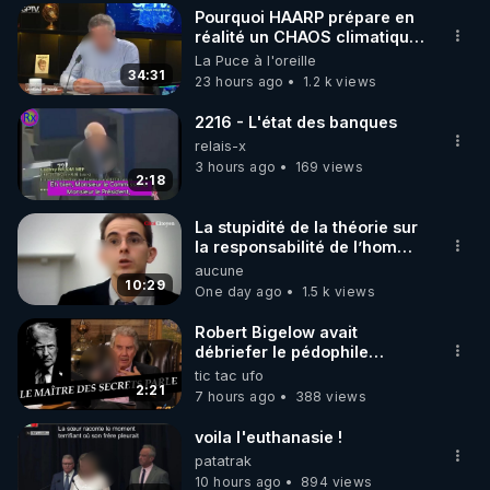
Pourquoi HAARP prépare en
▶ 30 jours gratuit sur l’application de méditation et 
réalité un CHAOS climatique,
on répond
La Puce à l'oreille
de bien-être ENVOL :

34:31
23 hours ago
1.2 k views
Rendez-vous sur 
https://www.envol.app/code
 avec 
le code : REGENERE
2216 - L'état des banques
relais-x
3 hours ago
169 views
2:18
La stupidité de la théorie sur
la responsabilité de l’homme
concernant le dioxyde de
aucune
carbone.
10:29
One day ago
1.5 k views
Robert Bigelow avait
débriefer le pédophile
génocidaire de donald j
tic tac ufo
trump
2:21
7 hours ago
388 views
voila l'euthanasie !
patatrak
10 hours ago
894 views