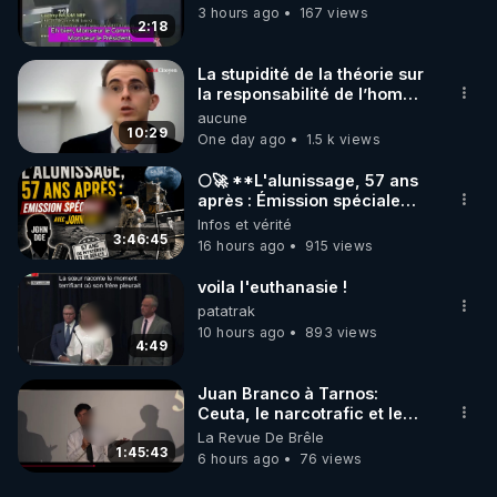
https://crowdbunker.com/v/Y1h8b1Mf
3 hours ago
167 views
2:18
- SAMEDI 09/12/23 :

L'article "Les armes bio-nano-électromagnétiques" 
La stupidité de la théorie sur
(partie 3) :

la responsabilité de l’homme
concernant le dioxyde de
aucune
(+ Bonus : les extraits de film non diffusés lors du 
carbone.
10:29
One day ago
1.5 k views
https://crowdbunker.com/v/u4GJ1Cf4
🌕🚀 **L'alunissage, 57 ans
après : Émission spéciale
avec John Doe !** 👨 🚀✨
Infos et vérité
PROCHAINS LIVE :

3:46:45
16 hours ago
915 views
- SAMEDI 16/12/23 20H :

La guerre de l'IA blanche contre l'IA noire, le Plan 
voila l'euthanasie !
privé, le mouvement Q, les patriotes, l'alliance, 
patatrak
Trump, les militaires chapeaux blancs contre les 
10 hours ago
893 views
4:49
militaires chapeaux noirs, l'état profond et le 
gouvernement fantôme, la guerre cognitive 
Juan Branco à Tarnos:
participative, l'ingénierie psychotronique, le 
Ceuta, le narcotrafic et le
pouvoir en France
La Revue De Brêle
complexe industriel de ciblage, la 6ème armée, le 
1:45:43
6 hours ago
76 views
blackout, le débranchement de l'IA noire, le retard 
du Plan public, l'alliance avec Elon Musk et 