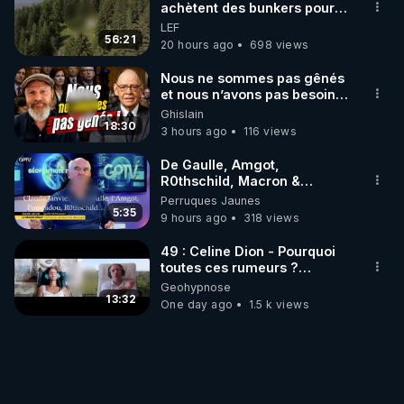
"Bestofcomputer") ou à 
achètent des bunkers pour
survivre à la fin du monde
frederic.laroche@NotreTortureEstReelle.com

LEF
56:21
20 hours ago
698 views
Ou venez posez vos questions dans le chat 
CrowdBunker/Telegram/VK en direct le 21/12/23.

Nous ne sommes pas gênés
et nous n’avons pas besoin
de nous excuser ! #jw
Autres liens :

Ghislain
#jehovah #collegecentral
18:30
3 hours ago
116 views
- Chaîne des vidéos du docteur Yves Couvreur qui 
dénonce le harcèlement électromagnétique et en 
De Gaulle, Amgot,
réseau, avec des vidéos de ses patients victimes qui 
R0thschild, Macron &
Pompidou… Macron Claude
Perruques Jaunes
Janvier, GPTV, 18 X 2024
5:35
9 hours ago
318 views
https://crowdbunker.com/@YvesCouvreur
- Témoignage de Frédéric Laroche avec le docteur 
49 : Celine Dion - Pourquoi
toutes ces rumeurs ?
Enquête sous hypnose
https://crowdbunker.com/v/WvJAqrvjPy
Geohypnose
13:32
One day ago
1.5 k views
https://tinyurl.com/mv3we4rk
- L'histoire vraie de la vie de Frédéric Laroche 
https://tinyurl.com/439z84z9