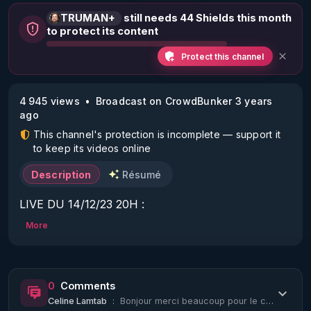
TRUMAN+
still needs 44 Shields this month
to protect its content
Protect this channel
4 945 views
Broadcast on CrowdBunker 3 years
ago
This channel's protection is incomplete — support it
to keep its videos online
Description
Résumé
LIVE DU 14/12/23 20H :

Sujets :

More
Les individus sélectionnés témoignent (ciblages par 
armes bio-nano-électromagnétiques).

Invités : docteur Yves Couvreur, Régis Haenen, 
0
Comments
Aurélie Ganga, Marie-Hélène Legrand.

Celine Lamtab
:
Bonjour merci beaucoup pour le courage de ces témoignages ! C'est bizarre c'est ...