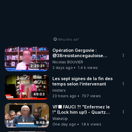
Why this ad?
Opération Gergovie :
‪@38resistancegauloise‬
‪@MarionSigautOfficiel‬
Nicolas BOUVIER
‪@gladysriifard5710‬ Laëtitia
2:25:21
2 days ago
1.4 k views
Les sept signes de la fin des
temps selon l’intervenant
misterx
49:03
23 hours ago
707 views
VF🟩 FAUCI ?! "Enfermez le
!" (Lock him up!) - Quartz
Traduction
WakeUp
9:48
One day ago
1.8 k views