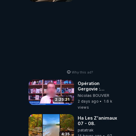
Why this ad?
Opération
Gergovie :
‪@38resistancegauloise‬
Nicolas BOUVIER
‪@MarionSigautOfficiel‬
2:25:21
2 days ago
1.6 k
‪@gladysriifard5710‬
views
Laëtitia
Ha Les Z'animaux
07 - 08.
patatrak
4:35
14 hours ago
97