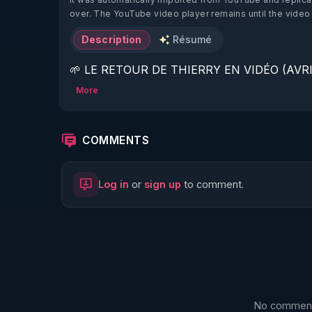
over. The YouTube video player remains until the video
Description
Résumé
🌱 LE RETOUR DE THIERRY EN VIDÉO (AVRIL
More
https://www.rgnr.fr/presentation.html
🌱 LE MAGAZINE RÉGÉNÈRE 

COMMENTS
http://rgnr.li/ymag
Log in
or
sign up
to comment.
🌱 LA BOUTIQUE DU MAGAZINE

https://boutique.magazine-regenere.fr/
🌱 FIL TELEGRAM

https://t.me/rgnr_fr
No comments