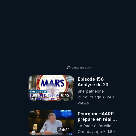
Why this ad?
Episode 156
Analyse du 23
février 2025 Elon
Sherpatheone
Musk : Houston ,
8:42
15 hours ago
240
on a un problème
views
!
Pourquoi HAARP
prépare en réalité
un CHAOS
La Puce à l'oreille
climatique, on
34:31
One day ago
1.8 k
répond