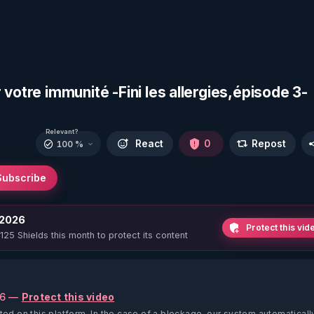
votre immunité -Fini les allergies,épisode 3-
Relevant?
React
0
Repost
100 %
Subscribe
 2026
Protect this vid
 125 Shields this month to protect its content
26 —
Protect this video
ted on this platform.
In the case of a blockage, our system automaticall