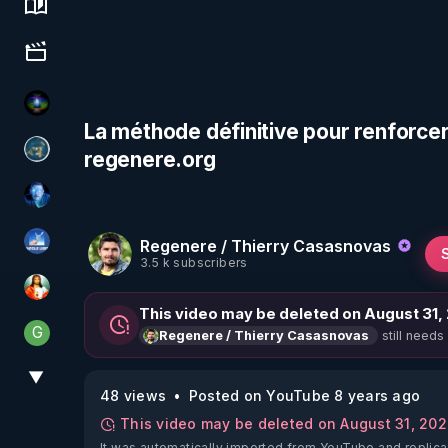
Science, history & spirituality
Culture, media & entertainment
WakeUp
La méthode définitive pour renforcer 
regenere.org
Réinformation sur le monde
AH2020
Regenere / Thierry Casasnovas
PAROLE LIBRE
3.5 k subscribers
L'autre son de cloche
This video may be deleted on August 31,
G
still needs
Regenere / Thierry Casasnovas
Generousbear
▼
View More
48 views
Posted on YouTube 8 years ago
This video may be deleted on August 31, 20
It was automatically imported from YouTube and replica