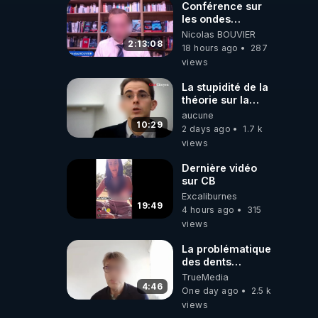
Conférence sur
les ondes
électromagnétiques
Nicolas BOUVIER
par Grégoire
2:13:08
18 hours ago
287
Caustru et Bart de
views
Wever !
La stupidité de la
théorie sur la
responsabilité de
aucune
l’homme
10:29
2 days ago
1.7 k
concernant le
views
dioxyde de
carbone.
Dernière vidéo
sur CB
Excaliburnes
19:49
4 hours ago
315
views
La problématique
des dents
dévitalisées et
TrueMedia
des implants
4:46
One day ago
2.5 k
views