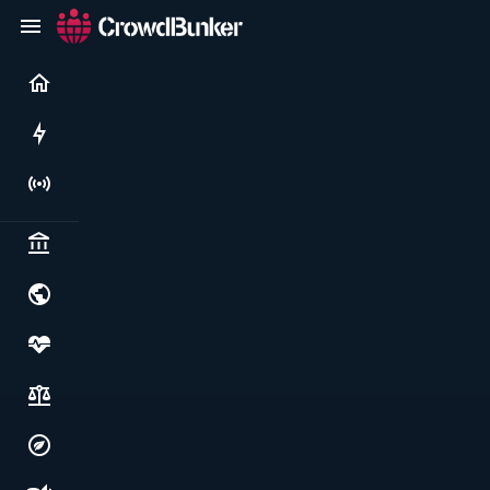
Current
Rushes
Live
Politics & institutions
World & geopolitics
Health, food & wellbeing
Society, justice & freedoms
Economy, environment & technology