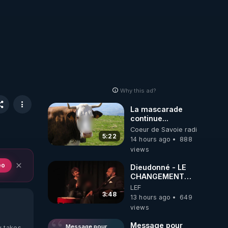
Why this ad?
La mascarade
continue...
Coeur de Savoie radioweb TV
5:22
14 hours ago
888
views
eo
Dieudonné - LE
CHANGEMENT
C'EST
LEF
MAINTENANT
3:48
13 hours ago
649
views
Message pour
Message pour
y takes