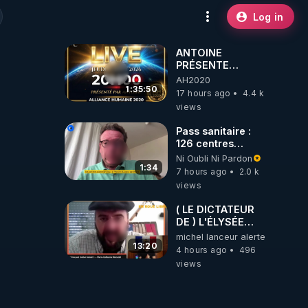
Log in
ANTOINE
PRÉSENTE
AH2020 LE LIVE
AH2020
20H ***DU
1:35:50
17 hours ago
4.4 k
06/08/2026***
views
Pass sanitaire :
126 centres
commerciaux
Ni Oubli Ni Pardon
concernés par
1:34
7 hours ago
2.0 k
l'obligation dans
views
toute la France
( LE DICTATEUR
DE ) L'ÉLYSÉE
PANIQUE : PIERRE
michel lanceur alerte
GUILLAUME
13:20
4 hours ago
496
MERCADAL
views
BALANCE TOUT