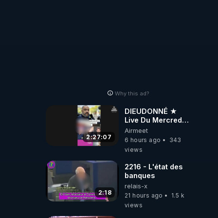
Why this ad?
DIEUDONNÉ ★
Live Du Mercredi
5 Août 2026
Airmeet
2:27:07
6 hours ago
343
views
2216 - L'état des
banques
relais-x
2:18
21 hours ago
1.5 k
views