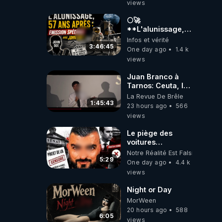
views
🌕🚀
**L'alunissage,
57 ans après :
Infos et vérité
Émission spéciale
3:46:45
One day ago
1.4 k
avec John Doe
views
!** 👨 🚀✨
Juan Branco à
Tarnos: Ceuta, le
narcotrafic et le
La Revue De Brêle
pouvoir en France
1:45:43
23 hours ago
566
views
Le piège des
voitures
électriques se
Notre Réalité Est Falsifiée Et F
referme sur les
5:29
One day ago
4.4 k
usagers !
views
Night or Day
MorWeen
20 hours ago
588
6:05
views