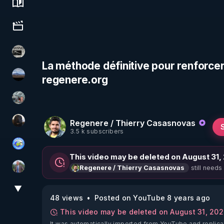
Science, history & spirituality
Culture, media & entertainment
ActuPlus11
La méthode définitive pour renforcer 
regenere.org
michel lanceur alerte
Ben Garneau
Regenere / Thierry Casasnovas
TrueMedia
3.5 k subscribers
Tonton Posture Débrief
This video may be deleted on August 31,
still needs
Regenere / Thierry Casasnovas
Nicolas BOUVIER
▼
View More
48 views
Posted on YouTube 8 years ago
This video may be deleted on August 31, 20
It was automatically imported from YouTube and replica