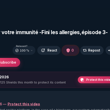
votre immunité -Fini les allergies,épisode 3-
Relevant?
React
0
Repost
100 %
Subscribe
 2026
Protect this vid
 125 Shields this month to protect its content
26 —
Protect this video
ted on this platform.
In the case of a blockage, our system automaticall