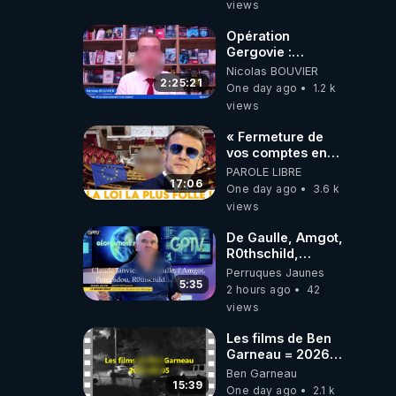
On observe
views
également une
augmentation du
Opération
nombre de
Gergovie :
grossesses
‪@38resistancegauloise‬
Nicolas BOUVIER
multiples (souvent
‪@MarionSigautOfficiel‬
2:25:21
One day ago
1.2 k
plus
‪@gladysriifard5710‬
views
complexes).Inégalités
Laëtitia
sociales et
« Fermeture de
territoriales : Les
vos comptes en
risques sont
banque ! » :
PAROLE LIBRE
amplifiés chez les
Macron impose
17:06
One day ago
3.6 k
mères touchées
une loi folle !
views
par la pauvreté ou
vivant dans des
De Gaulle, Amgot,
zones
R0thschild,
médicalement
Macron &
défavorisées. Les
Perruques Jaunes
Pompidou…
5:35
territoires
2 hours ago
42
Macron Claude
d'outre-mer et la
views
Janvier, GPTV, 18
région Île-de-
X 2024
France
Les films de Ben
enregistrent les
Garneau = 2026-
chiffres les plus
08-05
Ben Garneau
inquiétants.Crise
15:39
One day ago
2.1 k