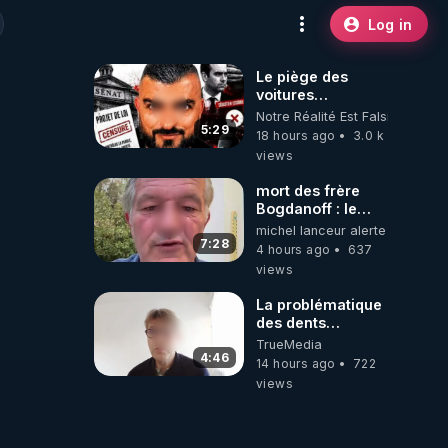
Log in
Le piège des
voitures
électriques se
Notre Réalité Est Falsifiée Et F
referme sur les
5:29
18 hours ago
3.0 k
usagers !
views
mort des frère
Bogdanoff : le
mensonge d état
michel lanceur alerte
7:28
4 hours ago
637
views
La problématique
des dents
dévitalisées et
TrueMedia
des implants
4:46
14 hours ago
722
views