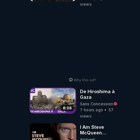
du système de
views
prévention : Le
rapport pointe du
doigt des
défaillances de
suivi. Par
exemple, en
raison de
contraintes
budgétaires, le
nombre de mères
et d'enfants
accompagnés…
Why this ad?
De Hiroshima à
Gaza
Sans Concession
6:36
7 hours ago
57
views
I Am Steve
McQueen
⎮Documentaire
Airmeet