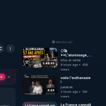
Why this ad?
🌕🚀
**L'alunissage,
57 ans après :
Infos et vérité
Émission spéciale
3:46:45
9 hours ago
499
avec John Doe
views
!** 👨 🚀✨
eo
voila l'euthanasie
!
patatrak
4:49
3 hours ago
196
views
La France connaît
La France connaît une
y takes