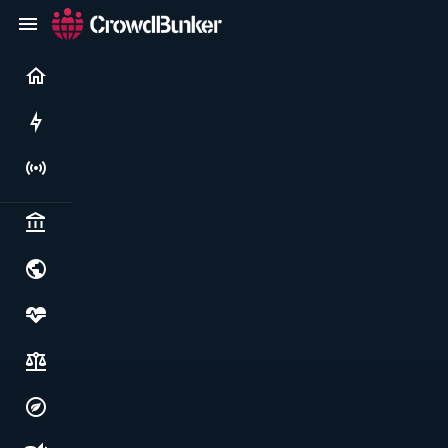
Current
Rushes
Live
Politics & institutions
World & geopolitics
Health, food & wellbeing
Society, justice & freedoms
Economy, environment & technology