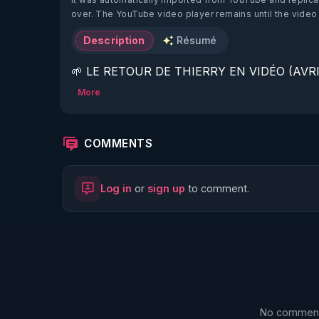
over. The YouTube video player remains until the video
Description
Résumé
🌱 LE RETOUR DE THIERRY EN VIDÉO (AVRIL
More
https://www.rgnr.fr/presentation.html
🌱 LE MAGAZINE RÉGÉNÈRE 

COMMENTS
http://rgnr.li/ymag
Log in
or
sign up
to comment.
🌱 LA BOUTIQUE DU MAGAZINE

https://boutique.magazine-regenere.fr/
🌱 FIL TELEGRAM

https://t.me/rgnr_fr
No comments