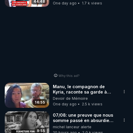
07.08.2026.
44:48
One day ago
1.7 k views
Why this ad?
Manu, le compagnon de
Kyria, raconte sa garde à
vue musclée. PARTAGEZ!
Devoir de Mémoire
16:55
One day ago
2.5 k views
07/08: une preuve que nous
somme passé en absurdie
une dictature qui veut faire
michel lanceur alerte
taire ses opposant !
9:55
20 hours ago
2.0 k views