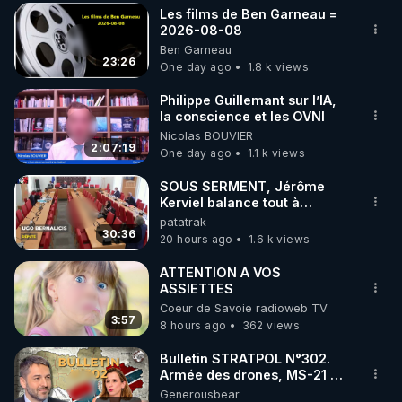
Les films de Ben Garneau =
▶ 30 jours gratuit sur l’application de méditation et 
2026-08-08
Ben Garneau
de bien-être ENVOL :

23:26
One day ago
1.8 k views
Rendez-vous sur 
https://www.envol.app/code
 avec 
le code : REGENERE
Philippe Guillemant sur l’IA,
la conscience et les OVNI
Nicolas BOUVIER
2:07:19
One day ago
1.1 k views
SOUS SERMENT, Jérôme
Kerviel balance tout à
l'Assemblée !
patatrak
30:36
20 hours ago
1.6 k views
ATTENTION A VOS
ASSIETTES
Coeur de Savoie radioweb TV
3:57
8 hours ago
362 views
Bulletin STRATPOL N°302.
Armée des drones, MS-21 en
série, missiles coréens.
Generousbear