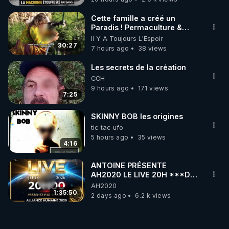
Cette famille a créé un
Paradis ! Permaculture &
Autonomie
Il Y A Toujours L'Espoir
30:27
7 hours ago
38 views
Les secrets de la création
CCH
9 hours ago
171 views
7:25
SKINNY BOB les origines
tic tac ufo
5 hours ago
35 views
4:16
ANTOINE PRÉSENTE
AH2020 LE LIVE 20H ***DU
06/08/2026***
AH2020
1:35:50
2 days ago
6.2 k views