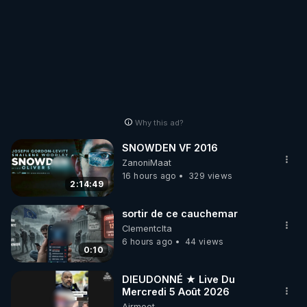
Why this ad?
SNOWDEN VF 2016
ZanoniMaat
16 hours ago
329 views
2:14:49
sortir de ce cauchemar
Clementclta
6 hours ago
44 views
0:10
DIEUDONNÉ ★ Live Du
Mercredi 5 Août 2026
Airmeet