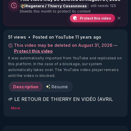
still needs 125
Regenere / Thierry Casasnovas
Shields this month to protect its content
Protect this video
51 views
Posted on YouTube 11 years ago
This video may be deleted on August 31, 2026 —
Protect this video
It was automatically imported from YouTube and replicated on
this platform.
In the case of a blockage, our system
automatically takes over. The YouTube video player remains
until the video is blocked.
Description
Résumé
🌱 LE RETOUR DE THIERRY EN VIDÉO (AVRIL 
2022)!

More
Découvrez la saison 2 des vidéos sur le nouveau 
https://www.rgnr.fr/presentation.html