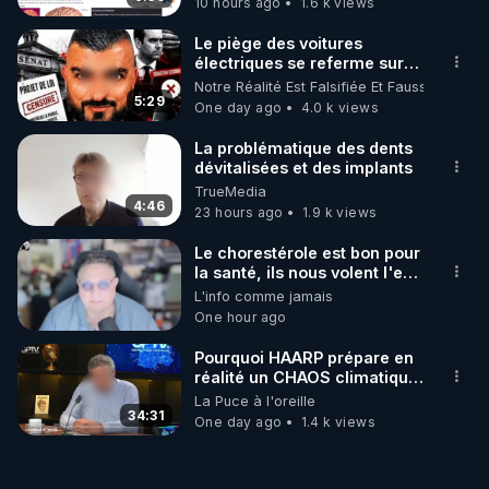
10 hours ago
1.6 k views
Le piège des voitures
électriques se referme sur
les usagers !
Notre Réalité Est Falsifiée Et Fausse
5:29
One day ago
4.0 k views
La problématique des dents
dévitalisées et des implants
TrueMedia
4:46
23 hours ago
1.9 k views
Le chorestérole est bon pour
la santé, ils nous volent l'eau
! 😒🤢😡
L'info comme jamais
https://odysee.com/@anonyme:d3/C
One hour ago
Pourquoi HAARP prépare en
réalité un CHAOS climatique,
on répond
La Puce à l'oreille
34:31
One day ago
1.4 k views