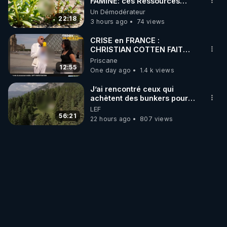
FAMINE: ces Ressources
NUTRITIVES&MéDICINALES"gratuite
Un Démodérateur
JARDIN&des Haies
22:18
3 hours ago
74 views
CRISE en FRANCE :
CHRISTIAN COTTEN FAIT
une étrange découverte
Priscane
12:55
One day ago
1.4 k views
J’ai rencontré ceux qui
achètent des bunkers pour
survivre à la fin du monde
LEF
56:21
22 hours ago
807 views