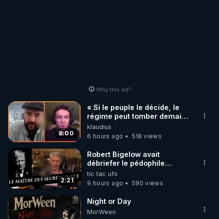
Why this ad?
« Si le peuple le décide, le
régime peut tomber demain !
»
klaudius
8:00
6 hours ago
518 views
Robert Bigelow avait
débriefer le pédophile
génocidaire de donald j
tic tac ufo
trump
2:21
9 hours ago
590 views
Night or Day
MorWeen