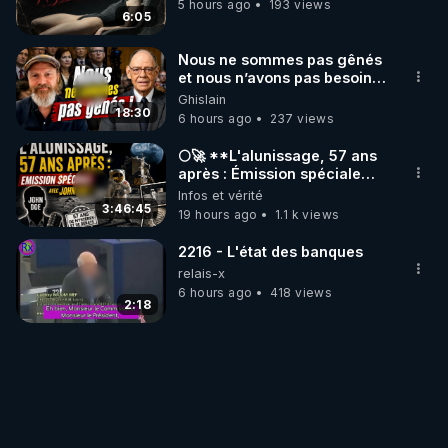
5 hours ago
193 views
6:05
Nous ne sommes pas gênés
et nous n’avons pas besoin
de nous excuser ! #jw
Ghislain
#jehovah #collegecentral
18:30
6 hours ago
237 views
🌕🚀 **L'alunissage, 57 ans
après : Émission spéciale
avec John Doe !** 👨 🚀✨
Infos et vérité
3:46:45
19 hours ago
1.1 k views
2216 - L'état des banques
relais-x
6 hours ago
418 views
2:18