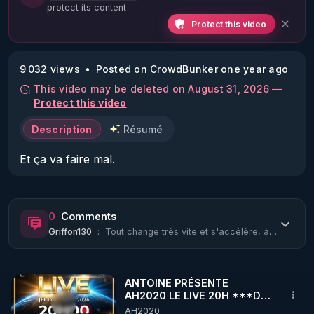
protect its content
Protect this video
9 032 views
Posted on CrowdBunker one year ago
This video may be deleted on August 31, 2026 —
Protect this video
Description
Résumé
Et ça va faire mal.
0
Comments
Griffon130
:
Tout change très vite et s'accélère, à suivre avec curiosité
ANTOINE PRÉSENTE
AH2020 LE LIVE 20H ***DU
06/08/2026***
AH2020