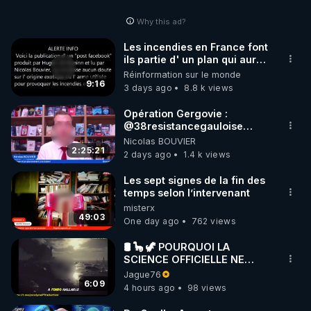
Why this ad?
Les incendies en France font
ils partie d' un plan qui aurait
débuté le 11 septembre 2001
Réinformation sur le monde
?
9:16
3 days ago
8.8 k views
Opération Gergovie :
‪@38resistancegauloise‬
‪@MarionSigautOfficiel‬
Nicolas BOUVIER
‪@gladysriifard5710‬ Laëtitia
2:25:21
2 days ago
1.4 k views
Les sept signes de la fin des
temps selon l’intervenant
misterx
49:03
One day ago
762 views
🛢 🦕 🦖 POURQUOI LA
SCIENCE OFFICIELLE NE
CONNAÎT-ELLE PAS LA VRAIE
Jague76
ORIGINE DU PÉTROLE ?
6:09
4 hours ago
98 views