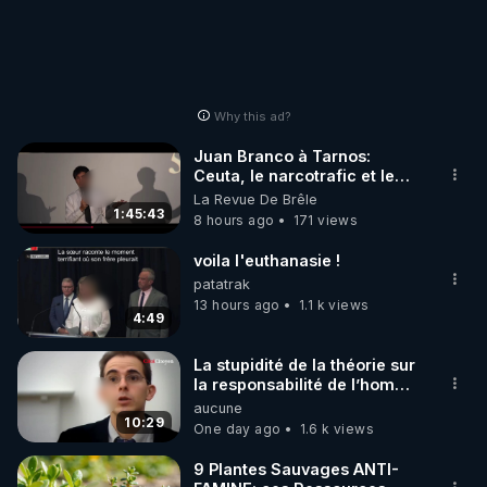
Why this ad?
Juan Branco à Tarnos:
Ceuta, le narcotrafic et le
pouvoir en France
La Revue De Brêle
1:45:43
8 hours ago
171 views
voila l'euthanasie !
patatrak
13 hours ago
1.1 k views
4:49
La stupidité de la théorie sur
la responsabilité de l’homme
concernant le dioxyde de
aucune
carbone.
10:29
One day ago
1.6 k views
9 Plantes Sauvages ANTI-