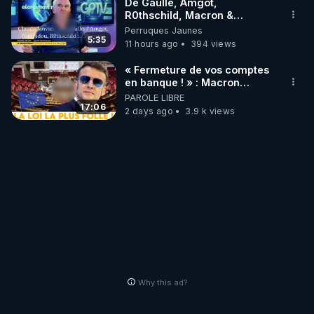
De Gaulle, Amgot,
R0thschild, Macron &
Pompidou… Macron Claude
Perruques Jaunes
Janvier, GPTV, 18 X 2024
5:35
11 hours ago
394 views
« Fermeture de vos comptes
en banque ! » : Macron
impose une loi folle !
PAROLE LIBRE
17:06
2 days ago
3.9 k views
Why this ad?