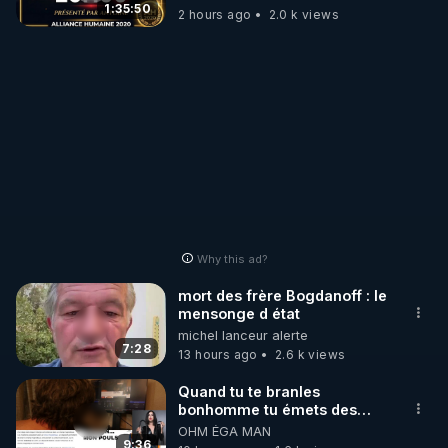
1:35:50
2 hours ago
2.0 k views
Why this ad?
mort des frère Bogdanoff : le
mensonge d état
michel lanceur alerte
7:28
13 hours ago
2.6 k views
Quand tu te branles
bonhomme tu émets des
ondes ils ont juste omis de
OHM ÉGA MAN
t'expliquer
9:36