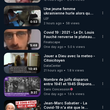
À travers ses voyages auprès de peuples 
Une jeune femme
ukrainienne hurle alors que
traditionnels en parfaite santé dentaire, Price 
son ptit ami est brutalement
LEF
identifie un mystérieux nutriment, omniprésent 
enlevé par milice Zelensky
0:53
2 hours ago
58 views
dans leur alimentation vivante et non industrialisée, 
qu’il nomme « Facteur X » – aujourd’hui reconnu 
Covid 19 : 2021 - Le Dr. Louis
Fouché renverse le plateau
comme la vitamine K2. 

de CNews !
Finalscape
5:48
One day ago
5.0 k views
Cette substance joue un rôle clé dans la 
reminéralisation des dents, en guidant le calcium 
Jouer a Dieu avec la meteo -
Citoicitoyen
vers les os et en empêchant son dépôt dans les 
DataCenter
tissus mous. 

10:45
21 hours ago
1.8 k views
Mais la K2 n’agit pas seule : elle fonctionne en 
Nombre de juifs disparus
entre 1941 et 1945 (Réponse
synergie avec d’autres micronutriments essentiels 
à mes accusateurs)
Sans Concession
comme les vitamines D, A, C et le magnésium, 
9:31
One day ago
1.6 k views
chacun jouant un rôle précis dans la solidité 
dentaire, la santé des gencives et l’équilibre global 
Jean-Marc Sabatier - La
Covid-19 n'a été que le
du corps. 
