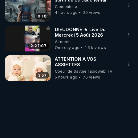
Clementclta
4 hours ago
29 views
0:10
DIEUDONNÉ ★ Live Du
Mercredi 5 Août 2026
Airmeet
2:27:07
One day ago
1.6 k views
ATTENTION A VOS
ASSIETTES
Coeur de Savoie radioweb TV
3:57
5 hours ago
76 views