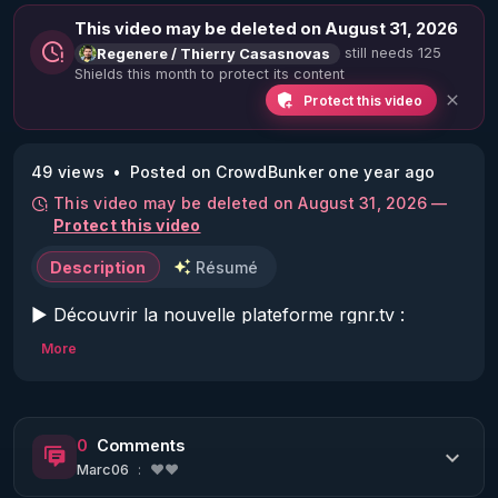
This video may be deleted on August 31, 2026
still needs 125
Regenere / Thierry Casasnovas
Shields this month to protect its content
Protect this video
49 views
Posted on CrowdBunker one year ago
This video may be deleted on August 31, 2026 —
Protect this video
Description
Résumé
▶ Découvrir la nouvelle plateforme rgnr.tv : 
https://www.rgnr.tv/nos-abonnements/
More
Code réduction de 10 % sur toute la boutique 
Warmcook qui diffuse les extracteurs de jus 
0
Comments
Kuvings choisis par RGNR et le centre de la 
Marc06
:
❤️❤️
régénération: 
