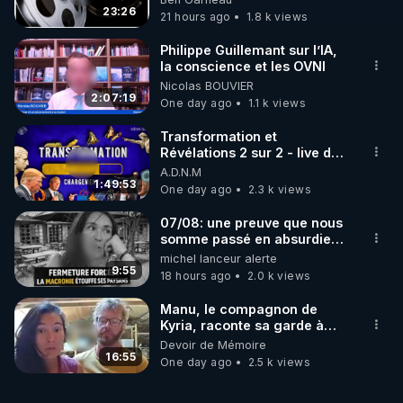
https://www.youtube.com/watch?
23:26
21 hours ago
1.8 k views
v=8nbSOYBAZTA
Philippe Guillemant sur l’IA,
la conscience et les OVNI
Nicolas BOUVIER
2:07:19
One day ago
1.1 k views
Transformation et
Révélations 2 sur 2 - live du
07/08/26
A.D.N.M
1:49:53
One day ago
2.3 k views
07/08: une preuve que nous
somme passé en absurdie
une dictature qui veut faire
michel lanceur alerte
taire ses opposant !
9:55
18 hours ago
2.0 k views
Manu, le compagnon de
Kyria, raconte sa garde à
vue musclée. PARTAGEZ!
Devoir de Mémoire
16:55
One day ago
2.5 k views