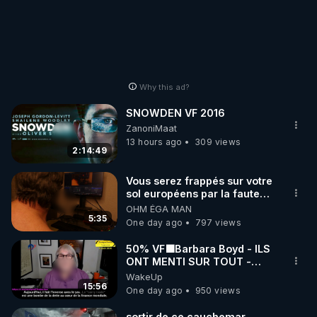
Why this ad?
SNOWDEN VF 2016
ZanoniMaat
13 hours ago
309 views
2:14:49
Vous serez frappés sur votre
sol européens par la faute
des dirigeants qui s'en
OHM ÉGA MAN
mettent dans le nez
5:35
One day ago
797 views
50% VF🟩Barbara Boyd - ILS
ONT MENTI SUR TOUT -
Jocelyne Traduction
WakeUp
15:56
One day ago
950 views
sortir de ce cauchemar