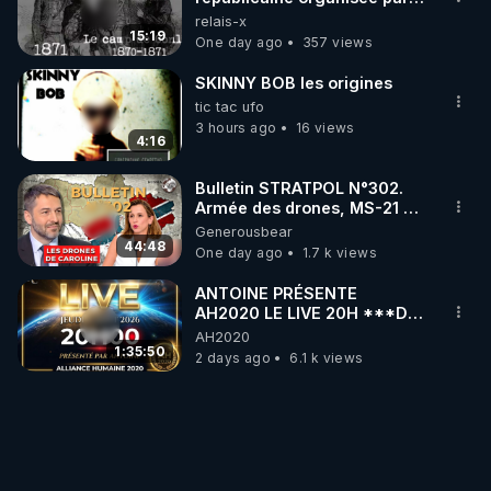
les frères de la truelle
relais-x
15:19
One day ago
357 views
SKINNY BOB les origines
tic tac ufo
3 hours ago
16 views
4:16
Bulletin STRATPOL N°302.
Armée des drones, MS-21 en
série, missiles coréens.
Generousbear
07.08.2026.
44:48
One day ago
1.7 k views
ANTOINE PRÉSENTE
AH2020 LE LIVE 20H ***DU
06/08/2026***
AH2020
1:35:50
2 days ago
6.1 k views