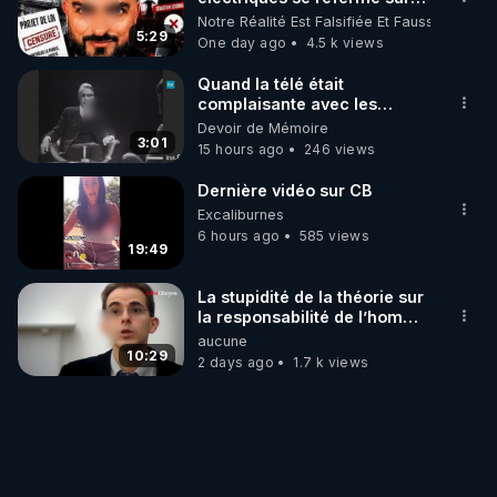
les usagers !
Notre Réalité Est Falsifiée Et Fausse
5:29
One day ago
4.5 k views
Quand la télé était
complaisante avec les
pédophiles
Devoir de Mémoire
3:01
15 hours ago
246 views
Dernière vidéo sur CB
Excaliburnes
6 hours ago
585 views
19:49
La stupidité de la théorie sur
la responsabilité de l’homme
concernant le dioxyde de
aucune
carbone.
10:29
2 days ago
1.7 k views