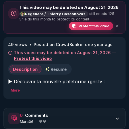
This video may be deleted on August 31, 2026
still needs 125
Regenere / Thierry Casasnovas
Shields this month to protect its content
Protect this video
49 views
Posted on CrowdBunker one year ago
This video may be deleted on August 31, 2026 —
Protect this video
Description
Résumé
▶ Découvrir la nouvelle plateforme rgnr.tv : 
https://www.rgnr.tv/nos-abonnements/
More
Code réduction de 10 % sur toute la boutique 
Warmcook qui diffuse les extracteurs de jus 
0
Comments
Kuvings choisis par RGNR et le centre de la 
Marc06
:
❤️❤️
régénération: 
