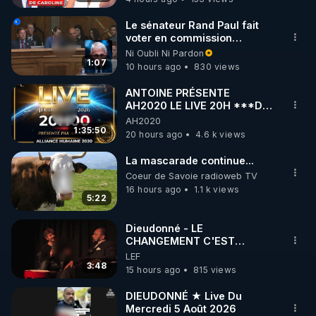
À travers ses voyages auprès de peuples 
Le sénateur Rand Paul fait
voter en commission
traditionnels en parfaite santé dentaire, Price 
l'outrage au Congrès contre
Ni Oubli Ni Pardon
identifie un mystérieux nutriment, omniprésent 
Anthony Fauci
1:07
10 hours ago
830 views
dans leur alimentation vivante et non industrialisée, 
qu’il nomme « Facteur X » – aujourd’hui reconnu 
ANTOINE PRÉSENTE
AH2020 LE LIVE 20H ***DU
comme la vitamine K2. 

06/08/2026***
AH2020
1:35:50
20 hours ago
4.6 k views
Cette substance joue un rôle clé dans la 
reminéralisation des dents, en guidant le calcium 
La mascarade continue...
vers les os et en empêchant son dépôt dans les 
Coeur de Savoie radioweb TV
16 hours ago
1.1 k views
tissus mous. 

5:22
Mais la K2 n’agit pas seule : elle fonctionne en 
Dieudonné - LE
CHANGEMENT C'EST
synergie avec d’autres micronutriments essentiels 
MAINTENANT
LEF
comme les vitamines D, A, C et le magnésium, 
3:48
15 hours ago
815 views
chacun jouant un rôle précis dans la solidité 
dentaire, la santé des gencives et l’équilibre global 
DIEUDONNÉ ★ Live Du
Mercredi 5 Août 2026
du corps. 
