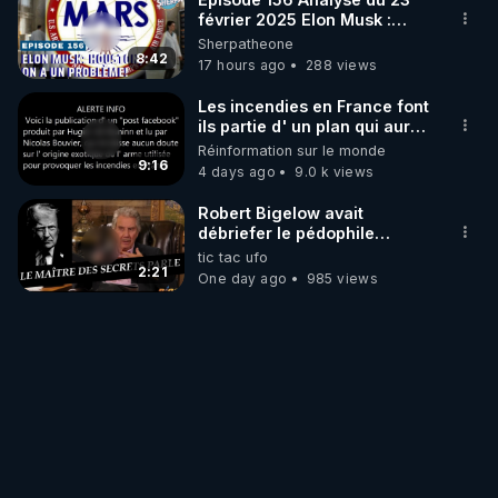
février 2025 Elon Musk :
Houston , on a un problème !
Sherpatheone
8:42
17 hours ago
288 views
Les incendies en France font
ils partie d' un plan qui aurait
débuté le 11 septembre 2001
Réinformation sur le monde
?
9:16
4 days ago
9.0 k views
Robert Bigelow avait
débriefer le pédophile
génocidaire de donald j
tic tac ufo
trump
2:21
One day ago
985 views