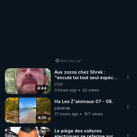
Why this ad?
Aux zozos chez Shrek :
"encule toi tout seul espèce
de mal polish"
CCH
8:44
3 hours ago
92 views
Ha Les Z'animaux 07 - 08.
patatrak
17 hours ago
157 views
4:35
Le piège des voitures
électriques se referme sur