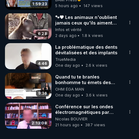
https://www.youtube.com/watch?
1:59:23
5 hours ago
147 views
v=8nbSOYBAZTA
🐾💖 Les animaux n'oublient
jamais ceux qu'ils aiment…
🥹❤️
Infos et vérité
6:28
2 days ago
1.8 k views
La problématique des dents
dévitalisées et des implants
TrueMedia
4:46
One day ago
2.6 k views
Quand tu te branles
bonhomme tu émets des
ondes ils ont juste omis de
OHM ÉGA MAN
t'expliquer
9:36
One day ago
3.6 k views
Conférence sur les ondes
électromagnétiques par
Grégoire Caustru et Bart de
Nicolas BOUVIER
Wever !
2:13:08
21 hours ago
387 views