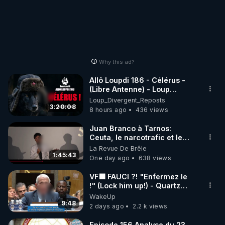
Why this ad?
Allô Loupdi 186 - Célérus -
(Libre Antenne) - Loup
Divergent 2026.08.06
Loup_Divergent_Reposts
3:20:08
8 hours ago
436 views
Juan Branco à Tarnos:
Ceuta, le narcotrafic et le
pouvoir en France
La Revue De Brêle
1:45:43
One day ago
638 views
VF🟩 FAUCI ?! "Enfermez le
!" (Lock him up!) - Quartz
Traduction
WakeUp
9:48
2 days ago
2.2 k views
Episode 156 Analyse du 23