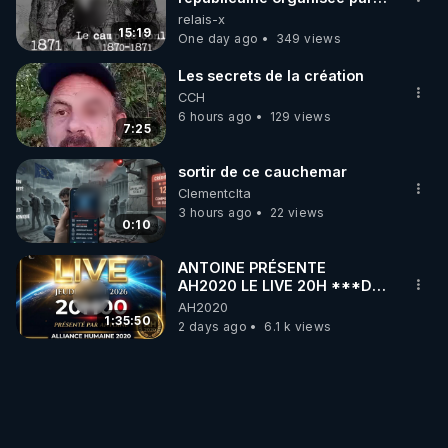
les frères de la truelle
relais-x
15:19
One day ago
349 views
Les secrets de la création
CCH
6 hours ago
129 views
7:25
sortir de ce cauchemar
Clementclta
3 hours ago
22 views
0:10
ANTOINE PRÉSENTE
AH2020 LE LIVE 20H ***DU
06/08/2026***
AH2020
1:35:50
2 days ago
6.1 k views