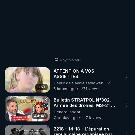
Why this ad?
ATTENTION A VOS
ASSIETTES
Coeur de Savoie radioweb TV
3:57
5 hours ago
271 views
Bulletin STRATPOL N°302.
Armée des drones, MS-21 en
série, missiles coréens.
Generousbear
07.08.2026.
44:48
One day ago
1.7 k views
2218 - 14-18 - L'épuration
républicaine organisée par