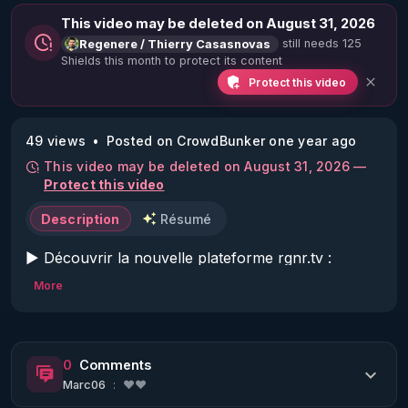
This video may be deleted on August 31, 2026
still needs 125
Regenere / Thierry Casasnovas
Shields this month to protect its content
Protect this video
49 views
Posted on CrowdBunker one year ago
This video may be deleted on August 31, 2026 —
Protect this video
Description
Résumé
▶ Découvrir la nouvelle plateforme rgnr.tv : 
https://www.rgnr.tv/nos-abonnements/
More
Code réduction de 10 % sur toute la boutique 
Warmcook qui diffuse les extracteurs de jus 
0
Comments
Kuvings choisis par RGNR et le centre de la 
Marc06
:
❤️❤️
régénération: 
