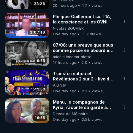
https://www.youtube.com/watch?
23:26
20 hours ago
1.7 k views
v=8nbSOYBAZTA
Philippe Guillemant sur l’IA,
la conscience et les OVNI
Nicolas BOUVIER
2:07:19
One day ago
1.1 k views
07/08: une preuve que nous
somme passé en absurdie
une dictature qui veut faire
michel lanceur alerte
taire ses opposant !
9:55
17 hours ago
2.0 k views
Transformation et
Révélations 2 sur 2 - live du
07/08/26
A.D.N.M
1:49:53
One day ago
2.3 k views
Manu, le compagnon de
Kyria, raconte sa garde à
vue musclée. PARTAGEZ!
Devoir de Mémoire
16:55
One day ago
2.5 k views