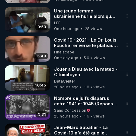
À travers ses voyages auprès de peuples 
Une jeune femme
ukrainienne hurle alors que
traditionnels en parfaite santé dentaire, Price 
son ptit ami est brutalement
LEF
identifie un mystérieux nutriment, omniprésent 
enlevé par milice Zelensky
0:53
One hour ago
28 views
dans leur alimentation vivante et non industrialisée, 
qu’il nomme « Facteur X » – aujourd’hui reconnu 
Covid 19 : 2021 - Le Dr. Louis
Fouché renverse le plateau
comme la vitamine K2. 

de CNews !
Finalscape
5:48
One day ago
5.0 k views
Cette substance joue un rôle clé dans la 
reminéralisation des dents, en guidant le calcium 
Jouer a Dieu avec la meteo -
Citoicitoyen
vers les os et en empêchant son dépôt dans les 
DataCenter
tissus mous. 

10:45
20 hours ago
1.8 k views
Mais la K2 n’agit pas seule : elle fonctionne en 
Nombre de juifs disparus
entre 1941 et 1945 (Réponse
synergie avec d’autres micronutriments essentiels 
à mes accusateurs)
Sans Concession
comme les vitamines D, A, C et le magnésium, 
9:31
23 hours ago
1.6 k views
chacun jouant un rôle précis dans la solidité 
dentaire, la santé des gencives et l’équilibre global 
Jean-Marc Sabatier - La
Covid-19 n'a été que le
du corps. 
