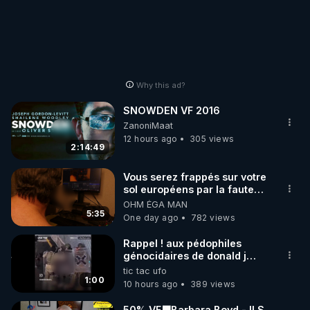
Why this ad?
SNOWDEN VF 2016
ZanoniMaat
12 hours ago
305 views
2:14:49
Vous serez frappés sur votre
sol européens par la faute
des dirigeants qui s'en
OHM ÉGA MAN
mettent dans le nez
5:35
One day ago
782 views
Rappel ! aux pédophiles
génocidaires de donald j
trump et ses supporters
tic tac ufo
trumpistes 424et 666.
1:00
10 hours ago
389 views
50% VF🟩Barbara Boyd - ILS