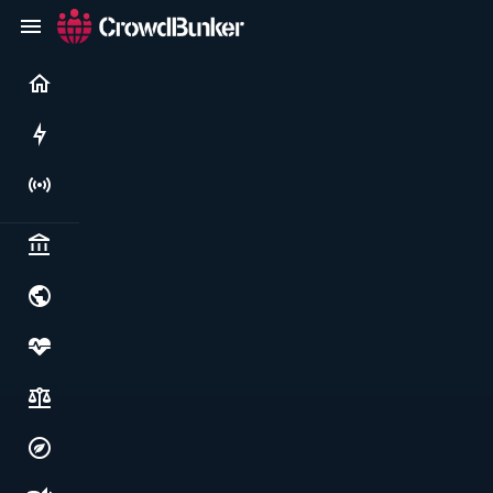
Current
Rushes
Live
Politics & institutions
World & geopolitics
Health, food & wellbeing
Society, justice & freedoms
Economy, environment & technology