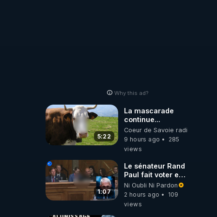
Why this ad?
La mascarade
continue...
Coeur de Savoie radioweb TV
5:22
9 hours ago
285
views
Le sénateur Rand
Paul fait voter en
commission
Ni Oubli Ni Pardon
l'outrage au
1:07
2 hours ago
109
Congrès contre
views
Anthony Fauci