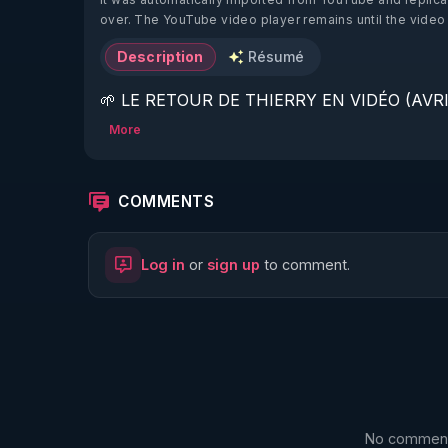
over. The YouTube video player remains until the video
Description
Résumé
🌱 LE RETOUR DE THIERRY EN VIDÉO (AVRIL
More
https://www.rgnr.fr/presentation.html
🌱 LE MAGAZINE RÉGÉNÈRE 

COMMENTS
http://rgnr.li/ymag
Log in
or
sign up
to comment.
🌱 LA BOUTIQUE DU MAGAZINE

https://boutique.magazine-regenere.fr/
🌱 FIL TELEGRAM

https://t.me/rgnr_fr
No comments