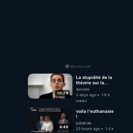
Why this ad?
La stupidité de la
théorie sur la
responsabilité de
aucune
l’homme
10:29
2 days ago
1.6 k
concernant le
views
dioxyde de
carbone.
voila l'euthanasie
!
patatrak
4:49
23 hours ago
1.4 k