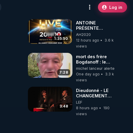
Log in
ANTOINE
PRÉSENTE
AH2020 LE LIVE
AH2020
20H ***DU
1:35:50
12 hours ago
3.6 k
06/08/2026***
views
mort des frère
Bogdanoff : le
mensonge d état
michel lanceur alerte
7:28
One day ago
3.3 k
views
Dieudonné - LE
CHANGEMENT
C'EST
LEF
MAINTENANT
3:48
8 hours ago
190
views