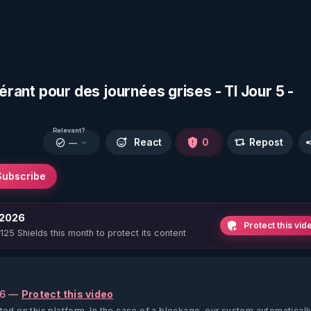
nérant pour des journées grises - TI Jour 5 -
Relevant?
React
0
Repost
—
Subscribe
 2026
Protect this vid
 125 Shields this month to protect its content
26 —
Protect this video
ted on this platform.
In the case of a blockage, our system automaticall