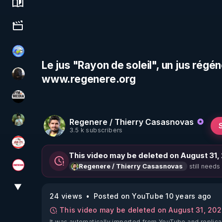
Science, history & spirituality
Culture, media & entertainment
Tonton Posture Débrief
Le jus "Rayon de soleil", un jus régé
www.regenere.org
TrueMedia
HYM.MEDIA
Regenere / Thierry Casasnovas
Sonmi-877
3.5 k subscribers
JSF - TV
This video may be deleted on August 31,
still needs
Regenere / Thierry Casasnovas
Magazine Nexus
▼
View More
24 views
Posted on YouTube 10 years ago
This video may be deleted on August 31, 20
It was automatically imported from YouTube and replica