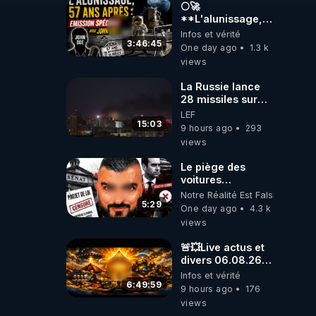
🌕🚀
**L'alunissage,
57 ans après :
Infos et vérité
Émission spéciale
3:46:45
One day ago
1.3 k
avec John Doe
views
!** 👨 🚀✨
La Russie lance
28 missiles sur
Kiev, l'attaque
LEF
révèle la faiblesse
15:03
9 hours ago
293
de Kiev
views
Le piège des
voitures
électriques se
Notre Réalité Est Falsifiée Et F
referme sur les
5:29
One day ago
4.3 k
usagers !
views
🚨💥Live actus et
divers 06.08.26💥
🚨
Infos et vérité
6:49:59
9 hours ago
176
views