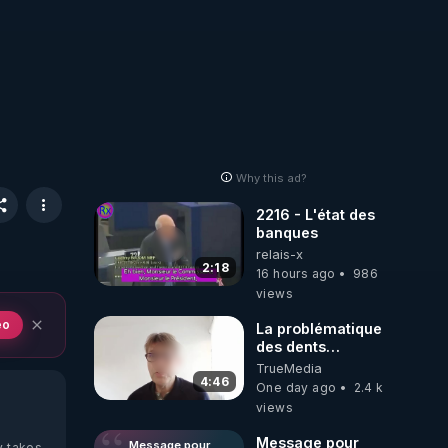
Why this ad?
2216 - L'état des
banques
relais-x
2:18
16 hours ago
986
views
eo
La problématique
des dents
dévitalisées et
TrueMedia
des implants
4:46
One day ago
2.4 k
views
Message pour
Message pour
y takes