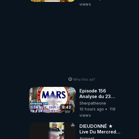
views
Why this ad?
Episode 156
Analyse du 23
février 2025 Elon
Sherpatheone
Musk : Houston ,
8:42
10 hours ago
118
on a un problème
views
!
DIEUDONNÉ ★
Live Du Mercredi
5 Août 2026
Airmeet