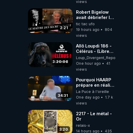
views
Robert Bigelow
avait débriefer le
pédophile
tic tac ufo
génocidaire de
2:21
19 hours ago
804
donald j trump
views
Allô Loupdi 186 -
Célérus - (Libre
Antenne) - Loup
Loup_Divergent_Reposts
Divergent
3:20:08
One hour ago
41
2026.08.06
views
Pourquoi HAARP
prépare en réalité
un CHAOS
La Puce à l'oreille
climatique, on
34:31
One day ago
1.7 k
répond
views
2217 - Le métal -
Or
relais-x
3:20
14 hours ago
435