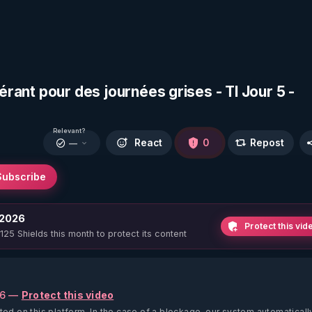
nérant pour des journées grises - TI Jour 5 -
Relevant?
React
0
Repost
—
Subscribe
 2026
Protect this vid
 125 Shields this month to protect its content
26 —
Protect this video
ted on this platform.
In the case of a blockage, our system automaticall