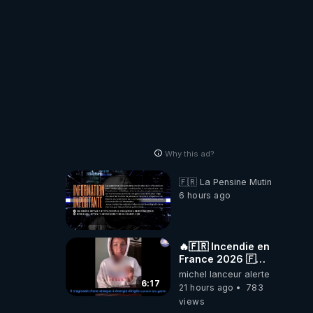
nous cache...
Why this ad?
🇫🇷 La Pensine Mutine
6 hours ago
🔥🇫🇷 Incendie en
France 2026 🇫🇷
🔥 💥Criminel ou
michel lanceur alerte
coincidence
6:17
21 hours ago
783
naturelle?💥
views
@NostraDamoucho