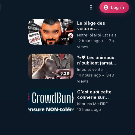
Log in
Le piège des
voitures
électriques se
Notre Réalité Est Falsifiée Et F
referme sur les
5:29
12 hours ago
1.7 k
usagers !
views
🐾💖 Les animaux
n'oublient jamais
ceux qu'ils
Infos et vérité
aiment… 🥹❤️
6:28
14 hours ago
848
views
C'est quoi cette
connerie sur
CrowdBunker
Kearunn Mc EIRE
???? Si on ne
10 hours ago
peut plus publier,
c'est un peu de la
censure. Ne
payez pas les