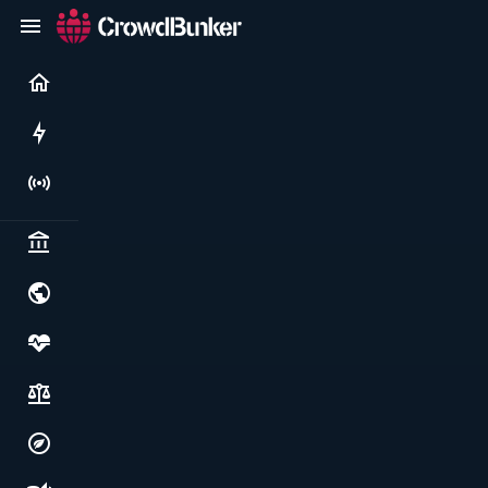
Current
Rushes
Live
Politics & institutions
World & geopolitics
Health, food & wellbeing
Society, justice & freedoms
Economy, environment & technology