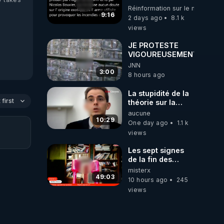
partie d' un plan
Réinformation sur le monde
qui aurait débuté
9:16
2 days ago
8.1 k
le 11 septembre
views
2001 ?
JE PROTESTE
VIGOUREUSEMENT
JNN
3:00
8 hours ago
La stupidité de la
first
théorie sur la
responsabilité de
aucune
l’homme
10:29
One day ago
1.1 k
concernant le
views
dioxyde de
carbone.
Les sept signes
de la fin des
temps selon
misterx
l’intervenant
49:03
10 hours ago
245
views