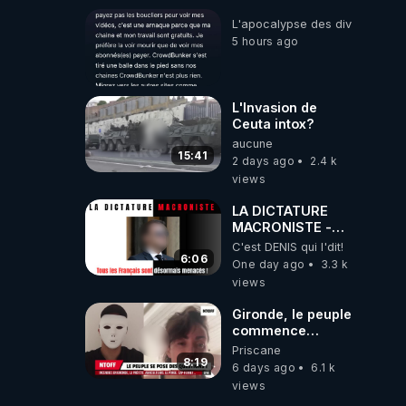
L'apocalypse des divulgations
5 hours ago
L'Invasion de
Ceuta intox?
aucune
15:41
2 days ago
2.4 k
views
LA DICTATURE
MACRONISTE -
Tous les Français
C'est DENIS qui l'dit!
sont désormais
6:06
One day ago
3.3 k
menacés !
views
Gironde, le peuple
commence
vraiment à se
Priscane
poser des
8:19
6 days ago
6.1 k
questions !
views
Qu'est-ce qu'il