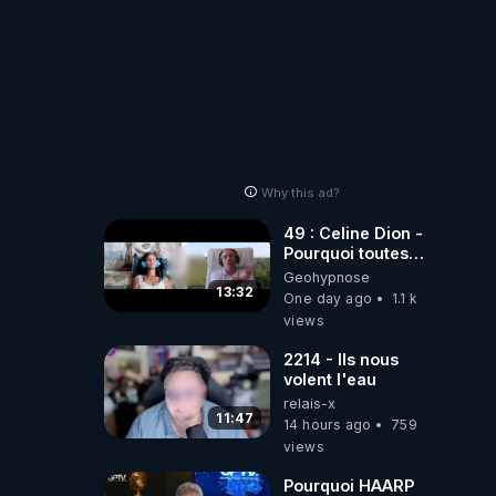
Why this ad?
49 : Celine Dion -
Pourquoi toutes
ces rumeurs ?
Geohypnose
Enquête sous
13:32
One day ago
1.1 k
hypnose
views
2214 - Ils nous
volent l'eau
relais-x
11:47
14 hours ago
759
views
Pourquoi HAARP