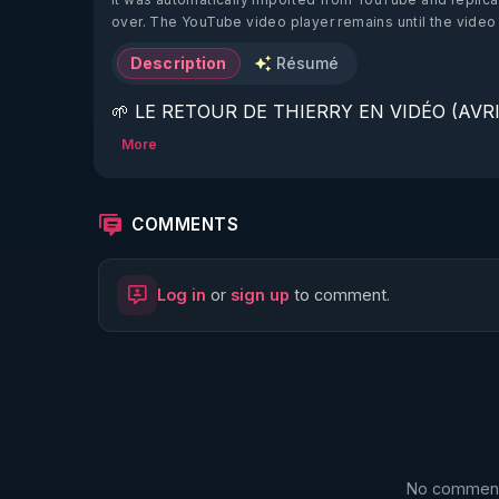
over. The YouTube video player remains until the video
Description
Résumé
🌱 LE RETOUR DE THIERRY EN VIDÉO (AVRIL
More
https://www.rgnr.fr/presentation.html
🌱 LE MAGAZINE RÉGÉNÈRE 

COMMENTS
http://rgnr.li/ymag
Log in
or
sign up
to comment.
🌱 LA BOUTIQUE DU MAGAZINE

https://boutique.magazine-regenere.fr/
🌱 FIL TELEGRAM

https://t.me/rgnr_fr
No comments