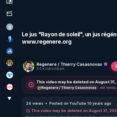
Science, history & spirituality
Culture, media & entertainment
g
gilo59
Le jus "Rayon de soleil", un jus régé
www.regenere.org
AH2020
PAROLE LIBRE
Regenere / Thierry Casasnovas
Textes Sacrés & Maîtres Spirituels
3.5 k subscribers
A.D.N.M
This video may be deleted on August 31,
still needs
Regenere / Thierry Casasnovas
Magazine Nexus
▼
View More
24 views
Posted on YouTube 10 years ago
This video may be deleted on August 31, 20
It was automatically imported from YouTube and replica