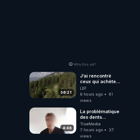
Why this ad?
J’ai rencontré
ceux qui achètent
des bunkers pour
LEF
survivre à la fin
56:21
6 hours ago
61
du monde
views
La problématique
des dents
dévitalisées et
TrueMedia
des implants
4:46
7 hours ago
37
views