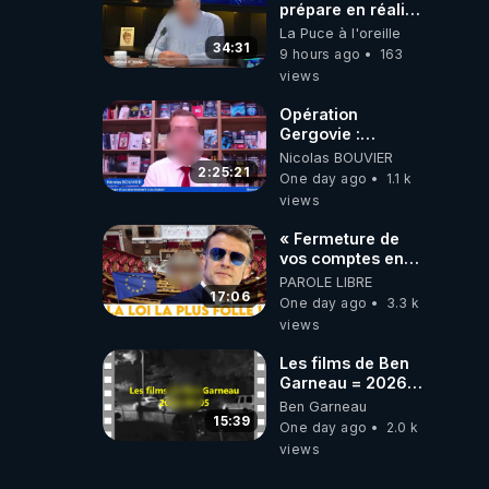
prépare en réalité
un CHAOS
La Puce à l'oreille
climatique, on
34:31
9 hours ago
163
répond
views
Opération
Gergovie :
‪@38resistancegauloise‬
Nicolas BOUVIER
‪@MarionSigautOfficiel‬
2:25:21
One day ago
1.1 k
‪@gladysriifard5710‬
views
Laëtitia
« Fermeture de
vos comptes en
banque ! » :
PAROLE LIBRE
Macron impose
17:06
One day ago
3.3 k
une loi folle !
views
Les films de Ben
Garneau = 2026-
08-05
Ben Garneau
15:39
One day ago
2.0 k
views