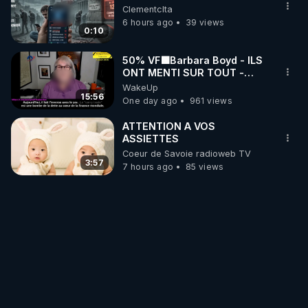
Clementclta
6 hours ago
39 views
0:10
50% VF🟩Barbara Boyd - ILS
ONT MENTI SUR TOUT -
Jocelyne Traduction
WakeUp
15:56
One day ago
961 views
ATTENTION A VOS
ASSIETTES
Coeur de Savoie radioweb TV
3:57
7 hours ago
85 views