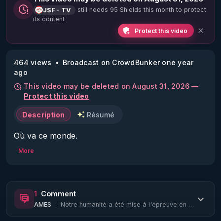
still needs 95 Shields this month to protect
JSF - TV
its content
Protect this video
464 views
Broadcast on CrowdBunker one year
ago
This video may be deleted on August 31, 2026 —
Protect this video
Description
Résumé
Où va ce monde.

Une émission de JSF animée par Eric Montana

More
Invités : Bertrand Scholler, Nina Singer de TV-ADP 
et Hanane, chargée de communication pour 
Marche vers Gaza

1
Comment
Thème : Mobilisation internationale de la société 
AMES
:
Notre humanité a été mise à l'épreuve en faisant de nous témoins de la tragédie ...
civile pour l'organisation de "Marche vers Gaza"
