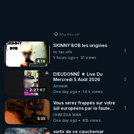
Why this ad?
SKINNY BOB les origines
tic tac ufo
5 hours ago
31 views
4:16
DIEUDONNÉ ★ Live Du
Mercredi 5 Août 2026
Airmeet
2:27:07
One day ago
1.6 k views
Vous serez frappés sur votre
sol européens par la faute
des dirigeants qui s'en
OHM ÉGA MAN
mettent dans le nez
5:35
One day ago
815 views
sortir de ce cauchemar