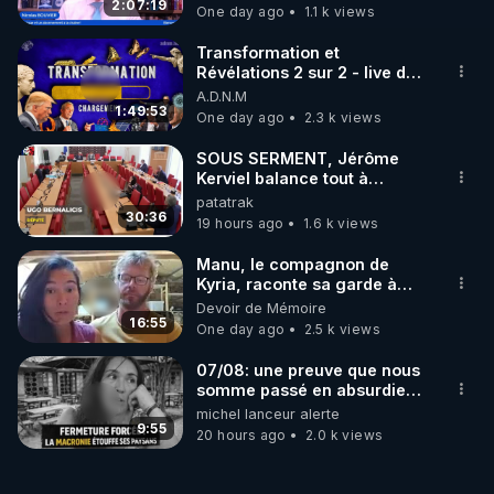
2:07:19
One day ago
1.1 k views
Transformation et
Révélations 2 sur 2 - live du
07/08/26
A.D.N.M
1:49:53
One day ago
2.3 k views
SOUS SERMENT, Jérôme
Kerviel balance tout à
l'Assemblée !
patatrak
30:36
19 hours ago
1.6 k views
Manu, le compagnon de
Kyria, raconte sa garde à
vue musclée. PARTAGEZ!
Devoir de Mémoire
16:55
One day ago
2.5 k views
07/08: une preuve que nous
somme passé en absurdie
une dictature qui veut faire
michel lanceur alerte
taire ses opposant !
9:55
20 hours ago
2.0 k views