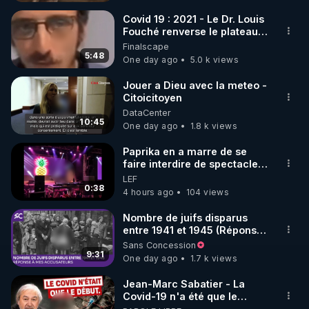
Covid 19 : 2021 - Le Dr. Louis
Fouché renverse le plateau
de CNews !
Finalscape
5:48
One day ago
5.0 k views
Jouer a Dieu avec la meteo -
Citoicitoyen
DataCenter
10:45
One day ago
1.8 k views
Paprika en a marre de se
faire interdire de spectacle.
Elle décide donc de devenir
LEF
DJ !
0:38
4 hours ago
104 views
Nombre de juifs disparus
entre 1941 et 1945 (Réponse
à mes accusateurs)
Sans Concession
9:31
One day ago
1.7 k views
Jean-Marc Sabatier - La
Covid-19 n'a été que le
début - L'ARNm & l'ARNm-aa