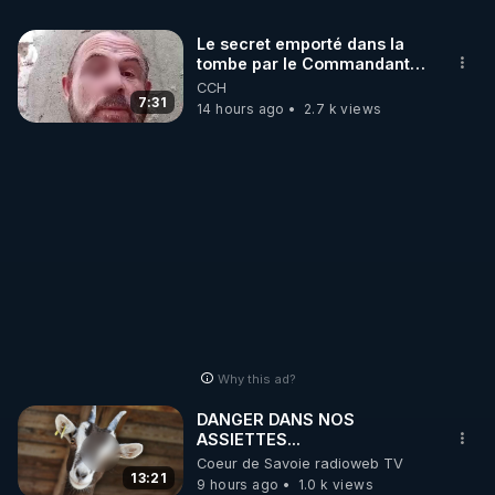
L'objectif est clair : faire connaître "March to 
Le secret emporté dans la
Gaza" dans le monde entier, toucher tous les pays, 
tombe par le Commandant
toutes les consciences. Cela ne pourra se faire 
Cousteau le 25 juin 1997
CCH
qu’avec votre aide. 

7:31
14 hours ago
2.7 k views
Notre mission : diffuser le message, parler autour 
de nous, partager l’information partout où nous le 
pourrons.
Why this ad?
DANGER DANS NOS
ASSIETTES...
Coeur de Savoie radioweb TV
13:21
9 hours ago
1.0 k views