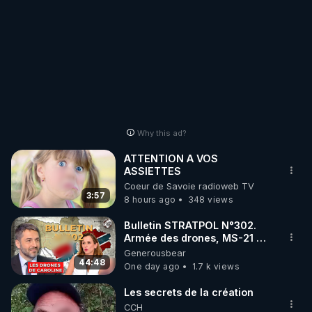
Why this ad?
ATTENTION A VOS
ASSIETTES
Coeur de Savoie radioweb TV
3:57
8 hours ago
348 views
Bulletin STRATPOL N°302.
Armée des drones, MS-21 en
série, missiles coréens.
Generousbear
07.08.2026.
44:48
One day ago
1.7 k views
Les secrets de la création
CCH