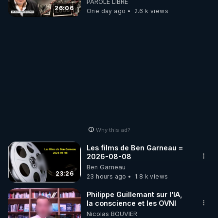
PAROLE LIBRE
jusqu où auront-t-il ?
26:06
One day ago
2.6 k views
Why this ad?
Les films de Ben Garneau =
2026-08-08
Ben Garneau
23:26
23 hours ago
1.8 k views
Philippe Guillemant sur l’IA,
la conscience et les OVNI
Nicolas BOUVIER