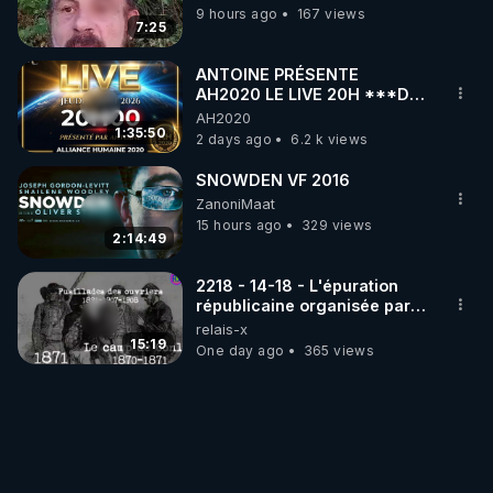
9 hours ago
167 views
7:25
ANTOINE PRÉSENTE
AH2020 LE LIVE 20H ***DU
06/08/2026***
AH2020
1:35:50
2 days ago
6.2 k views
SNOWDEN VF 2016
ZanoniMaat
15 hours ago
329 views
2:14:49
2218 - 14-18 - L'épuration
républicaine organisée par
les frères de la truelle
relais-x
15:19
One day ago
365 views