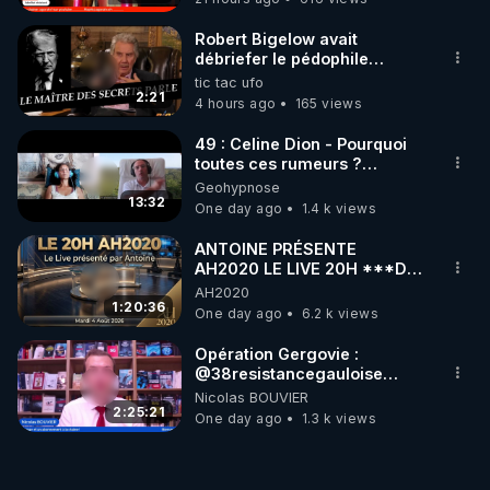
Robert Bigelow avait
débriefer le pédophile
génocidaire de donald j
tic tac ufo
trump
2:21
4 hours ago
165 views
49 : Celine Dion - Pourquoi
toutes ces rumeurs ?
Enquête sous hypnose
Geohypnose
13:32
One day ago
1.4 k views
ANTOINE PRÉSENTE
AH2020 LE LIVE 20H ***DU
04/08/2026*** 📷LE
AH2020
GRAND RÉVEIL EST EN
1:20:36
One day ago
6.2 k views
MARCHE 📷
Opération Gergovie :
‪@38resistancegauloise‬
‪@MarionSigautOfficiel‬
Nicolas BOUVIER
‪@gladysriifard5710‬ Laëtitia
2:25:21
One day ago
1.3 k views