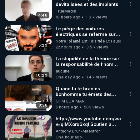
dévitalisées et des implants
🌱 INSTAGRAM

TrueMedia
4:46
18 hours ago
1.3 k views
https://www.instagram.com/rdlr_thierrycasasnovas/
http://rgnr.li/instagram
Le piège des voitures
électriques se referme sur
les usagers !
Notre Réalité Est Falsifiée Et Fausse
🌱 LA NEWSLETTER

5:29
22 hours ago
3.5 k views
Pour ne pas rater l’actualité RGNR (stages, 
La stupidité de la théorie sur
la responsabilité de l’homme
http://rgnr.li/news
concernant le dioxyde de
aucune
carbone.
10:29
One day ago
1.4 k views
🌱 VIDÉOS NON CENSURÉES SUR ODYSEE 

Toutes les vidéos Youtube sont aussi sur la 
Quand tu te branles
bonhomme tu émets des
ondes ils ont juste omis de
OHM ÉGA MAN
http://rgnr.li/odysee
t'expliquer
9:36
5 hours ago
506 views
🌱 LES STAGES EN PRÉSENTIEL

https://www.youtube.com/watch?
v=qlMXorx6xqI Soutien à
tous les gardiens du Vivant
Anthony Brun-Maestroni
http://rgnr.li/stages
One hour ago