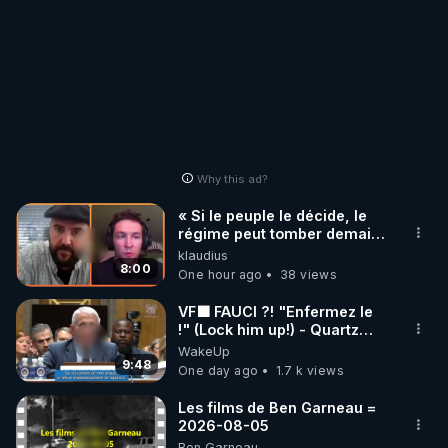
Why this ad?
« Si le peuple le décide, le
régime peut tomber demain !
»
klaudius
8:00
One hour ago
38 views
VF🟩 FAUCI ?! "Enfermez le
!" (Lock him up!) - Quartz
Traduction
WakeUp
9:48
One day ago
1.7 k views
Les films de Ben Garneau =
2026-08-05
Ben Garneau