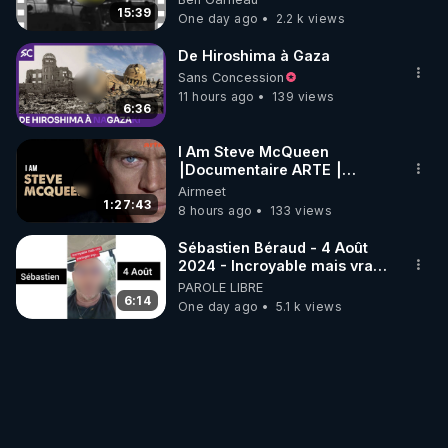
15:39
One day ago
2.2 k views
De Hiroshima à Gaza
Sans Concession
11 hours ago
139 views
6:36
I Am Steve McQueen
⎮Documentaire ARTE ⎮
Cinema
Airmeet
1:27:43
8 hours ago
133 views
Sébastien Béraud - 4 Août
2024 - Incroyable mais vrai,
partagez svp...
PAROLE LIBRE
6:14
One day ago
5.1 k views