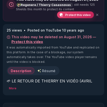
still needs 125
Regenere / Thierry Casasnovas
Shields this month to protect its content
Protect this video
25 views
Posted on YouTube 10 years ago
This video may be deleted on August 31, 2026 —
Protect this video
It was automatically imported from YouTube and replicated on
this platform.
In the case of a blockage, our system
automatically takes over. The YouTube video player remains
until the video is blocked.
Description
Résumé
🌱 LE RETOUR DE THIERRY EN VIDÉO (AVRIL 
2022)!

More
Découvrez la saison 2 des vidéos sur le nouveau 
https://www.rgnr.fr/presentation.html