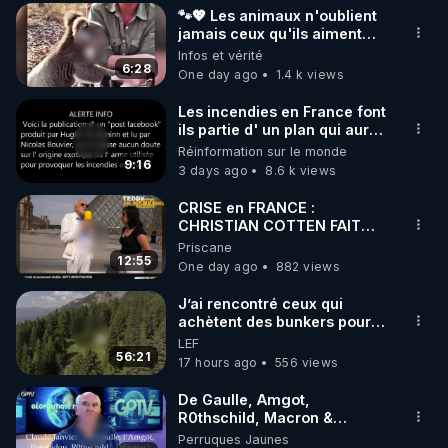
🐾💖 Les animaux n'oublient
▶ 30 jours gratuit sur l’application de méditation et 
jamais ceux qu'ils aiment…
🥹❤️
Infos et vérité
de bien-être ENVOL :

6:28
One day ago
1.4 k views
Rendez-vous sur 
https://www.envol.app/code
 avec 
le code : REGENERE
Les incendies en France font
ils partie d' un plan qui aurait
débuté le 11 septembre 2001
Réinformation sur le monde
?
9:16
3 days ago
8.6 k views
CRISE en FRANCE :
CHRISTIAN COTTEN FAIT
une étrange découverte
Priscane
12:55
One day ago
882 views
J’ai rencontré ceux qui
achètent des bunkers pour
survivre à la fin du monde
LEF
56:21
17 hours ago
556 views
De Gaulle, Amgot,
R0thschild, Macron &
Pompidou… Macron Claude
Perruques Jaunes