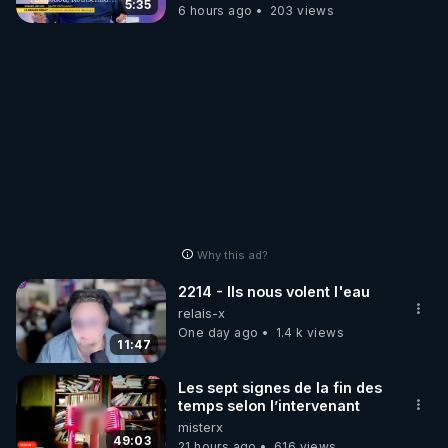
Janvier, GPTV, 18 X 2024
5:35
6 hours ago
203 views
Why this ad?
2214 - Ils nous volent l'eau
relais-x
One day ago
1.4 k views
11:47
Les sept signes de la fin des
temps selon l’intervenant
misterx
49:03
21 hours ago
616 views