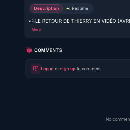
Description
Résumé
🌱 LE RETOUR DE THIERRY EN VIDÉO (AVRIL
More
https://www.rgnr.fr/presentation.html
🌱 LE MAGAZINE RÉGÉNÈRE 

COMMENTS
http://rgnr.li/ymag
Log in
or
sign up
to comment.
🌱 LA BOUTIQUE DU MAGAZINE

https://boutique.magazine-regenere.fr/
🌱 FIL TELEGRAM

https://t.me/rgnr_fr
No comments