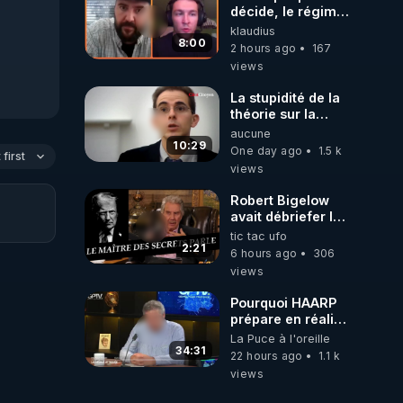
décide, le régime
peut tomber
klaudius
demain ! »
8:00
2 hours ago
167
views
La stupidité de la
théorie sur la
responsabilité de
aucune
l’homme
10:29
One day ago
1.5 k
first
concernant le
views
dioxyde de
carbone.
Robert Bigelow
avait débriefer le
pédophile
tic tac ufo
génocidaire de
2:21
6 hours ago
306
donald j trump
views
Pourquoi HAARP
prépare en réalité
un CHAOS
La Puce à l'oreille
climatique, on
34:31
22 hours ago
1.1 k
répond
views