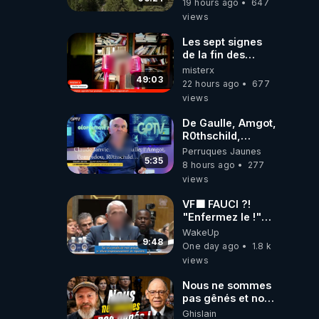
19 hours ago
647
du monde
views
Les sept signes
de la fin des
temps selon
misterx
l’intervenant
49:03
22 hours ago
677
views
De Gaulle, Amgot,
R0thschild,
Macron &
Perruques Jaunes
Pompidou…
5:35
8 hours ago
277
Macron Claude
views
Janvier, GPTV, 18
X 2024
VF🟩 FAUCI ?!
"Enfermez le !"
(Lock him up!) -
WakeUp
Quartz Traduction
9:48
One day ago
1.8 k
views
Nous ne sommes
pas gênés et nous
n’avons pas
Ghislain