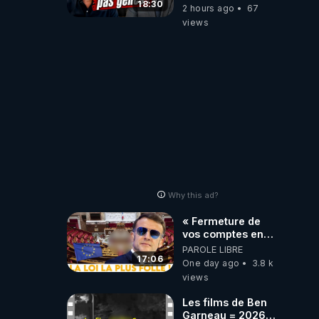
besoin de nous
18:30
2 hours ago
67
excuser ! #jw
views
#jehovah
#collegecentral
Why this ad?
« Fermeture de
vos comptes en
banque ! » :
PAROLE LIBRE
Macron impose
17:06
One day ago
3.8 k
une loi folle !
views
Les films de Ben
Garneau = 2026-