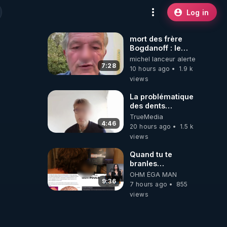
Log in
mort des frère
Bogdanoff : le
mensonge d état
michel lanceur alerte
7:28
10 hours ago
1.9 k
views
La problématique
des dents
dévitalisées et
TrueMedia
des implants
4:46
20 hours ago
1.5 k
views
Quand tu te
branles
bonhomme tu
OHM ÉGA MAN
émets des ondes
9:36
7 hours ago
855
ils ont juste omis
views
de t'expliquer