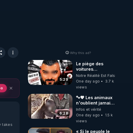
Why this ad?
Le piège des
voitures
électriques se
Notre Réalité Est Falsifiée Et F
referme sur les
5:29
One day ago
3.7 k
usagers !
views
eo
🐾💖 Les animaux
n'oublient jamais
ceux qu'ils
Infos et vérité
aiment… 🥹❤️
6:28
One day ago
1.5 k
views
y takes
« Si le peuple le