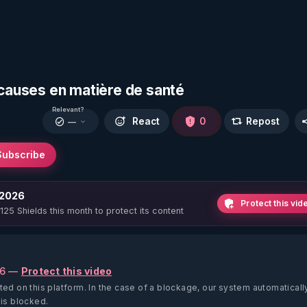
 causes en matière de santé
Relevant?
React
0
Repost
—
Subscribe
 2026
Protect this vid
 125 Shields this month to protect its content
26 —
Protect this video
ted on this platform.
In the case of a blockage, our system automaticall
 is blocked.