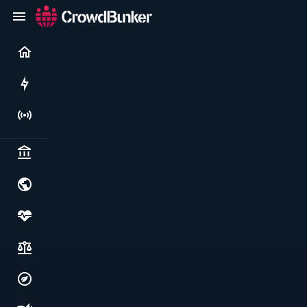
Current
Rushes
Live
Politics & institutions
World & geopolitics
Health, food & wellbeing
Society, justice & freedoms
Economy, environment & technology