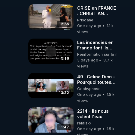
📷LE GRAND
RÉVEIL EST EN
CRISE en FRANCE
MARCHE 📷
: CHRISTIAN
COTTEN FAIT une
Priscane
étrange
12:55
One day ago
1.1 k
découverte
views
Les incendies en
France font ils
partie d' un plan
Réinformation sur le monde
qui aurait débuté
9:16
3 days ago
8.7 k
le 11 septembre
views
2001 ?
49 : Celine Dion -
Pourquoi toutes
ces rumeurs ?
Geohypnose
Enquête sous
13:32
One day ago
1.5 k
hypnose
views
2214 - Ils nous
volent l'eau
relais-x
11:47
One day ago
1.5 k
views