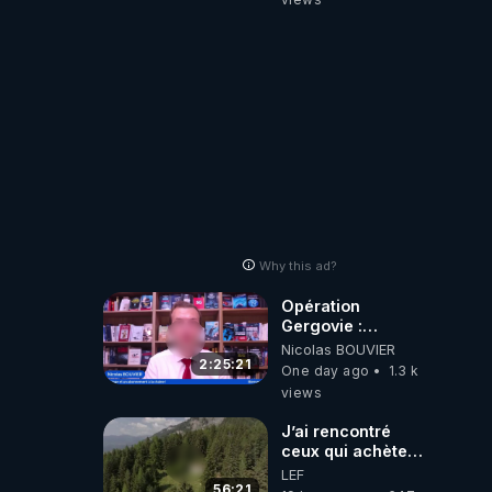
Why this ad?
Opération
Gergovie :
‪@38resistancegauloise‬
Nicolas BOUVIER
‪@MarionSigautOfficiel‬
2:25:21
One day ago
1.3 k
‪@gladysriifard5710‬
views
Laëtitia
J’ai rencontré
ceux qui achètent
des bunkers pour
LEF
survivre à la fin
56:21