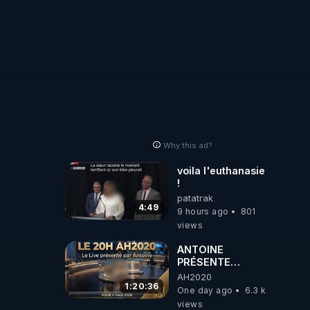
Why this ad?
voila l'euthanasie
!
patatrak
4:49
9 hours ago
801
views
ANTOINE
PRÉSENTE
AH2020 LE LIVE
AH2020
20H ***DU
1:20:36
One day ago
6.3 k
04/08/2026***
views