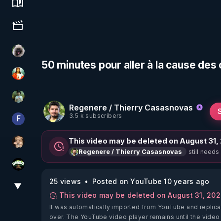
Science, history & spirituality
Culture, media & entertainment
Priscane
50 minutes pour aller à la cause des
L'autre son de cloche
Sonmi-877
Regenere / Thierry Casasnovas
3.5 k subscribers
F
Finalscape
This video may be deleted on August 31,
DataCenter
still needs
Regenere / Thierry Casasnovas
DMSO pour TOUS
25 views
Posted on YouTube 10 years ago
▼
View More
This video may be deleted on August 31, 20
It was automatically imported from YouTube and replica
over. The YouTube video player remains until the video