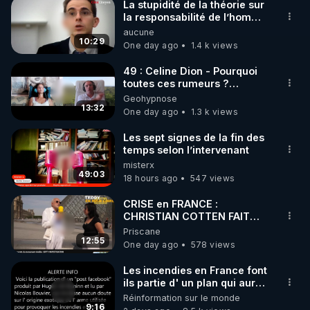
La stupidité de la théorie sur
▶ 30 jours gratuit sur l’application de méditation et 
la responsabilité de l’homme
concernant le dioxyde de
aucune
de bien-être ENVOL :

carbone.
10:29
One day ago
1.4 k views
Rendez-vous sur 
https://www.envol.app/code
 avec 
le code : REGENERE
49 : Celine Dion - Pourquoi
toutes ces rumeurs ?
Enquête sous hypnose
Geohypnose
13:32
One day ago
1.3 k views
Les sept signes de la fin des
temps selon l’intervenant
misterx
49:03
18 hours ago
547 views
CRISE en FRANCE :
CHRISTIAN COTTEN FAIT
une étrange découverte
Priscane
12:55
One day ago
578 views
Les incendies en France font
ils partie d' un plan qui aurait
débuté le 11 septembre 2001
Réinformation sur le monde
?
9:16