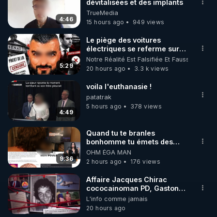
dévitalisées et des implants
🌱 INSTAGRAM

TrueMedia
4:46
15 hours ago
949 views
https://www.instagram.com/rdlr_thierrycasasnovas/
http://rgnr.li/instagram
Le piège des voitures
électriques se referme sur
les usagers !
Notre Réalité Est Falsifiée Et Fausse
🌱 LA NEWSLETTER

5:29
20 hours ago
3.3 k views
Pour ne pas rater l’actualité RGNR (stages, 
voila l'euthanasie !
http://rgnr.li/news
patatrak
5 hours ago
378 views
4:49
🌱 VIDÉOS NON CENSURÉES SUR ODYSEE 

Toutes les vidéos Youtube sont aussi sur la 
Quand tu te branles
bonhomme tu émets des
ondes ils ont juste omis de
OHM ÉGA MAN
http://rgnr.li/odysee
t'expliquer
9:36
2 hours ago
176 views
🌱 LES STAGES EN PRÉSENTIEL

Affaire Jacques Chirac
cococainoman PD, Gaston
Flosse IDEM, les barbouses,
L'info comme jamais
http://rgnr.li/stages
mort du journaliste Jean-
20 hours ago
Pascal Couraud dit JPK par