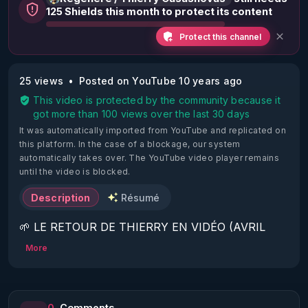
125 Shields this month to protect its content
Protect this channel
25 views
Posted on YouTube 10 years ago
This video is protected by the community because it
got more than 100 views over the last 30 days
It was automatically imported from YouTube and replicated on
this platform.
In the case of a blockage, our system
automatically takes over. The YouTube video player remains
until the video is blocked.
Description
Résumé
🌱 LE RETOUR DE THIERRY EN VIDÉO (AVRIL 
2022)!

More
Découvrez la saison 2 des vidéos sur le nouveau 
https://www.rgnr.fr/presentation.html
0
Comments