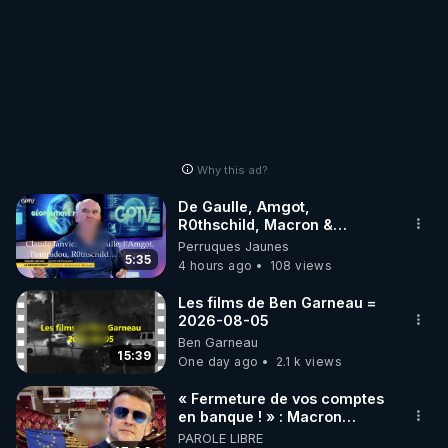
Why this ad?
De Gaulle, Amgot,
R0thschild, Macron &
Pompidou… Macron Claude
Perruques Jaunes
Janvier, GPTV, 18 X 2024
5:35
4 hours ago
108 views
Les films de Ben Garneau =
2026-08-05
Ben Garneau
15:39
One day ago
2.1 k views
« Fermeture de vos comptes
en banque ! » : Macron
impose une loi folle !
PAROLE LIBRE