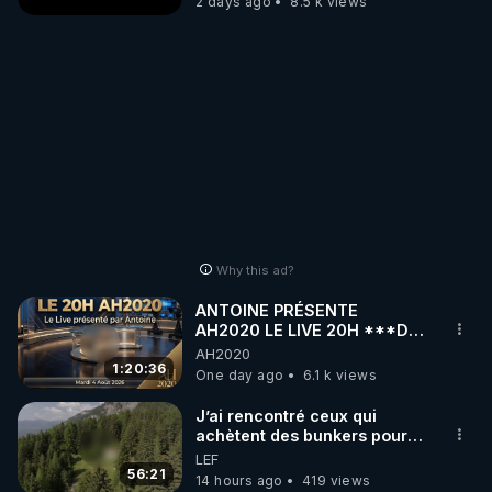
2 days ago
8.5 k views
Why this ad?
ANTOINE PRÉSENTE
AH2020 LE LIVE 20H ***DU
04/08/2026*** 📷LE
AH2020
GRAND RÉVEIL EST EN
1:20:36
One day ago
6.1 k views
MARCHE 📷
J’ai rencontré ceux qui
achètent des bunkers pour
survivre à la fin du monde
LEF
56:21
14 hours ago
419 views