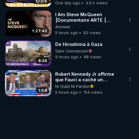
17:06
One day ago
3.6 k views
I Am Steve McQueen
⎮Documentaire ARTE ⎮
Cinema
Airmeet
1:27:43
5 hours ago
83 views
De Hiroshima à Gaza
Sans Concession
9 hours ago
88 views
6:36
Robert Kennedy Jr affirme
que Fauci a caché un
infarctus pulmonaire
Ni Oubli Ni Pardon
survenu après sa
1:08
5 hours ago
154 views
vaccination