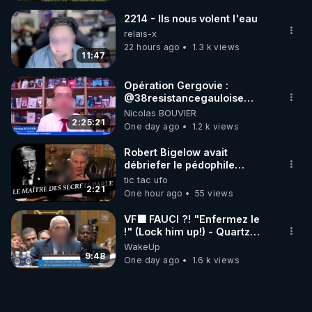
2214 - Ils nous volent l'eau
relais-x
22 hours ago
1.3 k views
11:47
Opération Gergovie :
‪@38resistancegauloise‬
‪@MarionSigautOfficiel‬
Nicolas BOUVIER
‪@gladysriifard5710‬ Laëtitia
2:25:21
One day ago
1.2 k views
Robert Bigelow avait
débriefer le pédophile
génocidaire de donald j
tic tac ufo
trump
2:21
One hour ago
55 views
VF🟩 FAUCI ?! "Enfermez le
!" (Lock him up!) - Quartz
Traduction
WakeUp
9:48
One day ago
1.6 k views