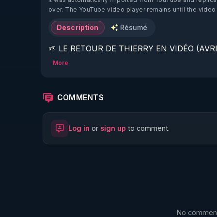
over. The YouTube video player remains until the video
Description
Résumé
🌱 LE RETOUR DE THIERRY EN VIDÉO (AVRIL
More
https://www.rgnr.fr/presentation.html
🌱 LE MAGAZINE RÉGÉNÈRE 

COMMENTS
http://rgnr.li/ymag
Log in
or
sign up
to comment.
🌱 LA BOUTIQUE DU MAGAZINE

https://boutique.magazine-regenere.fr/
🌱 FIL TELEGRAM

https://t.me/rgnr_fr
No comments