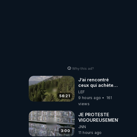
ORIGINE DU
PÉTROL -
Jocelyne Tr
Why this ad?
J’ai rencontré
ceux qui achètent
des bunkers pour
LEF
survivre à la fin
56:21
9 hours ago
161
du monde
views
JE PROTESTE
VIGOUREUSEMENT
JNN
3:00
11 hours ago