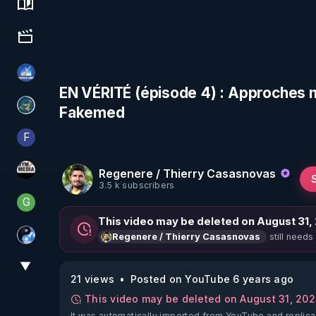
Science, history & spirituality
Culture, media & entertainment
PAROLE LIBRE
EN VÉRITÉ (épisode 4) : Approches nat
Fakemed
Réinformation sur le monde
F
Finalscape
Regenere / Thierry Casasnovas
HYM.MEDIA
3.5 k subscribers
G
Generousbear
This video may be deleted on August 31,
still needs
Regenere / Thierry Casasnovas
Chercheur de vérité
▼
View More
21 views
Posted on YouTube 6 years ago
This video may be deleted on August 31, 20
It was automatically imported from YouTube and replica