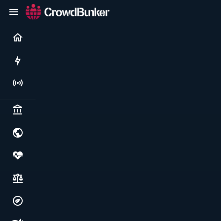
Current
Rushes
Live
Politics & institutions
World & geopolitics
Health, food & wellbeing
Society, justice & freedoms
Economy, environment & technology