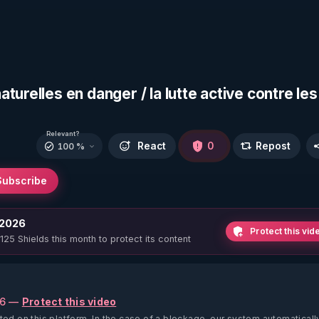
urelles en danger / la lutte active contre les
Relevant?
React
0
Repost
100 %
Subscribe
 2026
Protect this vid
 125 Shields this month to protect its content
26 —
Protect this video
ted on this platform.
In the case of a blockage, our system automaticall