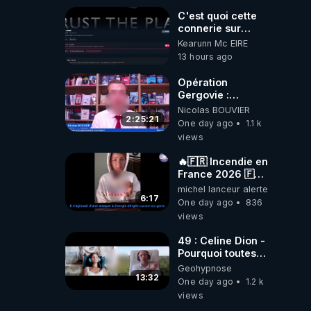
C'est quoi cette
connerie sur
CrowdBunker
Kearunn Mc EIRE
???? Si on ne
13 hours ago
peut plus publier,
c'est un peu de la
Opération
censure. Ne
Gergovie :
payez pas les
‪@38resistancegauloise‬
Nicolas BOUVIER
boucliers pour
‪@MarionSigautOfficiel‬
2:25:21
One day ago
1.1 k
voir mes vidéos,
‪@gladysriifard5710‬
views
c'est une arnaque
Laëtitia
parce que ma
🔥🇫🇷 Incendie en
chaine et mon
France 2026 🇫🇷
travail sont
🔥 💥Criminel ou
michel lanceur alerte
gratuits. Je
coincidence
6:17
préfère la voir
One day ago
836
naturelle?💥
mourir que de voir
views
@NostraDamoucho
mes abonnés(es)
payer.
49 : Celine Dion -
CrowdBunker
Pourquoi toutes
s'est tiré une
ces rumeurs ?
Geohypnose
balle dans le pied
Enquête sous
13:32
One day ago
1.2 k
sans nos chaines
hypnose
views
CrowdBunker