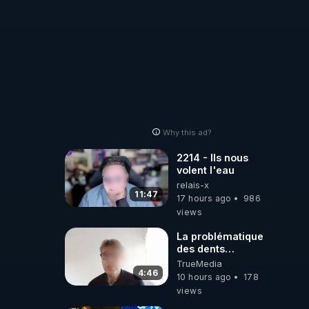
autres sites
comme "VK, X,
Odysee, et Tik-
Tok", je vous
mettrai les liens
en commentaires.
Bisous la famille.
Why this ad?
2214 - Ils nous
volent l'eau
relais-x
11:47
17 hours ago
986
views
La problématique
des dents
dévitalisées et
TrueMedia
des implants
4:46
10 hours ago
178
views