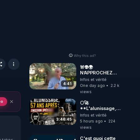
Why this ad?
🚨👽🌍
N’APPROCHEZ
PAS LA TERRE ! 😱
Infos et vérité
🛸
4:41
One day ago
2.2 k
views
eo
🌕🚀
**L'alunissage,
57 ans après :
Infos et vérité
Émission spéciale
3:46:45
5 hours ago
224
avec John Doe
views
!** 👨 🚀✨
C'est quoi cette
y takes