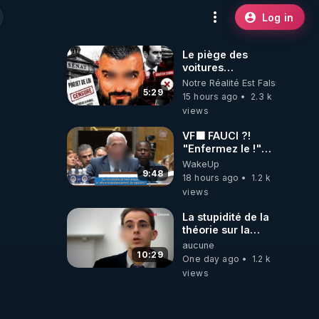
Log in
Le piège des
voitures
électriques se
Notre Réalité Est Falsifiée Et F
referme sur les
5:29
15 hours ago
2.3 k
usagers !
views
VF🟩 FAUCI ?!
"Enfermez le !"
(Lock him up!) -
WakeUp
Quartz Traduction
9:48
18 hours ago
1.2 k
views
La stupidité de la
théorie sur la
responsabilité de
aucune
l’homme
10:29
One day ago
1.2 k
concernant le
views
dioxyde de
carbone.