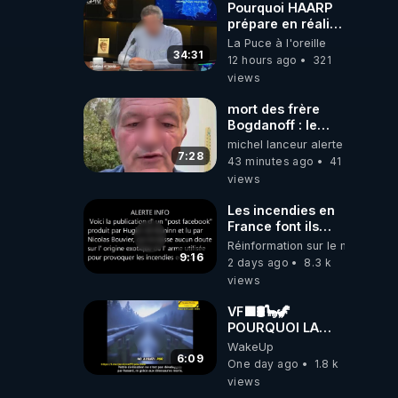
Pourquoi HAARP
prépare en réalité
un CHAOS
La Puce à l'oreille
climatique, on
34:31
12 hours ago
321
répond
views
mort des frère
Bogdanoff : le
mensonge d état
michel lanceur alerte
7:28
43 minutes ago
41
views
Les incendies en
France font ils
partie d' un plan
Réinformation sur le monde
qui aurait débuté
9:16
2 days ago
8.3 k
le 11 septembre
views
2001 ?
VF🟩🛢🦕🦖
POURQUOI LA
SCIENCE
WakeUp
OFFICIELLE NE
6:09
One day ago
1.8 k
CONNAÎT-ELLE
views
PAS LA VRAIE