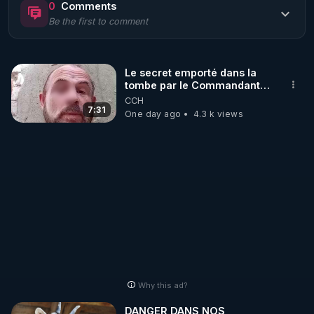
0
Comments
Be the first to comment
🌱 LE MAGAZINE RÉGÉNÈRE 

http://rgnr.li/ymag
Le secret emporté dans la
tombe par le Commandant
🌱 LA BOUTIQUE DU MAGAZINE

Cousteau le 25 juin 1997
CCH
Pour obtenir les anciens numéros que vous avez 
7:31
One day ago
4.3 k views
https://boutique.magazine-regenere.fr/
🌱 FIL TELEGRAM

Écoutez les podcasts gratuits de Thierry et les 
https://t.me/rgnr_fr
🌱 FACEBOOK

Why this ad?
http://rgnr.li/facebook
DANGER DANS NOS