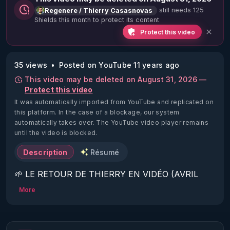
still needs 125
Regenere / Thierry Casasnovas
Shields this month to protect its content
Protect this video
35 views
Posted on YouTube 11 years ago
This video may be deleted on August 31, 2026 —
Protect this video
It was automatically imported from YouTube and replicated on
this platform.
In the case of a blockage, our system
automatically takes over. The YouTube video player remains
until the video is blocked.
Description
Résumé
🌱 LE RETOUR DE THIERRY EN VIDÉO (AVRIL 
2022)!

More
Découvrez la saison 2 des vidéos sur le nouveau 
https://www.rgnr.fr/presentation.html