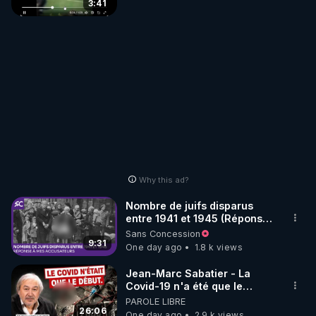
3:41
Why this ad?
Nombre de juifs disparus
entre 1941 et 1945 (Réponse
à mes accusateurs)
Sans Concession
9:31
One day ago
1.8 k views
Jean-Marc Sabatier - La
Covid-19 n'a été que le
début - L'ARNm & l'ARNm-aa
PAROLE LIBRE
jusqu où auront-t-il ?
26:06
One day ago
2.9 k views