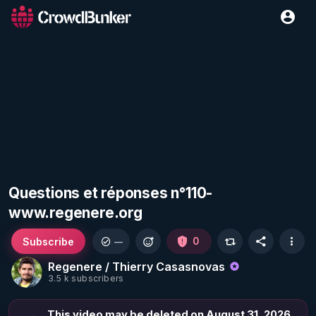
Questions et réponses n°110-
www.regenere.org
Subscribe
0
—
Regenere / Thierry Casasnovas
3.5 k subscribers
This video may be deleted on August 31, 2026