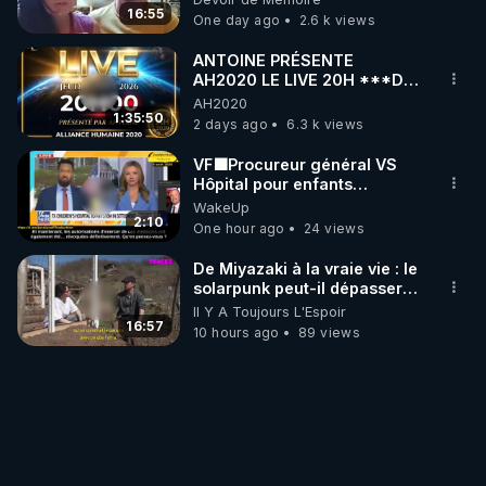
16:55
One day ago
2.6 k views
ANTOINE PRÉSENTE
AH2020 LE LIVE 20H ***DU
06/08/2026***
AH2020
1:35:50
2 days ago
6.3 k views
VF🟩Procureur général VS
Hôpital pour enfants
concernant opérations de
WakeUp
transition de mineurs-Joc Tr
2:10
One hour ago
24 views
De Miyazaki à la vraie vie : le
solarpunk peut-il dépasser la
fiction ?
Il Y A Toujours L'Espoir
16:57
10 hours ago
89 views