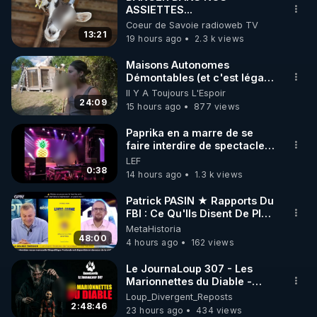
ASSIETTES...
🌱 INSTAGRAM

Coeur de Savoie radioweb TV
13:21
19 hours ago
2.3 k views
https://www.instagram.com/rdlr_thierrycasasnovas/
http://rgnr.li/instagram
Maisons Autonomes
Démontables (et c'est légal).
Visite éco village en
Il Y A Toujours L'Espoir
🌱 LA NEWSLETTER

Bretagne
24:09
15 hours ago
877 views
Pour ne pas rater l’actualité RGNR (stages, 
Paprika en a marre de se
faire interdire de spectacle.
http://rgnr.li/news
Elle décide donc de devenir
LEF
DJ !
0:38
14 hours ago
1.3 k views
🌱 VIDÉOS NON CENSURÉES SUR ODYSEE 

Toutes les vidéos Youtube sont aussi sur la 
Patrick PASIN ★ Rapports Du
FBI : Ce Qu'Ils Disent De Plus
Grave Sur Hitler
MetaHistoria
http://rgnr.li/odysee
48:00
4 hours ago
162 views
🌱 LES STAGES EN PRÉSENTIEL

Le JournaLoup 307 - Les
Marionnettes du Diable -
Loup Divergent 2026.08.07
Loup_Divergent_Reposts
http://rgnr.li/stages
2:48:46
23 hours ago
434 views