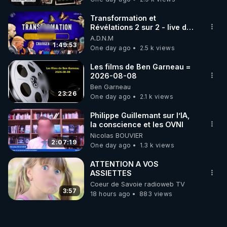
Transformation et
Révélations 2 sur 2 - live du
07/08/26
A.D.N.M
1:49:53
One day ago
2.5 k views
Les films de Ben Garneau =
2026-08-08
Ben Garneau
23:26
One day ago
2.1 k views
Philippe Guillemant sur l’IA,
la conscience et les OVNI
Nicolas BOUVIER
2:07:19
One day ago
1.3 k views
ATTENTION A VOS
ASSIETTES
Coeur de Savoie radioweb TV
3:57
18 hours ago
883 views