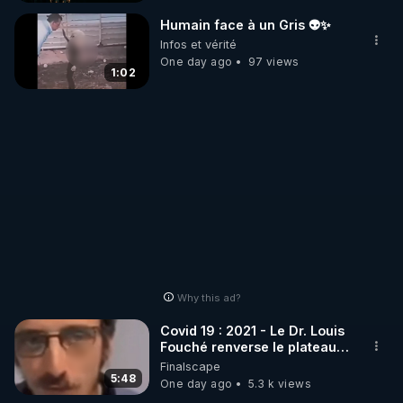
_________

Humain face à un Gris 👽✨
Infos et vérité
One day ago
97 views
LES CODES PROMO DES PARTENAIRES

1:02
▶ 10 % de réduction sur toute la boutique 
WARMCOOK (Kuvings) : 

Rendez-vous sur : 
http://rgnr.li/warmcook
 avec le 
code : REGENERE10

▶ 10 % de réduction sur une sélection de produits 
de la boutique VIDYA : 

Rendez-vous sur : 
http://rgnr.li/vidya
 avec le code : 
REGENERE10

Why this ad?
▶ 10 % de réduction sur les extracteurs de la 
Covid 19 : 2021 - Le Dr. Louis
marque SANA : 

Fouché renverse le plateau
de CNews !
Finalscape
Rendez-vous sur 
http://rgnr.li/lechoubrave
 avec le 
5:48
One day ago
5.3 k views
code : REGENERE10
