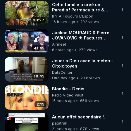
Cette famille a créé un
▶ 30 jours gratuit sur l’application de méditation et 
Paradis ! Permaculture &
Autonomie
Il Y A Toujours L'Espoir
de bien-être ENVOL :

30:27
16 hours ago
292 views
Rendez-vous sur 
https://www.envol.app/code
 avec 
le code : REGENERE
Jacline MOURAUD & Pierre
JOVANOVIC ★ Factures
Impayées : Où Est Passé Le
Airmeet
Pognon ?
41:45
6 hours ago
270 views
Jouer a Dieu avec la meteo -
Citoicitoyen
DataCenter
10:45
One day ago
2.1 k views
Blondie - Denis
Retro Video Vault
15 hours ago
656 views
2:15
Aucun effet secondaire !.
patatrak
21 hours ago
878 views