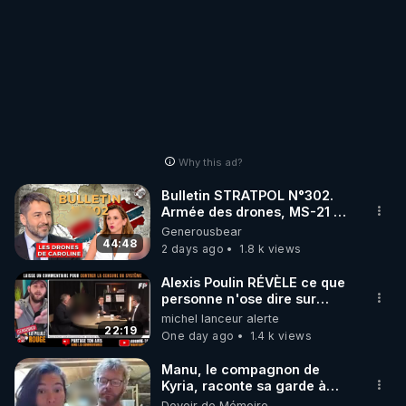
Why this ad?
Bulletin STRATPOL N°302.
Armée des drones, MS-21 en
série, missiles coréens.
Generousbear
07.08.2026.
44:48
2 days ago
1.8 k views
Alexis Poulin RÉVÈLE ce que
personne n'ose dire sur
l'Union européenne (C'est
michel lanceur alerte
explosif)
22:19
One day ago
1.4 k views
Manu, le compagnon de
Kyria, raconte sa garde à
vue musclée. PARTAGEZ!
Devoir de Mémoire