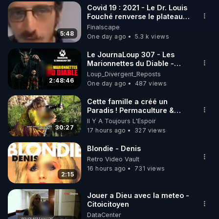
Covid 19 : 2021 - Le Dr. Louis
▶ 30 jours gratuit sur l’application de méditation et 
Fouché renverse le plateau
de CNews !
Finalscape
de bien-être ENVOL :

5:48
One day ago
5.3 k views
Rendez-vous sur 
https://www.envol.app/code
 avec 
le code : REGENERE
Le JournaLoup 307 - Les
Marionnettes du Diable -
Loup Divergent 2026.08.07
Loup_Divergent_Reposts
2:48:46
One day ago
487 views
Cette famille a créé un
Paradis ! Permaculture &
Autonomie
Il Y A Toujours L'Espoir
30:27
17 hours ago
327 views
Blondie - Denis
Retro Video Vault
16 hours ago
731 views
2:15
Jouer a Dieu avec la meteo -
Citoicitoyen
DataCenter