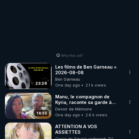
Why this ad?
Les films de Ben Garneau =
2026-08-08
Ben Garneau
23:26
One day ago
2.1 k views
Manu, le compagnon de
Kyria, raconte sa garde à
vue musclée. PARTAGEZ!
Devoir de Mémoire
16:55
One day ago
2.6 k views
ATTENTION A VOS
ASSIETTES
Coeur de Savoie radioweb TV