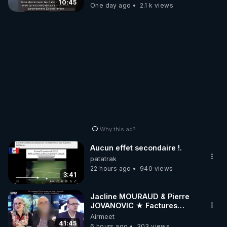
10:45
One day ago
2.1 k views
Why this ad?
Aucun effet secondaire !.
patatrak
22 hours ago
940 views
3:41
Jacline MOURAUD & Pierre
JOVANOVIC ★ Factures
Impayées : Où Est Passé Le
Airmeet
Pognon ?
41:45
6 hours ago
303 views