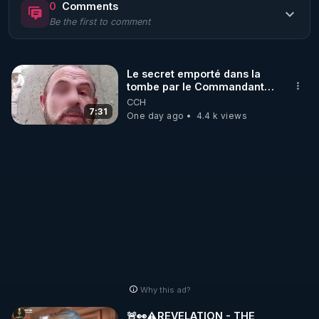
0
Comments
Be the first to comment
🌱 LE MAGAZINE RÉGÉNÈRE 

http://rgnr.li/ymag
Le secret emporté dans la
tombe par le Commandant
🌱 LA BOUTIQUE DU MAGAZINE

Cousteau le 25 juin 1997
CCH
Pour obtenir les anciens numéros que vous avez 
7:31
One day ago
4.4 k views
https://boutique.magazine-regenere.fr/
🌱 FIL TELEGRAM

Écoutez les podcasts gratuits de Thierry et les 
https://t.me/rgnr_fr
🌱 FACEBOOK

Why this ad?
http://rgnr.li/facebook
🚨👀⚠️REVELATION - THE