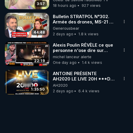
3:57
18 hours ago
927 views
Bulletin STRATPOL N°302.
Armée des drones, MS-21 en
série, missiles coréens.
Generousbear
07.08.2026.
44:48
2 days ago
1.8 k views
Alexis Poulin RÉVÈLE ce que
personne n'ose dire sur
l'Union européenne (C'est
michel lanceur alerte
explosif)
22:19
One day ago
1.4 k views
ANTOINE PRÉSENTE
AH2020 LE LIVE 20H ***DU
06/08/2026***
AH2020
1:35:50
2 days ago
6.4 k views