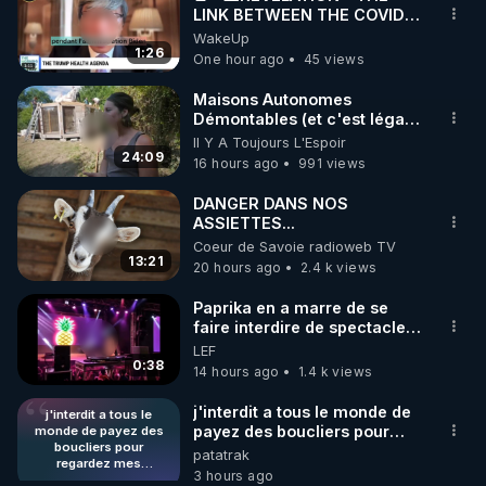
LINK BETWEEN THE COVID
🌱 INSTAGRAM

VACCINE AND CANCER -LIEN
WakeUp
VACCIN COVID ET CANCER
1:26
One hour ago
45 views
https://www.instagram.com/rdlr_thierrycasasnovas/
http://rgnr.li/instagram
Maisons Autonomes
Démontables (et c'est légal).
Visite éco village en
Il Y A Toujours L'Espoir
🌱 LA NEWSLETTER

Bretagne
24:09
16 hours ago
991 views
Pour ne pas rater l’actualité RGNR (stages, 
DANGER DANS NOS
ASSIETTES...
http://rgnr.li/news
Coeur de Savoie radioweb TV
13:21
20 hours ago
2.4 k views
🌱 VIDÉOS NON CENSURÉES SUR ODYSEE 

Toutes les vidéos Youtube sont aussi sur la 
Paprika en a marre de se
faire interdire de spectacle.
Elle décide donc de devenir
LEF
http://rgnr.li/odysee
DJ !
0:38
14 hours ago
1.4 k views
🌱 LES STAGES EN PRÉSENTIEL

j'interdit a tous le monde de
j'interdit a tous le
payez des boucliers pour
monde de payez des
boucliers pour
regardez mes publications
patatrak
http://rgnr.li/stages
regardez mes
(gratuites) quand ils le désire
3 hours ago
publications (gratuites)