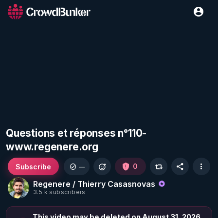
Questions et réponses n°110-
www.regenere.org
Subscribe
0
—
Regenere / Thierry Casasnovas
3.5 k subscribers
This video may be deleted on August 31, 2026