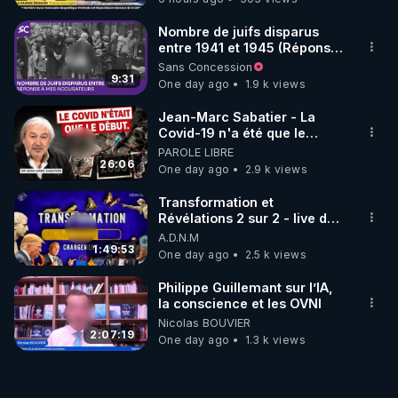
Nombre de juifs disparus
entre 1941 et 1945 (Réponse
à mes accusateurs)
Sans Concession
9:31
One day ago
1.9 k views
Jean-Marc Sabatier - La
Covid-19 n'a été que le
début - L'ARNm & l'ARNm-aa
PAROLE LIBRE
jusqu où auront-t-il ?
26:06
One day ago
2.9 k views
Transformation et
Révélations 2 sur 2 - live du
07/08/26
A.D.N.M
1:49:53
One day ago
2.5 k views
Philippe Guillemant sur l’IA,
la conscience et les OVNI
Nicolas BOUVIER
2:07:19
One day ago
1.3 k views