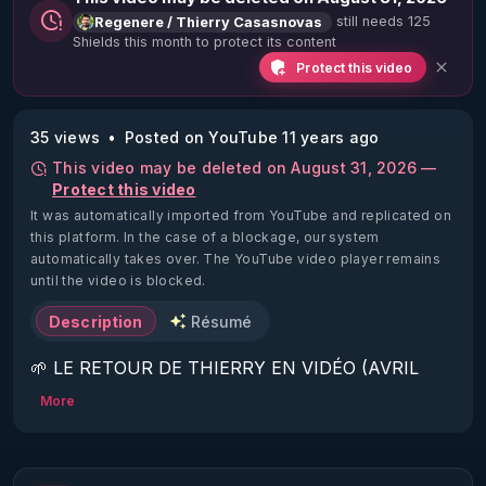
still needs 125
Regenere / Thierry Casasnovas
Shields this month to protect its content
Protect this video
35 views
Posted on YouTube 11 years ago
This video may be deleted on August 31, 2026 —
Protect this video
It was automatically imported from YouTube and replicated on
this platform.
In the case of a blockage, our system
automatically takes over. The YouTube video player remains
until the video is blocked.
Description
Résumé
🌱 LE RETOUR DE THIERRY EN VIDÉO (AVRIL 
2022)!

More
Découvrez la saison 2 des vidéos sur le nouveau 
https://www.rgnr.fr/presentation.html