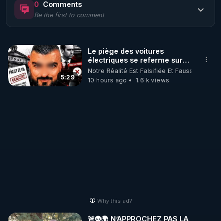
0
Comments
Be the first to comment
🌱 LE MAGAZINE RÉGÉNÈRE 

http://rgnr.li/ymag
Le piège des voitures
électriques se referme sur
🌱 LA BOUTIQUE DU MAGAZINE

les usagers !
Notre Réalité Est Falsifiée Et Fausse
Pour obtenir les anciens numéros que vous avez 
5:29
10 hours ago
1.6 k views
https://boutique.magazine-regenere.fr/
🌱 FIL TELEGRAM

Écoutez les podcasts gratuits de Thierry et les 
https://t.me/rgnr_fr
🌱 FACEBOOK

Why this ad?
http://rgnr.li/facebook
🚨👽🌍 N’APPROCHEZ PAS LA