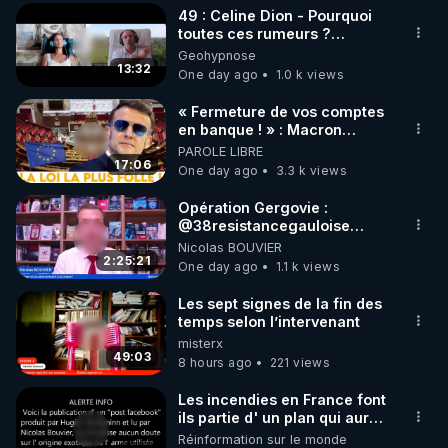
49 : Celine Dion - Pourquoi
▶ 30 jours gratuit sur l’application de méditation et 
toutes ces rumeurs ?
Enquête sous hypnose
Geohypnose
de bien-être ENVOL :

13:32
One day ago
1.0 k views
Rendez-vous sur 
https://www.envol.app/code
 avec 
le code : REGENERE
« Fermeture de vos comptes
en banque ! » : Macron
impose une loi folle !
PAROLE LIBRE
17:06
One day ago
3.3 k views
Opération Gergovie :
‪@38resistancegauloise‬
‪@MarionSigautOfficiel‬
Nicolas BOUVIER
‪@gladysriifard5710‬ Laëtitia
2:25:21
One day ago
1.1 k views
Les sept signes de la fin des
temps selon l’intervenant
misterx
49:03
8 hours ago
221 views
Les incendies en France font
ils partie d' un plan qui aurait
débuté le 11 septembre 2001
Réinformation sur le monde