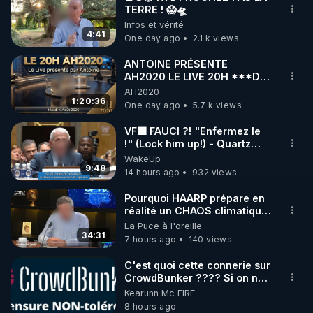
TERRE ! 😱🛸
🌱 INSTAGRAM

Infos et vérité
4:41
One day ago
2.1 k views
https://www.instagram.com/rdlr_thierrycasasnovas/
http://rgnr.li/instagram
ANTOINE PRÉSENTE
AH2020 LE LIVE 20H ***DU
04/08/2026*** 📷LE
AH2020
🌱 LA NEWSLETTER

GRAND RÉVEIL EST EN
1:20:36
One day ago
5.7 k views
Pour ne pas rater l’actualité RGNR (stages, 
MARCHE 📷
VF🟩 FAUCI ?! "Enfermez le
!" (Lock him up!) - Quartz
http://rgnr.li/news
Traduction
WakeUp
9:48
14 hours ago
932 views
🌱 VIDÉOS NON CENSURÉES SUR ODYSEE 

Toutes les vidéos Youtube sont aussi sur la 
Pourquoi HAARP prépare en
réalité un CHAOS climatique,
on répond
La Puce à l'oreille
http://rgnr.li/odysee
34:31
7 hours ago
140 views
🌱 LES STAGES EN PRÉSENTIEL

C'est quoi cette connerie sur
CrowdBunker ???? Si on ne
peut plus publier, c'est un
Kearunn Mc EIRE
http://rgnr.li/stages
peu de la censure. Ne payez
8 hours ago