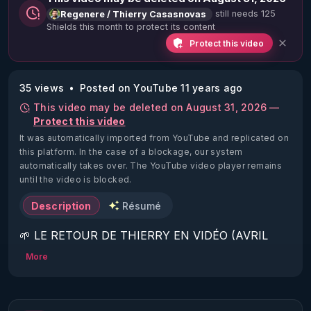
still needs 125
Regenere / Thierry Casasnovas
Shields this month to protect its content
Protect this video
35 views
Posted on YouTube 11 years ago
This video may be deleted on August 31, 2026 —
Protect this video
It was automatically imported from YouTube and replicated on
this platform.
In the case of a blockage, our system
automatically takes over. The YouTube video player remains
until the video is blocked.
Description
Résumé
🌱 LE RETOUR DE THIERRY EN VIDÉO (AVRIL 
2022)!

More
Découvrez la saison 2 des vidéos sur le nouveau 
https://www.rgnr.fr/presentation.html