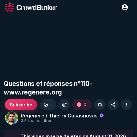
Questions et réponses n°110-
www.regenere.org
Subscribe
0
—
Regenere / Thierry Casasnovas
3.5 k subscribers
This video may be deleted on August 31, 2026