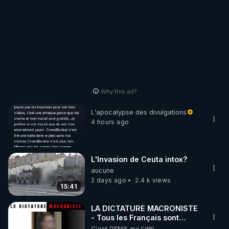
Why this ad?
L'apocalypse des divulgations
4 hours ago
L'Invasion de Ceuta intox?
aucune
2 days ago
2.4 k views
15:41
LA DICTATURE MACRONISTE
- Tous les Français sont
désormais menacés !
C'est DENIS qui l'dit!