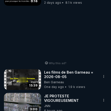
?
9:16
2 days ago
8.1 k views
Why this ad?
Les films de Ben Garneau =
2026-08-05
Ben Garneau
15:39
One day ago
1.9 k views
JE PROTESTE
VIGOUREUSEMENT
JNN
3:00
6 hours ago