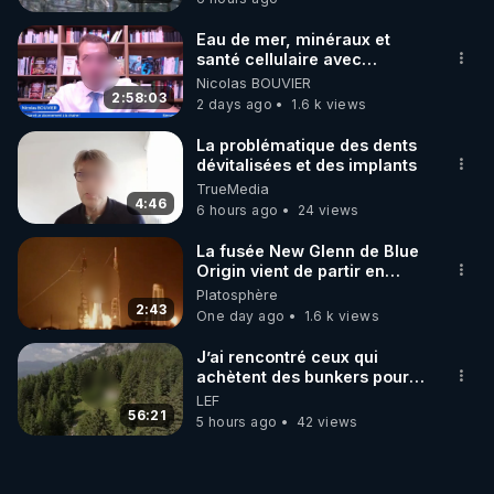
Eau de mer, minéraux et
santé cellulaire avec
Grégoire Cadeau
Nicolas BOUVIER
2:58:03
2 days ago
1.6 k views
La problématique des dents
dévitalisées et des implants
TrueMedia
4:46
6 hours ago
24 views
La fusée New Glenn de Blue
Origin vient de partir en
fumée.
Platosphère
2:43
One day ago
1.6 k views
J’ai rencontré ceux qui
achètent des bunkers pour
survivre à la fin du monde
LEF
56:21
5 hours ago
42 views