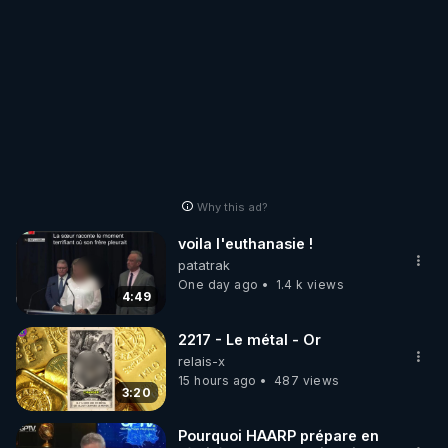
Why this ad?
voila l'euthanasie !
patatrak
One day ago
1.4 k views
4:49
2217 - Le métal - Or
relais-x
15 hours ago
487 views
3:20
Pourquoi HAARP prépare en