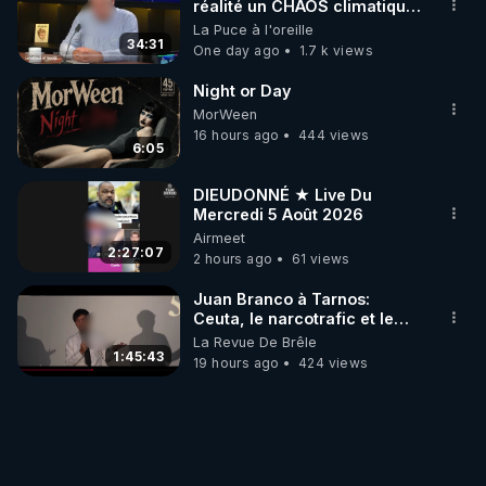
réalité un CHAOS climatique,
on répond
La Puce à l'oreille
34:31
One day ago
1.7 k views
Night or Day
MorWeen
16 hours ago
444 views
6:05
DIEUDONNÉ ★ Live Du
Mercredi 5 Août 2026
Airmeet
2:27:07
2 hours ago
61 views
Juan Branco à Tarnos:
Ceuta, le narcotrafic et le
pouvoir en France
La Revue De Brêle
1:45:43
19 hours ago
424 views