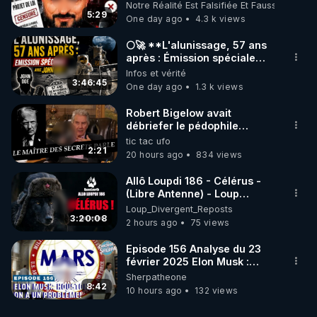
les usagers !
Notre Réalité Est Falsifiée Et Fausse
5:29
One day ago
4.3 k views
🌕🚀 **L'alunissage, 57 ans
après : Émission spéciale
avec John Doe !** 👨 🚀✨
Infos et vérité
3:46:45
One day ago
1.3 k views
Robert Bigelow avait
débriefer le pédophile
génocidaire de donald j
tic tac ufo
trump
2:21
20 hours ago
834 views
Allô Loupdi 186 - Célérus -
(Libre Antenne) - Loup
Divergent 2026.08.06
Loup_Divergent_Reposts
3:20:08
2 hours ago
75 views
Episode 156 Analyse du 23
février 2025 Elon Musk :
Houston , on a un problème !
Sherpatheone
8:42
10 hours ago
132 views