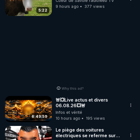
Coeur de Savoie radioweb TV
9 hours ago
377 views
5:22
Why this ad?
🚨💥Live actus et divers
06.08.26💥🚨
Infos et vérité
6:49:59
10 hours ago
195 views
Le piège des voitures
électriques se referme sur