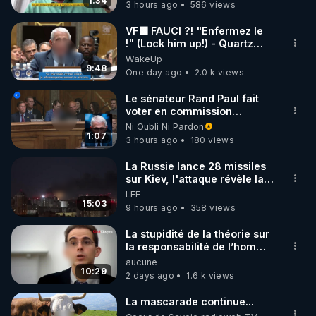
France
1:34
3 hours ago
586 views
code : REGENERE10

VF🟩 FAUCI ?! "Enfermez le
▶ 30 jours gratuit sur l’application de méditation et 
!" (Lock him up!) - Quartz
Traduction
WakeUp
de bien-être ENVOL :

9:48
One day ago
2.0 k views
Rendez-vous sur 
https://www.envol.app/code
 avec 
le code : REGENERE
Le sénateur Rand Paul fait
voter en commission
l'outrage au Congrès contre
Ni Oubli Ni Pardon
Anthony Fauci
1:07
3 hours ago
180 views
La Russie lance 28 missiles
sur Kiev, l'attaque révèle la
faiblesse de Kiev
LEF
15:03
9 hours ago
358 views
La stupidité de la théorie sur
la responsabilité de l’homme
concernant le dioxyde de
aucune
carbone.
10:29
2 days ago
1.6 k views
La mascarade continue...