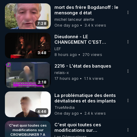
mort des frère Bogdanoff : le
mensonge d état
🌱 INSTAGRAM

michel lanceur alerte
7:28
One day ago
3.4 k views
https://www.instagram.com/rdlr_thierrycasasnovas/
http://rgnr.li/instagram
Dieudonné - LE
CHANGEMENT C'EST
MAINTENANT
LEF
🌱 LA NEWSLETTER

3:48
8 hours ago
270 views
Pour ne pas rater l’actualité RGNR (stages, 
2216 - L'état des banques
http://rgnr.li/news
relais-x
17 hours ago
1.1 k views
2:18
🌱 VIDÉOS NON CENSURÉES SUR ODYSEE 

Toutes les vidéos Youtube sont aussi sur la 
La problématique des dents
dévitalisées et des implants
TrueMedia
http://rgnr.li/odysee
4:46
One day ago
2.4 k views
🌱 LES STAGES EN PRÉSENTIEL

C'est quoi toutes ces
C'est quoi toutes ces
modifications sur
modifications sur
CROWDBUNKER ? A
CROWDBUNKER ? A peine
Les Démuseleurs