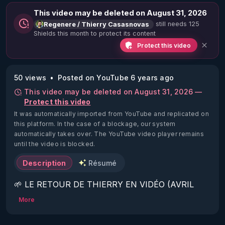
This video may be deleted on August 31, 2026
still needs 125
Regenere / Thierry Casasnovas
Shields this month to protect its content
Protect this video
50 views
Posted on YouTube 6 years ago
This video may be deleted on August 31, 2026 —
Protect this video
It was automatically imported from YouTube and replicated on
this platform.
In the case of a blockage, our system
automatically takes over. The YouTube video player remains
until the video is blocked.
Description
Résumé
🌱 LE RETOUR DE THIERRY EN VIDÉO (AVRIL 
2022)!

More
Découvrez la saison 2 des vidéos sur le nouveau 