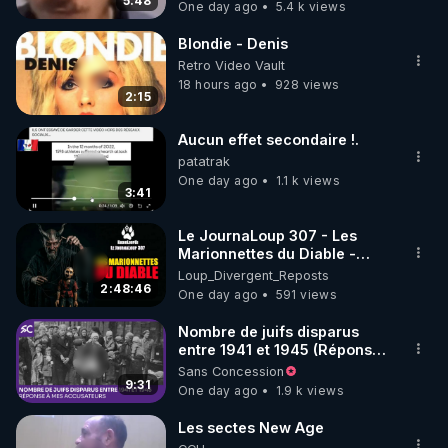
5:48
One day ago
5.4 k views
code : REGENERE10

Blondie - Denis
▶ 30 jours gratuit sur l’application de méditation et 
Retro Video Vault
de bien-être ENVOL :

18 hours ago
928 views
2:15
Rendez-vous sur 
https://www.envol.app/code
 avec 
le code : REGENERE
Aucun effet secondaire !.
patatrak
One day ago
1.1 k views
3:41
Le JournaLoup 307 - Les
Marionnettes du Diable -
Loup Divergent 2026.08.07
Loup_Divergent_Reposts
2:48:46
One day ago
591 views
Nombre de juifs disparus
entre 1941 et 1945 (Réponse
à mes accusateurs)
Sans Concession
9:31
One day ago
1.9 k views
Les sectes New Age