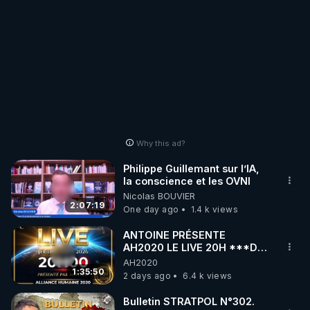
Why this ad?
Philippe Guillemant sur l’IA,
la conscience et les OVNI
Nicolas BOUVIER
2:07:19
One day ago
1.4 k views
ANTOINE PRÉSENTE
AH2020 LE LIVE 20H ***DU
06/08/2026***
AH2020
1:35:50
2 days ago
6.4 k views
Bulletin STRATPOL N°302.