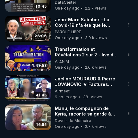
DataCenter
10:45
One day ago
2.2 k views
Jean-Marc Sabatier - La
Covid-19 n'a été que le
début - L'ARNm & l'ARNm-aa
PAROLE LIBRE
jusqu où auront-t-il ?
26:06
One day ago
3.0 k views
Transformation et
Révélations 2 sur 2 - live du
07/08/26
A.D.N.M
1:49:53
One day ago
2.6 k views
Jacline MOURAUD & Pierre
JOVANOVIC ★ Factures
Impayées : Où Est Passé Le
Airmeet
Pognon ?
41:45
9 hours ago
381 views
Manu, le compagnon de
Kyria, raconte sa garde à
vue musclée. PARTAGEZ!
Devoir de Mémoire
16:55
One day ago
2.7 k views