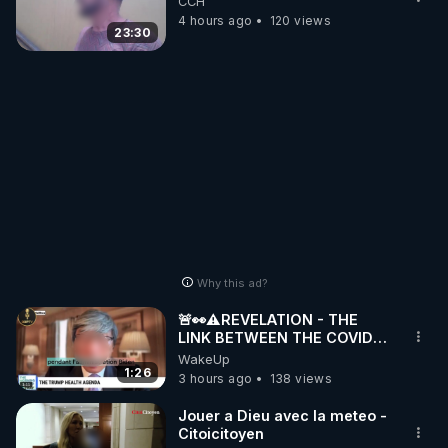
CCH
4 hours ago
120 views
23:30
Why this ad?
🚨👀⚠️REVELATION - THE
LINK BETWEEN THE COVID
VACCINE AND CANCER -LIEN
WakeUp
VACCIN COVID ET CANCER
1:26
3 hours ago
138 views
Jouer a Dieu avec la meteo -
Citoicitoyen