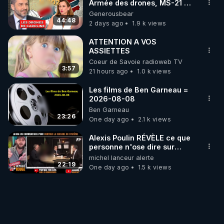
Armée des drones, MS-21 en
série, missiles coréens.
Generousbear
07.08.2026.
44:48
2 days ago
1.9 k views
ATTENTION A VOS
ASSIETTES
Coeur de Savoie radioweb TV
3:57
21 hours ago
1.0 k views
Les films de Ben Garneau =
2026-08-08
Ben Garneau
23:26
One day ago
2.1 k views
Alexis Poulin RÉVÈLE ce que
personne n'ose dire sur
l'Union européenne (C'est
michel lanceur alerte
explosif)
22:19
One day ago
1.5 k views