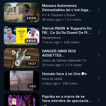
Maisons Autonomes
Démontables (et c'est légal).
🌱 INSTAGRAM

Visite éco village en
Il Y A Toujours L'Espoir
Bretagne
24:09
18 hours ago
1.3 k views
https://www.instagram.com/rdlr_thierrycasasnovas/
http://rgnr.li/instagram
Patrick PASIN ★ Rapports Du
FBI : Ce Qu'Ils Disent De Plus
Grave Sur Hitler
MetaHistoria
🌱 LA NEWSLETTER

48:00
7 hours ago
439 views
Pour ne pas rater l’actualité RGNR (stages, 
DANGER DANS NOS
ASSIETTES...
http://rgnr.li/news
Coeur de Savoie radioweb TV
13:21
22 hours ago
2.7 k views
🌱 VIDÉOS NON CENSURÉES SUR ODYSEE 

Toutes les vidéos Youtube sont aussi sur la 
Humain face à un Gris 👽✨
Infos et vérité
2 days ago
365 views
http://rgnr.li/odysee
1:02
🌱 LES STAGES EN PRÉSENTIEL

Paprika en a marre de se
faire interdire de spectacle.
Elle décide donc de devenir
LEF