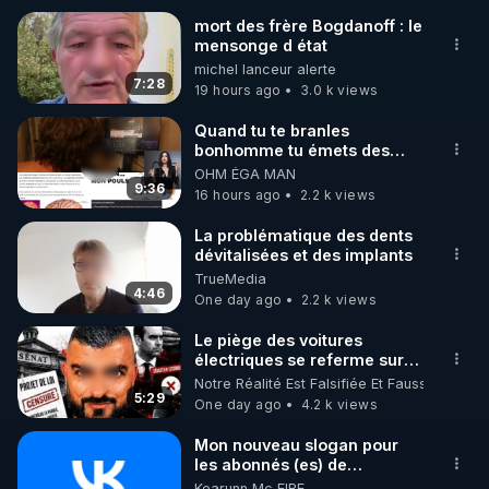
mort des frère Bogdanoff : le
mensonge d état
🌱 INSTAGRAM

michel lanceur alerte
7:28
19 hours ago
3.0 k views
https://www.instagram.com/rdlr_thierrycasasnovas/
http://rgnr.li/instagram
Quand tu te branles
bonhomme tu émets des
ondes ils ont juste omis de
OHM ÉGA MAN
🌱 LA NEWSLETTER

t'expliquer
9:36
16 hours ago
2.2 k views
Pour ne pas rater l’actualité RGNR (stages, 
La problématique des dents
dévitalisées et des implants
http://rgnr.li/news
TrueMedia
4:46
One day ago
2.2 k views
🌱 VIDÉOS NON CENSURÉES SUR ODYSEE 

Toutes les vidéos Youtube sont aussi sur la 
Le piège des voitures
électriques se referme sur
les usagers !
Notre Réalité Est Falsifiée Et Fausse
http://rgnr.li/odysee
5:29
One day ago
4.2 k views
🌱 LES STAGES EN PRÉSENTIEL

Mon nouveau slogan pour
les abonnés (es) de
CrowdBunker : "La gratuité,
Kearunn Mc EIRE