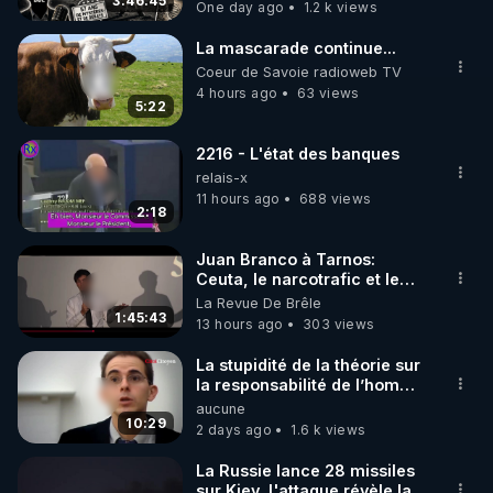
3:46:45
One day ago
1.2 k views
code : REGENERE10

La mascarade continue...
▶ 30 jours gratuit sur l’application de méditation et 
Coeur de Savoie radioweb TV
de bien-être ENVOL :

4 hours ago
63 views
5:22
Rendez-vous sur 
https://www.envol.app/code
 avec 
le code : REGENERE
2216 - L'état des banques
relais-x
11 hours ago
688 views
2:18
Juan Branco à Tarnos:
Ceuta, le narcotrafic et le
pouvoir en France
La Revue De Brêle
1:45:43
13 hours ago
303 views
La stupidité de la théorie sur
la responsabilité de l’homme
concernant le dioxyde de
aucune
carbone.
10:29
2 days ago
1.6 k views
La Russie lance 28 missiles
sur Kiev, l'attaque révèle la