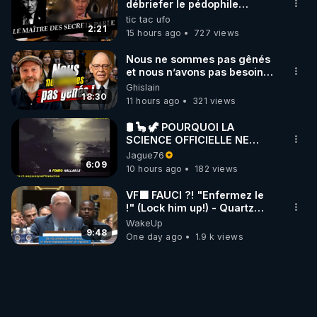
débriefer le pédophile
génocidaire de donald j
tic tac ufo
trump
2:21
15 hours ago
727 views
Nous ne sommes pas gênés
et nous n’avons pas besoin
de nous excuser ! #jw
Ghislain
#jehovah #collegecentral
18:30
11 hours ago
321 views
🛢 🦕 🦖 POURQUOI LA
SCIENCE OFFICIELLE NE
CONNAÎT-ELLE PAS LA VRAIE
Jague76
ORIGINE DU PÉTROLE ?
6:09
10 hours ago
182 views
VF🟩 FAUCI ?! "Enfermez le
!" (Lock him up!) - Quartz
Traduction
WakeUp
9:48
One day ago
1.9 k views