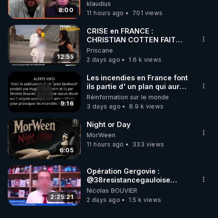
»
klaudius
8:00
11 hours ago
701 views
CRISE en FRANCE :
CHRISTIAN COTTEN FAIT
une étrange découverte
Priscane
12:55
2 days ago
1.6 k views
Les incendies en France font
ils partie d' un plan qui aurait
débuté le 11 septembre 2001
Réinformation sur le monde
?
9:16
3 days ago
8.9 k views
Night or Day
MorWeen
11 hours ago
333 views
6:05
Opération Gergovie :
‪@38resistancegauloise‬
‪@MarionSigautOfficiel‬
Nicolas BOUVIER
‪@gladysriifard5710‬ Laëtitia
2:25:21
2 days ago
1.5 k views