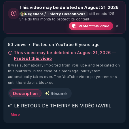
This video may be deleted on August 31, 2026
still needs 125
Regenere / Thierry Casasnovas
Shields this month to protect its content
Protect this video
50 views
Posted on YouTube 6 years ago
This video may be deleted on August 31, 2026 —
Protect this video
It was automatically imported from YouTube and replicated on
this platform.
In the case of a blockage, our system
automatically takes over. The YouTube video player remains
until the video is blocked.
Description
Résumé
🌱 LE RETOUR DE THIERRY EN VIDÉO (AVRIL 
2022)!

More
Découvrez la saison 2 des vidéos sur le nouveau 