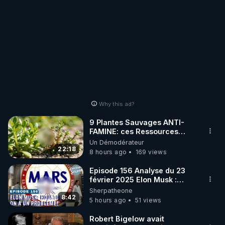
Why this ad?
9 Plantes Sauvages ANTI-
FAMINE: ces Ressources
NUTRITIVES&MéDICINALES"gratuite
Un Démodérateur
JARDIN&des Haies
22:18
8 hours ago
169 views
Episode 156 Analyse du 23
février 2025 Elon Musk :
Houston , on a un problème !
Sherpatheone
8:42
5 hours ago
51 views
Robert Bigelow avait