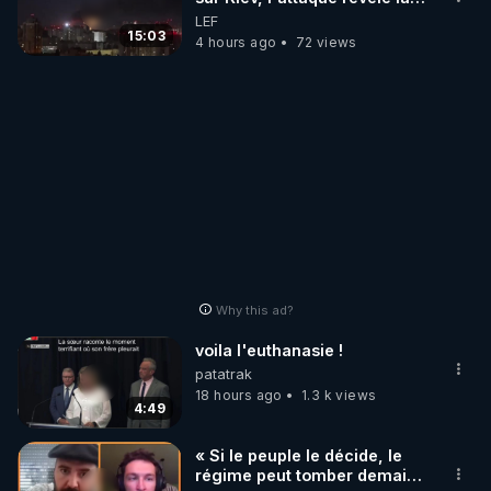
faiblesse de Kiev
LEF
15:03
4 hours ago
72 views
Why this ad?
voila l'euthanasie !
patatrak
18 hours ago
1.3 k views
4:49
« Si le peuple le décide, le
régime peut tomber demain !