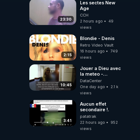
Les sectes New
Age
CCH
23:30
2 hours ago
49
views
Blondie - Denis
Retro Video Vault
16 hours ago
749
2:15
views
Jouer a Dieu avec
la meteo -
Citoicitoyen
DataCenter
10:45
One day ago
2.1 k
views
Aucun effet
secondaire !.
patatrak
3:41
22 hours ago
952
views