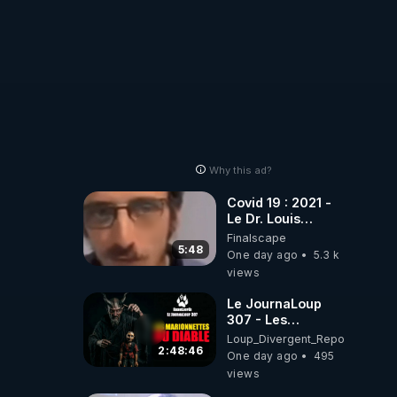
Why this ad?
Covid 19 : 2021 -
Le Dr. Louis
Fouché renverse
Finalscape
le plateau de
5:48
One day ago
5.3 k
CNews !
views
Le JournaLoup
307 - Les
Marionnettes du
Loup_Divergent_Reposts
Diable - Loup
2:48:46
One day ago
495
Divergent
views
2026.08.07