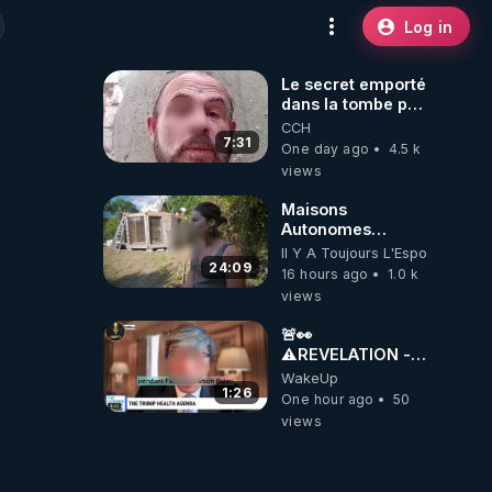
Log in
Le secret emporté
dans la tombe par
le Commandant
CCH
Cousteau le 25
7:31
One day ago
4.5 k
juin 1997
views
Maisons
Autonomes
Démontables (et
Il Y A Toujours L'Espoir
c'est légal). Visite
24:09
16 hours ago
1.0 k
éco village en
views
Bretagne
🚨👀
⚠️REVELATION -
THE LINK
WakeUp
BETWEEN THE
1:26
One hour ago
50
COVID VACCINE
views
AND CANCER -
LIEN VACCIN
COVID ET