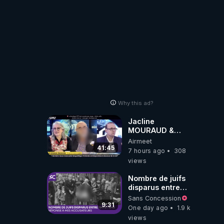
Why this ad?
Jacline
MOURAUD &
Pierre
Airmeet
JOVANOVIC ★
41:45
7 hours ago
308
Factures
views
Impayées : Où Est
Passé Le Pognon
Nombre de juifs
?
disparus entre
1941 et 1945
Sans Concession
(Réponse à mes
9:31
One day ago
1.9 k
accusateurs)
views