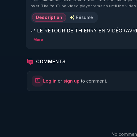
over. The YouTube video player remains until the video
Description
Résumé
🌱 LE RETOUR DE THIERRY EN VIDÉO (AVRIL
More
https://www.rgnr.fr/presentation.html
🌱 LE MAGAZINE RÉGÉNÈRE 

COMMENTS
http://rgnr.li/ymag
Log in
or
sign up
to comment.
🌱 LA BOUTIQUE DU MAGAZINE

https://boutique.magazine-regenere.fr/
🌱 FIL TELEGRAM

https://t.me/rgnr_fr
No comments