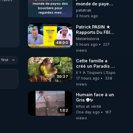
monde de payez
monde de payez des
boucliers pour
des boucliers
patatrak
regardez mes
pour regardez
3 hours ago
publications (gratuites)
mes publications
quand ils le désire juste
(gratuites) quand
pour protégé les
Patrick PASIN ★
ils le désire juste
escrocs qui utilise
Rapports Du FBI :
CrowdBunker comme
pour protégé les
Ce Qu'Ils Disent
MetaHistoria
stockage de fichiers
escrocs qui utilise
De Plus Grave Sur
48:00
personnel. j'estime que
5 hours ago
227
CrowdBunker
Hitler
les visiteurs qui voie
views
comme stockage
nos réalisations et qui
de fichiers
décide de les regardé
first
Cette famille a
quand il le désire n'ont
personnel.
créé un Paradis !
pas a payez pour des
j'estime que les
profiteurs connus !
Permaculture &
Il Y A Toujours L'Espoir
visiteurs qui voie
Autonomie
30:27
nos réalisations et
17 hours ago
338
qui décide de les
views
regardé quand il
le désire n'ont
Humain face à un
pas a payez pour
Gris 👽✨
des profiteurs
Infos et vérité
connus !
1:02
One day ago
167
views