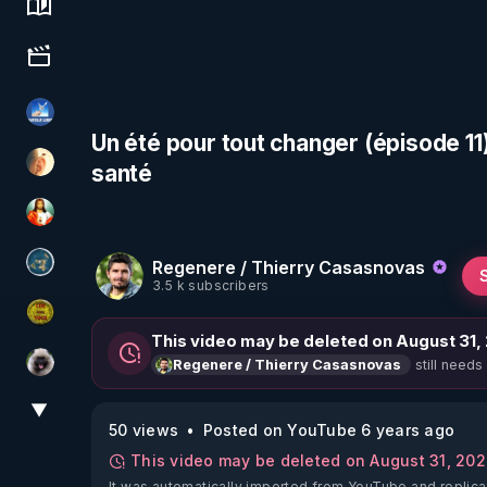
Science, history & spirituality
Culture, media & entertainment
PAROLE LIBRE
Un été pour tout changer (épisode 11) 
santé
La Puce à l'oreille
L'autre son de cloche
Regenere / Thierry Casasnovas
Réinformation sur le monde
3.5 k subscribers
CDS pour TOUS
This video may be deleted on August 31,
still needs
Regenere / Thierry Casasnovas
Priscane
▼
View More
50 views
Posted on YouTube 6 years ago
This video may be deleted on August 31, 20
It was automatically imported from YouTube and replica