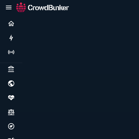
Current
Rushes
Live
Politics & institutions
World & geopolitics
Health, food & wellbeing
Society, justice & freedoms
Economy, environment & technology