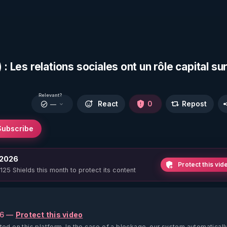
: Les relations sociales ont un rôle capital sur
Relevant?
React
0
Repost
—
Subscribe
 2026
Protect this vid
 125 Shields this month to protect its content
26 —
Protect this video
ted on this platform.
In the case of a blockage, our system automaticall