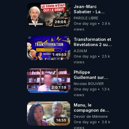
Jean-Marc
Sabatier - La
Covid-19 n'a été
PAROLE LIBRE
que le début -
26:06
One day ago
2.9 k
L'ARNm &
views
l'ARNm-aa jusqu
où auront-t-il ?
Transformation et
Révélations 2 sur
2 - live du
A.D.N.M
07/08/26
1:49:53
One day ago
2.5 k
views
Philippe
Guillemant sur
l’IA, la conscience
Nicolas BOUVIER
et les OVNI
2:07:19
One day ago
1.3 k
views
Manu, le
compagnon de
Kyria, raconte sa
Devoir de Mémoire
garde à vue
16:55
One day ago
2.6 k
musclée.
views