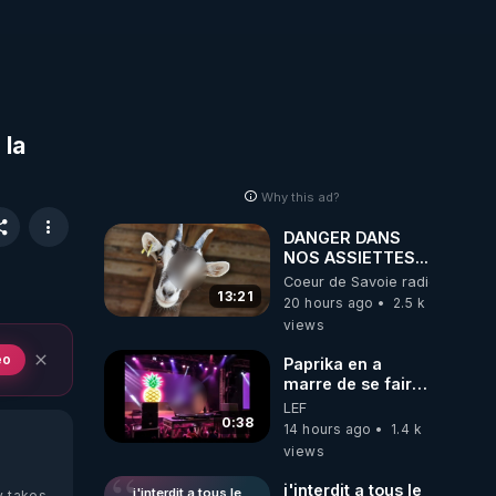
CANCER
 la
Why this ad?
DANGER DANS
NOS ASSIETTES...
Coeur de Savoie radioweb TV
13:21
20 hours ago
2.5 k
views
eo
Paprika en a
marre de se faire
interdire de
LEF
spectacle. Elle
0:38
14 hours ago
1.4 k
décide donc de
views
devenir DJ !
j'interdit a tous le
j'interdit a tous le
y takes