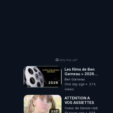
PARTAGEZ!
Why this ad?
Les films de Ben
Garneau = 2026-
08-08
Ben Garneau
23:26
One day ago
2.1 k
views
ATTENTION A
VOS ASSIETTES
Coeur de Savoie radioweb TV
3:57
19 hours ago
938