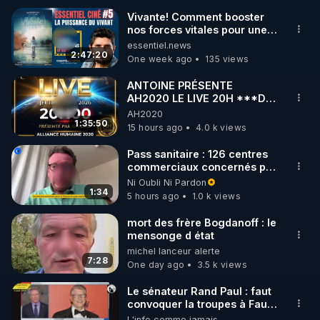
Vivante! Comment booster
nos forces vitales pour une
🌱 INSTAGRAM

santé optimale? Avec
essentiel.news
Thierry Casasnovas
2:47:20
One week ago
135 views
https://www.instagram.com/rdlr_thierrycasasnovas/
http://rgnr.li/instagram
ANTOINE PRÉSENTE
AH2020 LE LIVE 20H ***DU
06/08/2026***
AH2020
🌱 LA NEWSLETTER

1:35:50
15 hours ago
4.0 k views
Pour ne pas rater l’actualité RGNR (stages, 
Pass sanitaire : 126 centres
commerciaux concernés par
http://rgnr.li/news
l'obligation dans toute la
Ni Oubli Ni Pardon
France
1:34
5 hours ago
1.0 k views
🌱 VIDÉOS NON CENSURÉES SUR ODYSEE 

Toutes les vidéos Youtube sont aussi sur la 
mort des frère Bogdanoff : le
mensonge d état
michel lanceur alerte
http://rgnr.li/odysee
7:28
One day ago
3.5 k views
🌱 LES STAGES EN PRÉSENTIEL

Le sénateur Rand Paul : faut
convoquer la troupes à Fauci
puis Bille gates, famille
L'info comme jamais