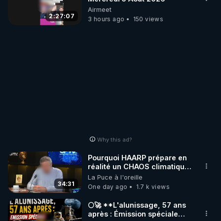
Airmeet
2:27:07
3 hours ago
150 views
Why this ad?
Pourquoi HAARP prépare en
réalité un CHAOS climatique,
on répond
La Puce à l'oreille
34:31
One day ago
1.7 k views
🌕🚀 **L'alunissage, 57 ans
après : Émission spéciale