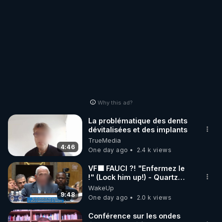
Why this ad?
La problématique des dents
dévitalisées et des implants
TrueMedia
4:46
One day ago
2.4 k views
VF🟩 FAUCI ?! "Enfermez le
!" (Lock him up!) - Quartz
Traduction
WakeUp
9:48
One day ago
2.0 k views
Conférence sur les ondes