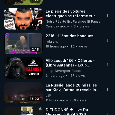
5:22
code : REGENERE10

Le piège des voitures
▶ 30 jours gratuit sur l’application de méditation et 
électriques se referme sur
les usagers !
Notre Réalité Est Falsifiée Et Fausse
de bien-être ENVOL :

5:29
One day ago
4.3 k views
Rendez-vous sur 
https://www.envol.app/code
 avec 
le code : REGENERE
2216 - L'état des banques
relais-x
18 hours ago
1.2 k views
2:18
Allô Loupdi 186 - Célérus -
(Libre Antenne) - Loup
Divergent 2026.08.06
Loup_Divergent_Reposts
3:20:08
3 hours ago
157 views
La Russie lance 28 missiles
sur Kiev, l'attaque révèle la
faiblesse de Kiev
LEF
15:03
11 hours ago
456 views
DIEUDONNÉ ★ Live Du
Mercredi 5 Août 2026