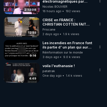
électromagnétiques par
Grégoire Caustru et Bart de
Nicolas BOUVIER
Wever !
2:13:08
16 hours ago
192 views
CRISE en FRANCE :
CHRISTIAN COTTEN FAIT
une étrange découverte
Priscane
12:55
2 days ago
1.9 k views
Les incendies en France font
ils partie d' un plan qui aurait
débuté le 11 septembre 2001
Réinformation sur le monde
?
9:16
3 days ago
9.0 k views
voila l'euthanasie !
patatrak
One day ago
1.4 k views
4:49