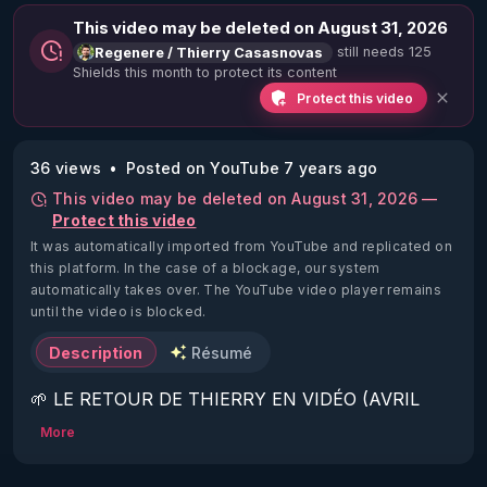
This video may be deleted on August 31, 2026
still needs 125
Regenere / Thierry Casasnovas
Shields this month to protect its content
Protect this video
36 views
Posted on YouTube 7 years ago
This video may be deleted on August 31, 2026 —
Protect this video
It was automatically imported from YouTube and replicated on
this platform.
In the case of a blockage, our system
automatically takes over. The YouTube video player remains
until the video is blocked.
Description
Résumé
🌱 LE RETOUR DE THIERRY EN VIDÉO (AVRIL 
2022)!

More
Découvrez la saison 2 des vidéos sur le nouveau 