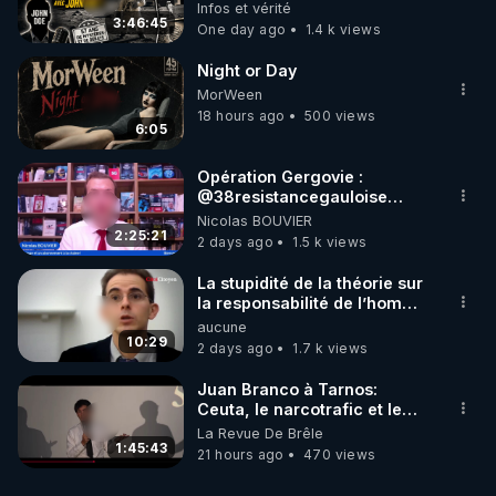
avec John Doe !** 👨 🚀✨
Infos et vérité
3:46:45
One day ago
1.4 k views
Night or Day
MorWeen
18 hours ago
500 views
6:05
Opération Gergovie :
‪@38resistancegauloise‬
‪@MarionSigautOfficiel‬
Nicolas BOUVIER
‪@gladysriifard5710‬ Laëtitia
2:25:21
2 days ago
1.5 k views
La stupidité de la théorie sur
la responsabilité de l’homme
concernant le dioxyde de
aucune
carbone.
10:29
2 days ago
1.7 k views
Juan Branco à Tarnos:
Ceuta, le narcotrafic et le
pouvoir en France
La Revue De Brêle
1:45:43
21 hours ago
470 views