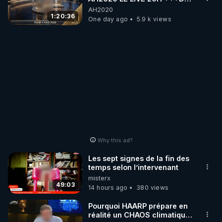
04/08/2026*** 📷LE
AH2020
GRAND RÉVEIL EST EN
1:20:36
One day ago
5.9 k views
MARCHE 📷
Why this ad?
Les sept signes de la fin des
temps selon l’intervenant
misterx
49:03
14 hours ago
380 views
Pourquoi HAARP prépare en
réalité un CHAOS climatique,