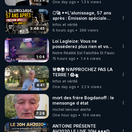
carbone.
10:29
One day ago
1.3 k views
code : REGENERE10

🌕🚀 **L'alunissage, 57 ans
▶ 30 jours gratuit sur l’application de méditation et 
après : Émission spéciale
avec John Doe !** 👨 🚀✨
Infos et vérité
de bien-être ENVOL :

3:46:45
6 hours ago
266 views
Rendez-vous sur 
https://www.envol.app/code
 avec 
le code : REGENERE
Loi Lagleize: Vous ne
posséderez plus rien et vous
serez heureux !
Notre Réalité Est Falsifiée Et Fausse
1:04
15 hours ago
1.4 k views
🚨👽🌍 N’APPROCHEZ PAS LA
TERRE ! 😱🛸
Infos et vérité
4:41
One day ago
2.2 k views
mort des frère Bogdanoff : le
mensonge d état
michel lanceur alerte
7:28
One hour ago
104 views
ANTOINE PRÉSENTE
AH2020 LE LIVE 20H ***DU