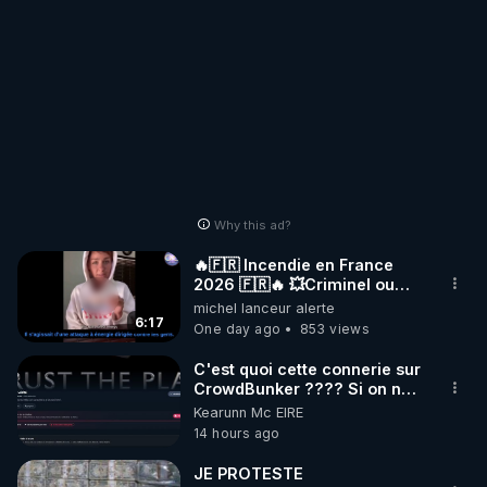
Why this ad?
🔥🇫🇷 Incendie en France
2026 🇫🇷🔥 💥Criminel ou
coincidence naturelle?💥
michel lanceur alerte
@NostraDamoucho
6:17
One day ago
853 views
C'est quoi cette connerie sur
CrowdBunker ???? Si on ne
peut plus publier, c'est un
Kearunn Mc EIRE
peu de la censure. Ne payez
14 hours ago
pas les boucliers pour voir
mes vidéos, c'est une
JE PROTESTE
arnaque parce que ma