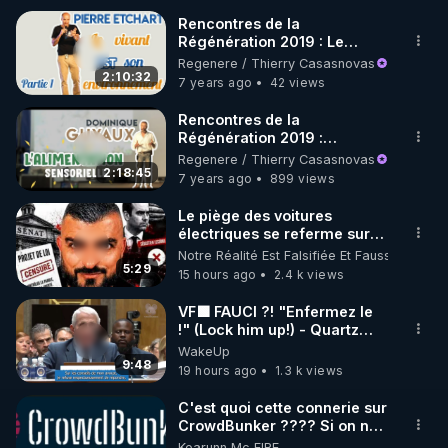
Rencontres de la
Régénération 2019 : Le
🌱 INSTAGRAM

vivant EST son
Regenere / Thierry Casasnovas
environnement avec Pierre
2:10:32
7 years ago
42 views
https://www.instagram.com/rdlr_thierrycasasnovas/
Etchart (partie 1)
http://rgnr.li/instagram
Rencontres de la
Régénération 2019 :
L'alimentation sensorielle
Regenere / Thierry Casasnovas
🌱 LA NEWSLETTER

avec Dominique Guyaux
2:18:45
7 years ago
899 views
Pour ne pas rater l’actualité RGNR (stages, 
Le piège des voitures
électriques se referme sur
http://rgnr.li/news
les usagers !
Notre Réalité Est Falsifiée Et Fausse
5:29
15 hours ago
2.4 k views
🌱 VIDÉOS NON CENSURÉES SUR ODYSEE 

Toutes les vidéos Youtube sont aussi sur la 
VF🟩 FAUCI ?! "Enfermez le
!" (Lock him up!) - Quartz
Traduction
WakeUp
http://rgnr.li/odysee
9:48
19 hours ago
1.3 k views
🌱 LES STAGES EN PRÉSENTIEL

C'est quoi cette connerie sur
CrowdBunker ???? Si on ne
peut plus publier, c'est un
Kearunn Mc EIRE