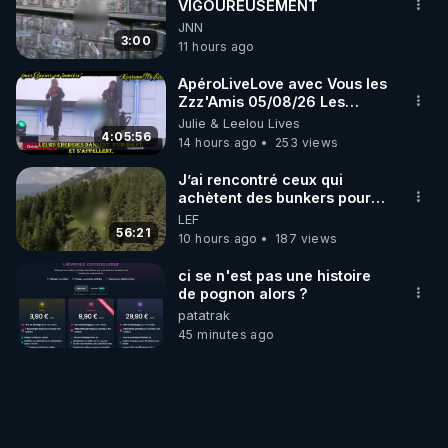
VIGOUREUSEMENT
chaine et mon travail sont
JNN
gratuits. Je préfère la voir
3:00
11 hours ago
mourir que de voir mes
abonnés(es) payer.
ApéroLiveLove avec Vous les
CrowdBunker s'est tiré une
Zzz'Amis 05/08/26 Les
balle dans le pied sans nos
Zzz'Infos Bonheur de Leelou
Julie & Leelou Lives
chaines CrowdBunker n'est
4:05:56
plus rien. Migrez vers les
14 hours ago
253 views
autres sites comme "VK, X,
Odysee, et Tik-Tok", je vous
J’ai rencontré ceux qui
mettrai les liens en
achètent des bunkers pour
commentaires. Bisous la
survivre à la fin du monde
LEF
famille.
56:21
10 hours ago
187 views
ci se n'est pas une histoire
de pognon alors ?
patatrak
45 minutes ago