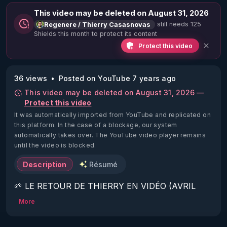
This video may be deleted on August 31, 2026
still needs 125
Regenere / Thierry Casasnovas
Shields this month to protect its content
Protect this video
36 views
Posted on YouTube 7 years ago
This video may be deleted on August 31, 2026 —
Protect this video
It was automatically imported from YouTube and replicated on
this platform.
In the case of a blockage, our system
automatically takes over. The YouTube video player remains
until the video is blocked.
Description
Résumé
🌱 LE RETOUR DE THIERRY EN VIDÉO (AVRIL 
2022)!

More
Découvrez la saison 2 des vidéos sur le nouveau 