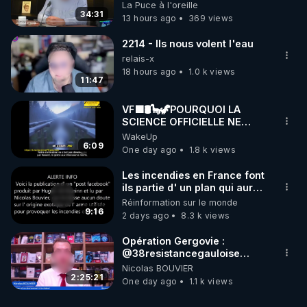
on répond
La Puce à l'oreille
34:31
13 hours ago
369 views
2214 - Ils nous volent l'eau
relais-x
18 hours ago
1.0 k views
11:47
VF🟩🛢🦕🦖POURQUOI LA
SCIENCE OFFICIELLE NE
CONNAÎT-ELLE PAS LA VRAIE
WakeUp
ORIGINE DU PÉTROL -
6:09
One day ago
1.8 k views
Jocelyne Tr
Les incendies en France font
ils partie d' un plan qui aurait
débuté le 11 septembre 2001
Réinformation sur le monde
?
9:16
2 days ago
8.3 k views
Opération Gergovie :
‪@38resistancegauloise‬
‪@MarionSigautOfficiel‬
Nicolas BOUVIER
‪@gladysriifard5710‬ Laëtitia
2:25:21
One day ago
1.1 k views