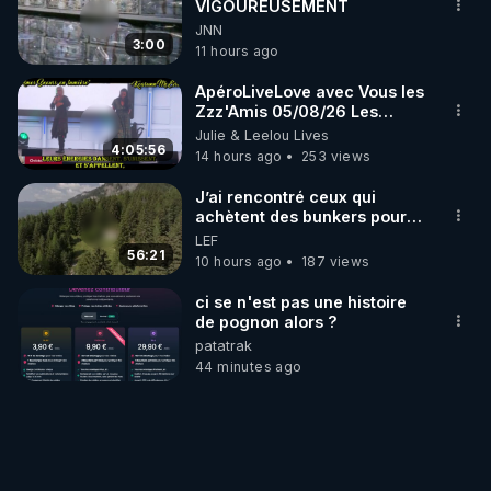
VIGOUREUSEMENT
chaine et mon travail sont
JNN
gratuits. Je préfère la voir
3:00
11 hours ago
mourir que de voir mes
abonnés(es) payer.
ApéroLiveLove avec Vous les
CrowdBunker s'est tiré une
Zzz'Amis 05/08/26 Les
balle dans le pied sans nos
Zzz'Infos Bonheur de Leelou
Julie & Leelou Lives
chaines CrowdBunker n'est
4:05:56
plus rien. Migrez vers les
14 hours ago
253 views
autres sites comme "VK, X,
Odysee, et Tik-Tok", je vous
J’ai rencontré ceux qui
mettrai les liens en
achètent des bunkers pour
commentaires. Bisous la
survivre à la fin du monde
LEF
famille.
56:21
10 hours ago
187 views
ci se n'est pas une histoire
de pognon alors ?
patatrak
44 minutes ago