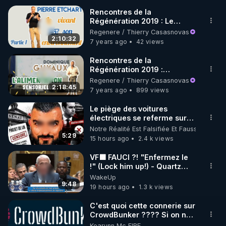
Rencontres de la
Régénération 2019 : Le
🌱 INSTAGRAM

vivant EST son
Regenere / Thierry Casasnovas
environnement avec Pierre
2:10:32
7 years ago
42 views
https://www.instagram.com/rdlr_thierrycasasnovas/
Etchart (partie 1)
http://rgnr.li/instagram
Rencontres de la
Régénération 2019 :
L'alimentation sensorielle
Regenere / Thierry Casasnovas
🌱 LA NEWSLETTER

avec Dominique Guyaux
2:18:45
7 years ago
899 views
Pour ne pas rater l’actualité RGNR (stages, 
Le piège des voitures
électriques se referme sur
http://rgnr.li/news
les usagers !
Notre Réalité Est Falsifiée Et Fausse
5:29
15 hours ago
2.4 k views
🌱 VIDÉOS NON CENSURÉES SUR ODYSEE 

Toutes les vidéos Youtube sont aussi sur la 
VF🟩 FAUCI ?! "Enfermez le
!" (Lock him up!) - Quartz
Traduction
WakeUp
http://rgnr.li/odysee
9:48
19 hours ago
1.3 k views
🌱 LES STAGES EN PRÉSENTIEL

C'est quoi cette connerie sur
CrowdBunker ???? Si on ne
peut plus publier, c'est un
Kearunn Mc EIRE