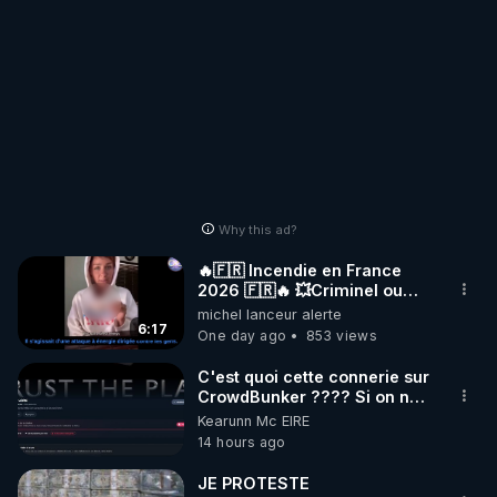
Why this ad?
🔥🇫🇷 Incendie en France
2026 🇫🇷🔥 💥Criminel ou
coincidence naturelle?💥
michel lanceur alerte
@NostraDamoucho
6:17
One day ago
853 views
C'est quoi cette connerie sur
CrowdBunker ???? Si on ne
peut plus publier, c'est un
Kearunn Mc EIRE
peu de la censure. Ne payez
14 hours ago
pas les boucliers pour voir
mes vidéos, c'est une
JE PROTESTE
arnaque parce que ma