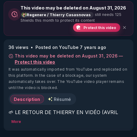
This video may be deleted on August 31, 2026
still needs 125
Regenere / Thierry Casasnovas
Shields this month to protect its content
Protect this video
36 views
Posted on YouTube 7 years ago
This video may be deleted on August 31, 2026 —
Protect this video
It was automatically imported from YouTube and replicated on
this platform.
In the case of a blockage, our system
automatically takes over. The YouTube video player remains
until the video is blocked.
Description
Résumé
🌱 LE RETOUR DE THIERRY EN VIDÉO (AVRIL 
2022)!

More
Découvrez la saison 2 des vidéos sur le nouveau 