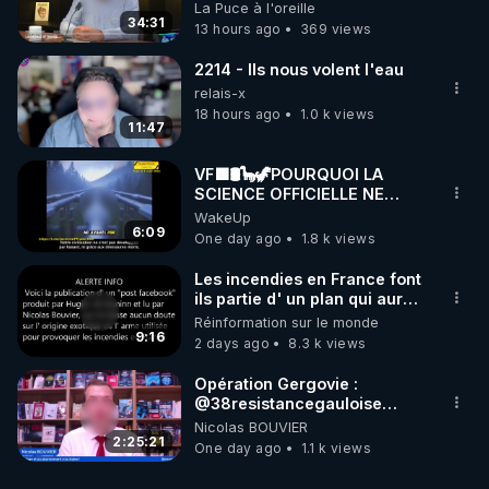
on répond
La Puce à l'oreille
34:31
13 hours ago
369 views
2214 - Ils nous volent l'eau
relais-x
18 hours ago
1.0 k views
11:47
VF🟩🛢🦕🦖POURQUOI LA
SCIENCE OFFICIELLE NE
CONNAÎT-ELLE PAS LA VRAIE
WakeUp
ORIGINE DU PÉTROL -
6:09
One day ago
1.8 k views
Jocelyne Tr
Les incendies en France font
ils partie d' un plan qui aurait
débuté le 11 septembre 2001
Réinformation sur le monde
?
9:16
2 days ago
8.3 k views
Opération Gergovie :
‪@38resistancegauloise‬
‪@MarionSigautOfficiel‬
Nicolas BOUVIER
‪@gladysriifard5710‬ Laëtitia
2:25:21
One day ago
1.1 k views