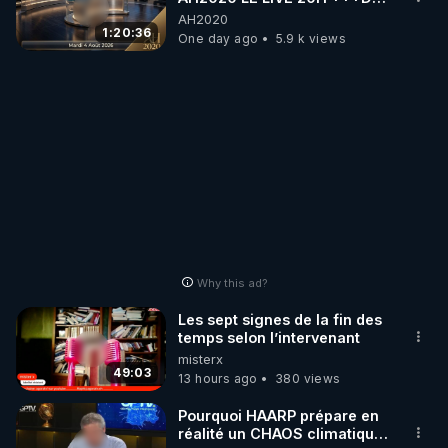
04/08/2026*** 📷LE
AH2020
GRAND RÉVEIL EST EN
1:20:36
One day ago
5.9 k views
MARCHE 📷
Why this ad?
Les sept signes de la fin des
temps selon l’intervenant
misterx
49:03
13 hours ago
380 views
Pourquoi HAARP prépare en
réalité un CHAOS climatique,