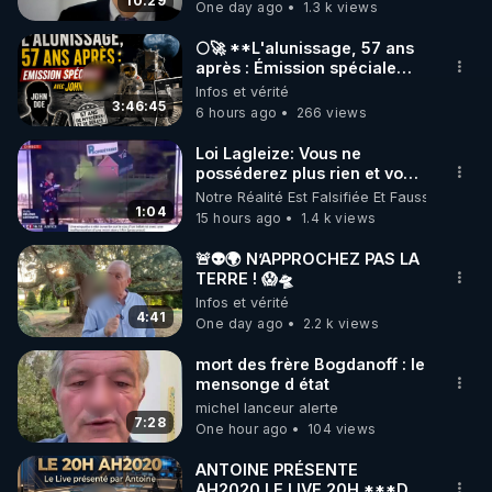
carbone.
10:29
One day ago
1.3 k views
code : REGENERE10

🌕🚀 **L'alunissage, 57 ans
▶ 30 jours gratuit sur l’application de méditation et 
après : Émission spéciale
avec John Doe !** 👨 🚀✨
Infos et vérité
de bien-être ENVOL :

3:46:45
6 hours ago
266 views
Rendez-vous sur 
https://www.envol.app/code
 avec 
le code : REGENERE
Loi Lagleize: Vous ne
posséderez plus rien et vous
serez heureux !
Notre Réalité Est Falsifiée Et Fausse
1:04
15 hours ago
1.4 k views
🚨👽🌍 N’APPROCHEZ PAS LA
TERRE ! 😱🛸
Infos et vérité
4:41
One day ago
2.2 k views
mort des frère Bogdanoff : le
mensonge d état
michel lanceur alerte
7:28
One hour ago
104 views
ANTOINE PRÉSENTE
AH2020 LE LIVE 20H ***DU