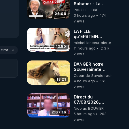
ukrainienne
Sabatier - La
Covid-19 n'a été
PAROLE LIBRE
que le début -
26:06
3 hours ago
174
L'ARN messager
views
jusqu où ira-t-il ?
LA FILLE
qu'EPSTEIN
VOULAIT CACHER
michel lanceur alerte
13:50
11 hours ago
2.3 k
first
views
DANGER notre
Souveraineté
Alimentaire est
Coeur de Savoie radioweb TV
attaqué...
13:21
4 hours ago
161
views
Direct du
07/08/2026,
présenté par
Nicolas BOUVIER
Nicolas BOUVIER
2:07:16
5 hours ago
203
views