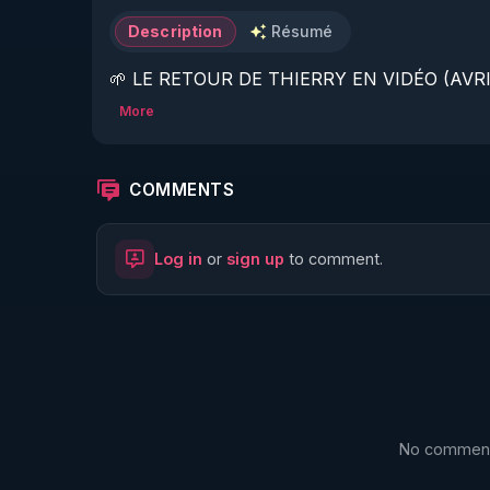
Description
Résumé
🌱 LE RETOUR DE THIERRY EN VIDÉO (AVRIL
More
https://www.rgnr.fr/presentation.html
🌱 LE MAGAZINE RÉGÉNÈRE 

COMMENTS
http://rgnr.li/ymag
Log in
or
sign up
to comment.
🌱 LA BOUTIQUE DU MAGAZINE

https://boutique.magazine-regenere.fr/
🌱 FIL TELEGRAM

https://t.me/rgnr_fr
No comments