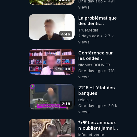
One day ago
491
NUTRITIVES&MéDICINALES
views
JARDIN&des
Haies
La problématique
des dents
dévitalisées et
TrueMedia
des implants
4:46
2 days ago
2.7 k
views
Conférence sur
les ondes
électromagnétiques
Nicolas BOUVIER
par Grégoire
2:13:08
One day ago
718
Caustru et Bart de
views
Wever !
2216 - L'état des
banques
relais-x
2:18
One day ago
2.0 k
views
🐾💖 Les animaux
n'oublient jamais
ceux qu'ils
Infos et vérité