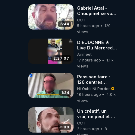
Gabriel Attal -
Choupinet se voit
en haut de
CCH
l'affiche
6:44
5 hours ago
129
views
DIEUDONNÉ ★
Live Du Mercredi
5 Août 2026
Airmeet
2:27:07
17 hours ago
1.1 k
views
Pass sanitaire :
126 centres
commerciaux
Ni Oubli Ni Pardon
concernés par
1:34
18 hours ago
4.0 k
l'obligation dans
views
toute la France
Un créatif, un
vrai, ne peut et ne
doit pas faire
CCH
appel à
5:09
2 hours ago
8
l'intelligence
views