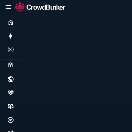
Current
Rushes
Live
Politics & institutions
World & geopolitics
Health, food & wellbeing
Society, justice & freedoms
Economy, environment & technology