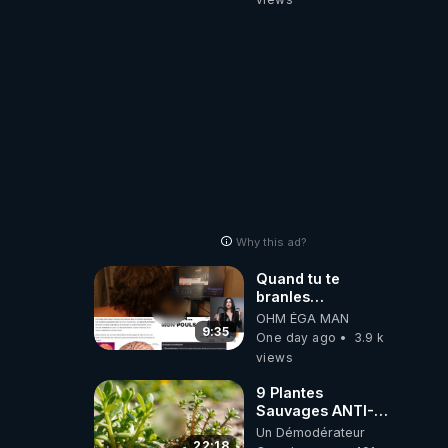
artificielle
Why this ad?
Quand tu te
branles
bonhomme tu
OHM ÉGA MAN
émets des ondes
9:35
One day ago
3.9 k
ils ont juste omis
views
de t'expliquer
9 Plantes
Sauvages ANTI-
FAMINE: ces
Un Démodérateur
Ressources
22:18