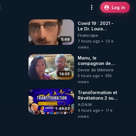
Log in
Covid 19 : 2021 -
Le Dr. Louis
Fouché renverse
Finalscape
le plateau de
5:48
7 hours ago
1.5 k
CNews !
views
Manu, le
compagnon de
Kyria, raconte sa
Devoir de Mémoire
garde à vue
16:55
5 hours ago
555
musclée.
views
PARTAGEZ!
Transformation et
Révélations 2 sur
2 - live du
A.D.N.M
07/08/26
1:49:53
4 hours ago
1.1 k
views