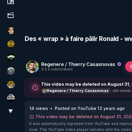
Science, history & spirituality
Culture, media & entertainment
DataCenter
Des « wrap » à faire pâlir Ronald -
CDS pour TOUS
DMSO pour TOUS
Regenere / Thierry Casasnovas
3.5 k subscribers
Nicolas BOUVIER
This video may be deleted on August 31,
Textes Sacrés & Maîtres Spirituels
still needs
Regenere / Thierry Casasnovas
HYM.MEDIA
14 views
Posted on YouTube 12 years ago
▼
View More
This video may be deleted on August 31, 20
It was automatically imported from YouTube and replica
over. The YouTube video player remains until the video