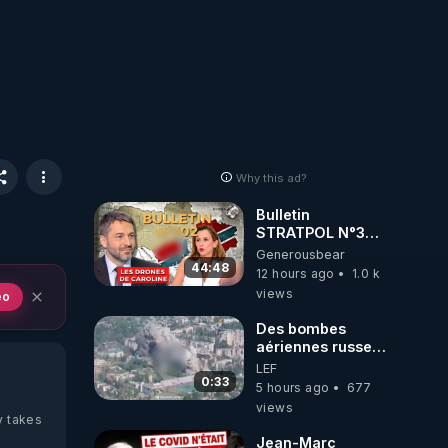
Why this ad?
Bulletin
STRATPOL N°302.
Armée des
Generousbear
drones, MS-21 en
44:48
12 hours ago
1.0 k
série, missiles
views
eo
coréens.
07.08.2026.
Des bombes
aériennes russes
anéantissent les
LEF
centres de
0:33
5 hours ago
677
contrôle de
views
drones de 3
y takes
brigades
Jean-Marc