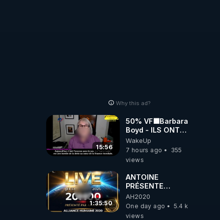
Why this ad?
50% VF🟩Barbara
Boyd - ILS ONT
MENTI SUR TOUT
WakeUp
-Jocelyne
15:56
7 hours ago
355
Traduction
views
ANTOINE
PRÉSENTE
AH2020 LE LIVE
AH2020
20H ***DU
1:35:50
One day ago
5.4 k
06/08/2026***
views