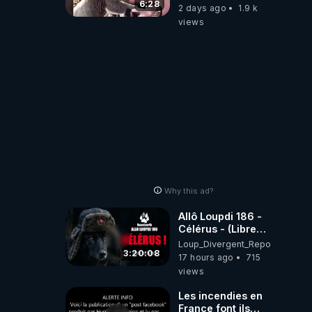
aiment… 🥹❤️
6:28
2 days ago
1.9 k
views
Why this ad?
Allô Loupdi 186 -
Célérus - (Libre
Antenne) - Loup
Loup_Divergent_Reposts
Divergent
3:20:08
17 hours ago
715
2026.08.06
views
Les incendies en
France font ils