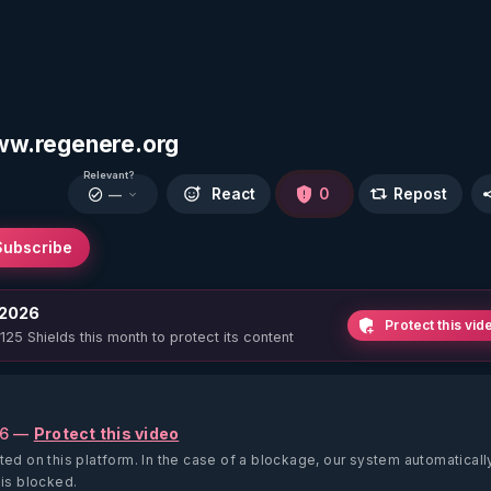
 www.regenere.org
Relevant?
React
0
Repost
—
Subscribe
 2026
Protect this vid
 125 Shields this month to protect its content
26 —
Protect this video
ted on this platform.
In the case of a blockage, our system automaticall
 is blocked.