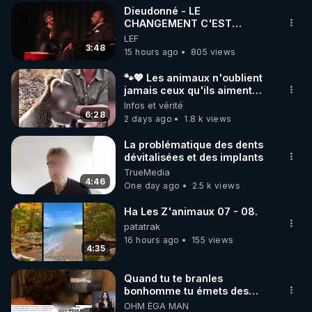
Dieudonné - LE
▶ 30 jours gratuit sur l’application de méditation et 
CHANGEMENT C'EST
MAINTENANT
LEF
de bien-être ENVOL :

3:48
15 hours ago
805 views
Rendez-vous sur 
https://www.envol.app/code
 avec 
le code : REGENERE
🐾💖 Les animaux n'oublient
jamais ceux qu'ils aiment…
🥹❤️
Infos et vérité
6:28
2 days ago
1.8 k views
La problématique des dents
dévitalisées et des implants
TrueMedia
4:46
One day ago
2.5 k views
Ha Les Z'animaux 07 - 08.
patatrak
16 hours ago
155 views
4:35
Quand tu te branles
bonhomme tu émets des
ondes ils ont juste omis de
OHM ÉGA MAN