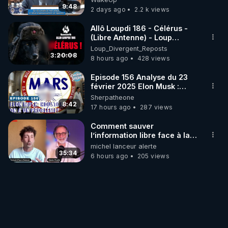
9:48
2 days ago
2.2 k views
Allô Loupdi 186 - Célérus -
(Libre Antenne) - Loup
Divergent 2026.08.06
Loup_Divergent_Reposts
3:20:08
8 hours ago
428 views
Episode 156 Analyse du 23
février 2025 Elon Musk :
Houston , on a un problème !
Sherpatheone
8:42
17 hours ago
287 views
Comment sauver
l’information libre face à la
censure ? Interview avec
michel lanceur alerte
Alexis Poulin
35:34
6 hours ago
205 views