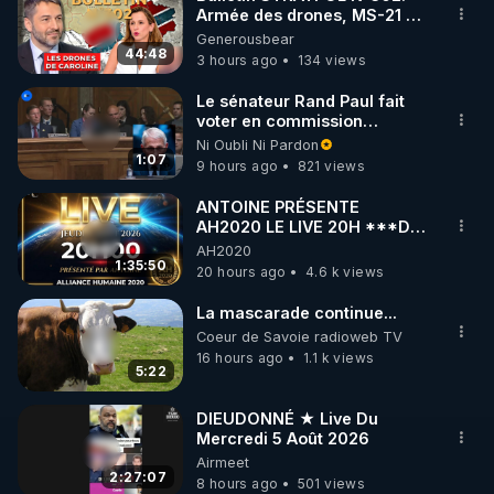
Armée des drones, MS-21 en
🌱 INSTAGRAM

série, missiles coréens.
Generousbear
07.08.2026.
44:48
3 hours ago
134 views
https://www.instagram.com/rdlr_thierrycasasnovas/
http://rgnr.li/instagram
Le sénateur Rand Paul fait
voter en commission
l'outrage au Congrès contre
Ni Oubli Ni Pardon
🌱 LA NEWSLETTER

Anthony Fauci
1:07
9 hours ago
821 views
Pour ne pas rater l’actualité RGNR (stages, 
ANTOINE PRÉSENTE
AH2020 LE LIVE 20H ***DU
http://rgnr.li/news
06/08/2026***
AH2020
1:35:50
20 hours ago
4.6 k views
🌱 VIDÉOS NON CENSURÉES SUR ODYSEE 

Toutes les vidéos Youtube sont aussi sur la 
La mascarade continue...
Coeur de Savoie radioweb TV
16 hours ago
1.1 k views
http://rgnr.li/odysee
5:22
🌱 LES STAGES EN PRÉSENTIEL

DIEUDONNÉ ★ Live Du
Mercredi 5 Août 2026
Airmeet
http://rgnr.li/stages
2:27:07
8 hours ago
501 views