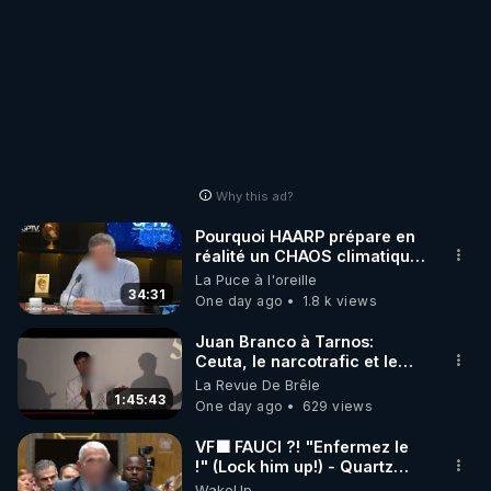
Why this ad?
Pourquoi HAARP prépare en
réalité un CHAOS climatique,
on répond
La Puce à l'oreille
34:31
One day ago
1.8 k views
Juan Branco à Tarnos:
Ceuta, le narcotrafic et le
pouvoir en France
La Revue De Brêle
1:45:43
One day ago
629 views
VF🟩 FAUCI ?! "Enfermez le
!" (Lock him up!) - Quartz
Traduction
WakeUp