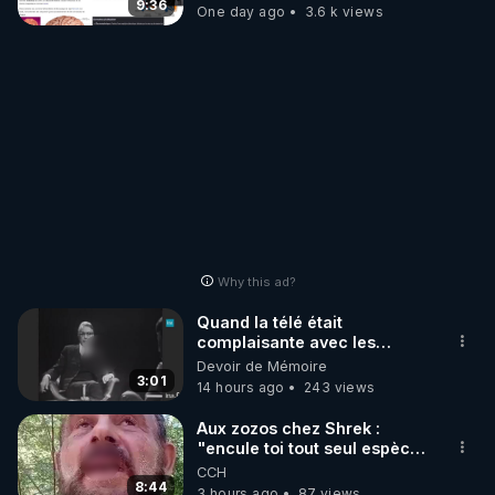
t'expliquer
9:36
One day ago
3.6 k views
Why this ad?
Quand la télé était
complaisante avec les
pédophiles
Devoir de Mémoire
3:01
14 hours ago
243 views
Aux zozos chez Shrek :
"encule toi tout seul espèce
de mal polish"
CCH
8:44
3 hours ago
87 views