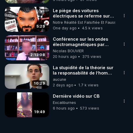
Le piège des voitures
électriques se referme sur
les usagers !
Notre Réalité Est Falsifiée Et Fausse
5:29
One day ago
4.5 k views
Conférence sur les ondes
électromagnétiques par
Grégoire Caustru et Bart de
Nicolas BOUVIER
Wever !
2:13:08
20 hours ago
375 views
La stupidité de la théorie sur
la responsabilité de l’homme
concernant le dioxyde de
aucune
carbone.
10:29
2 days ago
1.7 k views
Dernière vidéo sur CB
Excaliburnes
6 hours ago
573 views
19:49