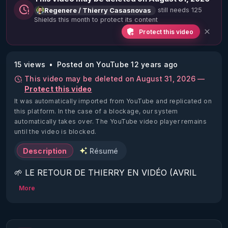
still needs 125
Regenere / Thierry Casasnovas
Shields this month to protect its content
Protect this video
15 views
Posted on YouTube 12 years ago
This video may be deleted on August 31, 2026 —
Protect this video
It was automatically imported from YouTube and replicated on
this platform.
In the case of a blockage, our system
automatically takes over. The YouTube video player remains
until the video is blocked.
Description
Résumé
🌱 LE RETOUR DE THIERRY EN VIDÉO (AVRIL 
2022)!

More
Découvrez la saison 2 des vidéos sur le nouveau 
https://www.rgnr.fr/presentation.html