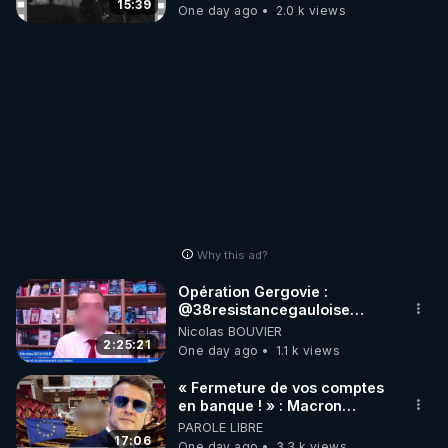
15:39
One day ago
2.0 k views
Why this ad?
Opération Gergovie :
‪@38resistancegauloise‬
‪@MarionSigautOfficiel‬
Nicolas BOUVIER
‪@gladysriifard5710‬ Laëtitia
2:25:21
One day ago
1.1 k views
« Fermeture de vos comptes
en banque ! » : Macron
impose une loi folle !
PAROLE LIBRE
17:06
One day ago
3.3 k views