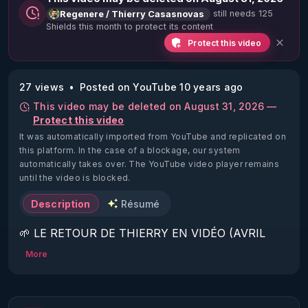
still needs 125
Regenere / Thierry Casasnovas
Shields this month to protect its content
Protect this video
27 views
Posted on YouTube 10 years ago
This video may be deleted on August 31, 2026 —
Protect this video
It was automatically imported from YouTube and replicated on
this platform.
In the case of a blockage, our system
automatically takes over. The YouTube video player remains
until the video is blocked.
Description
Résumé
🌱 LE RETOUR DE THIERRY EN VIDÉO (AVRIL 
2022)!

More
Découvrez la saison 2 des vidéos sur le nouveau 
https://www.rgnr.fr/presentation.html