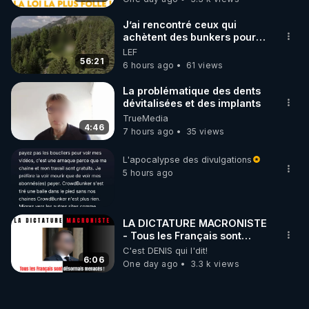
J’ai rencontré ceux qui
achètent des bunkers pour
survivre à la fin du monde
LEF
56:21
6 hours ago
61 views
La problématique des dents
dévitalisées et des implants
TrueMedia
4:46
7 hours ago
35 views
L'apocalypse des divulgations
5 hours ago
LA DICTATURE MACRONISTE
- Tous les Français sont
désormais menacés !
C'est DENIS qui l'dit!
6:06
One day ago
3.3 k views