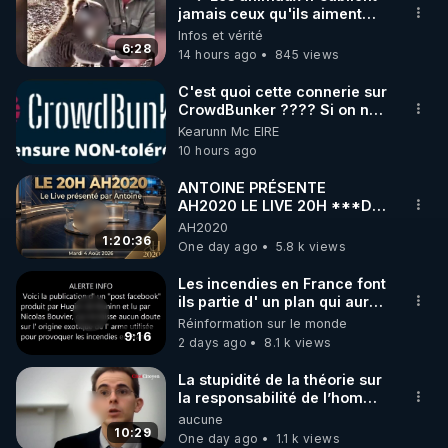
jamais ceux qu'ils aiment…
🌱 INSTAGRAM

🥹❤️
Infos et vérité
6:28
14 hours ago
845 views
https://www.instagram.com/rdlr_thierrycasasnovas/
http://rgnr.li/instagram
C'est quoi cette connerie sur
CrowdBunker ???? Si on ne
peut plus publier, c'est un
Kearunn Mc EIRE
🌱 LA NEWSLETTER

peu de la censure. Ne payez
10 hours ago
Pour ne pas rater l’actualité RGNR (stages, 
pas les boucliers pour voir
mes vidéos, c'est une
ANTOINE PRÉSENTE
arnaque parce que ma
AH2020 LE LIVE 20H ***DU
http://rgnr.li/news
chaine et mon travail sont
04/08/2026*** 📷LE
AH2020
gratuits. Je préfère la voir
GRAND RÉVEIL EST EN
1:20:36
One day ago
5.8 k views
mourir que de voir mes
🌱 VIDÉOS NON CENSURÉES SUR ODYSEE 

MARCHE 📷
abonnés(es) payer.
Toutes les vidéos Youtube sont aussi sur la 
Les incendies en France font
CrowdBunker s'est tiré une
ils partie d' un plan qui aurait
balle dans le pied sans nos
débuté le 11 septembre 2001
Réinformation sur le monde
chaines CrowdBunker n'est
http://rgnr.li/odysee
?
9:16
plus rien. Migrez vers les
2 days ago
8.1 k views
autres sites comme "VK, X,
🌱 LES STAGES EN PRÉSENTIEL

Odysee, et Tik-Tok", je vous
La stupidité de la théorie sur
mettrai les liens en
la responsabilité de l’homme
commentaires. Bisous la
concernant le dioxyde de
aucune
http://rgnr.li/stages
famille.
carbone.
10:29
One day ago
1.1 k views