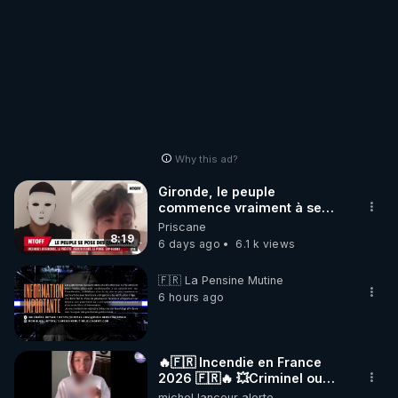
Why this ad?
Gironde, le peuple
commence vraiment à se
poser des questions !
Priscane
Qu'est-ce qu'il nous cache...
8:19
6 days ago
6.1 k views
🇫🇷 La Pensine Mutine
6 hours ago
🔥🇫🇷 Incendie en France
2026 🇫🇷🔥 💥Criminel ou
coincidence naturelle?💥
michel lanceur alerte