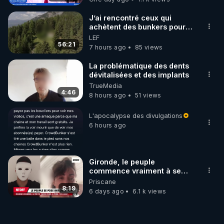
J’ai rencontré ceux qui
achètent des bunkers pour
survivre à la fin du monde
LEF
56:21
7 hours ago
85 views
La problématique des dents
dévitalisées et des implants
TrueMedia
4:46
8 hours ago
51 views
L'apocalypse des divulgations
6 hours ago
Gironde, le peuple
commence vraiment à se
poser des questions !
Priscane
Qu'est-ce qu'il nous cache...
8:19
6 days ago
6.1 k views