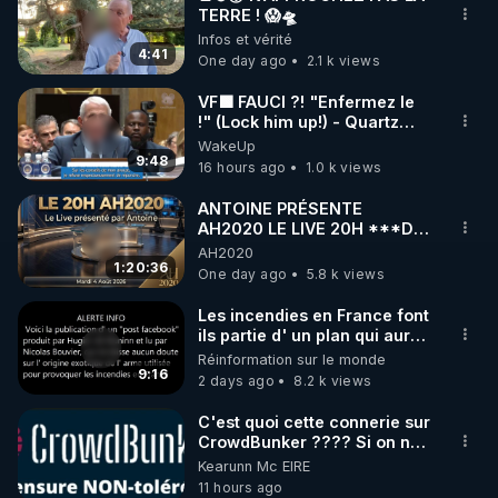
TERRE ! 😱🛸
🌱 INSTAGRAM

Infos et vérité
4:41
One day ago
2.1 k views
https://www.instagram.com/rdlr_thierrycasasnovas/
http://rgnr.li/instagram
VF🟩 FAUCI ?! "Enfermez le
!" (Lock him up!) - Quartz
Traduction
WakeUp
🌱 LA NEWSLETTER

9:48
16 hours ago
1.0 k views
Pour ne pas rater l’actualité RGNR (stages, 
ANTOINE PRÉSENTE
AH2020 LE LIVE 20H ***DU
http://rgnr.li/news
04/08/2026*** 📷LE
AH2020
GRAND RÉVEIL EST EN
1:20:36
One day ago
5.8 k views
🌱 VIDÉOS NON CENSURÉES SUR ODYSEE 

MARCHE 📷
Toutes les vidéos Youtube sont aussi sur la 
Les incendies en France font
ils partie d' un plan qui aurait
débuté le 11 septembre 2001
Réinformation sur le monde
http://rgnr.li/odysee
?
9:16
2 days ago
8.2 k views
🌱 LES STAGES EN PRÉSENTIEL

C'est quoi cette connerie sur
CrowdBunker ???? Si on ne
peut plus publier, c'est un
Kearunn Mc EIRE
http://rgnr.li/stages
peu de la censure. Ne payez
11 hours ago