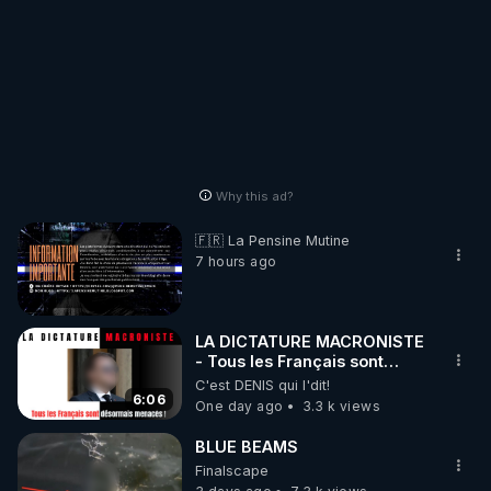
Why this ad?
🇫🇷 La Pensine Mutine
7 hours ago
LA DICTATURE MACRONISTE
- Tous les Français sont
désormais menacés !
C'est DENIS qui l'dit!
6:06
One day ago
3.3 k views
BLUE BEAMS
Finalscape