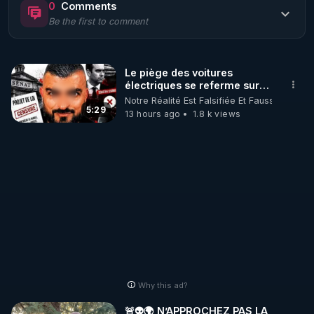
0
Comments
Be the first to comment
🌱 LE MAGAZINE RÉGÉNÈRE 

http://rgnr.li/ymag
Le piège des voitures
électriques se referme sur
🌱 LA BOUTIQUE DU MAGAZINE

les usagers !
Notre Réalité Est Falsifiée Et Fausse
Pour obtenir les anciens numéros que vous avez 
5:29
13 hours ago
1.8 k views
https://boutique.magazine-regenere.fr/
🌱 FIL TELEGRAM

Écoutez les podcasts gratuits de Thierry et les 
https://t.me/rgnr_fr
🌱 FACEBOOK

Why this ad?
http://rgnr.li/facebook
🚨👽🌍 N’APPROCHEZ PAS LA