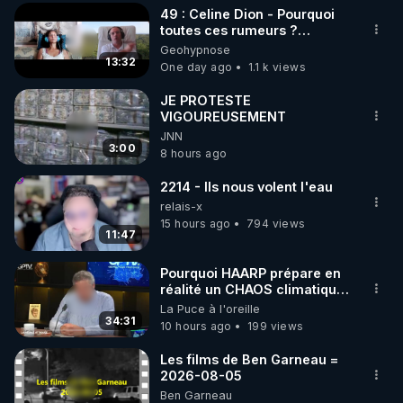
49 : Celine Dion - Pourquoi
▶ 30 jours gratuit sur l’application de méditation et 
toutes ces rumeurs ?
Enquête sous hypnose
Geohypnose
de bien-être ENVOL :

13:32
One day ago
1.1 k views
Rendez-vous sur 
https://www.envol.app/code
 avec 
le code : REGENERE
JE PROTESTE
VIGOUREUSEMENT
JNN
3:00
8 hours ago
2214 - Ils nous volent l'eau
relais-x
15 hours ago
794 views
11:47
Pourquoi HAARP prépare en
réalité un CHAOS climatique,
on répond
La Puce à l'oreille
34:31
10 hours ago
199 views
Les films de Ben Garneau =
2026-08-05
Ben Garneau