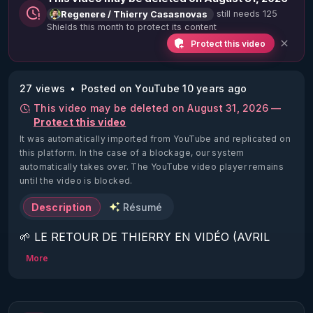
still needs 125
Regenere / Thierry Casasnovas
Shields this month to protect its content
Protect this video
27 views
Posted on YouTube 10 years ago
This video may be deleted on August 31, 2026 —
Protect this video
It was automatically imported from YouTube and replicated on
this platform.
In the case of a blockage, our system
automatically takes over. The YouTube video player remains
until the video is blocked.
Description
Résumé
🌱 LE RETOUR DE THIERRY EN VIDÉO (AVRIL 
2022)!

More
Découvrez la saison 2 des vidéos sur le nouveau 
https://www.rgnr.fr/presentation.html