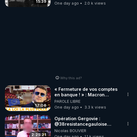
15:39
One day ago
2.0 k views
Why this ad?
« Fermeture de vos comptes
en banque ! » : Macron
impose une loi folle !
PAROLE LIBRE
17:06
One day ago
3.3 k views
Opération Gergovie :
‪@38resistancegauloise‬
‪@MarionSigautOfficiel‬
Nicolas BOUVIER
‪@gladysriifard5710‬ Laëtitia
2:25:21
One day ago
1.1 k views