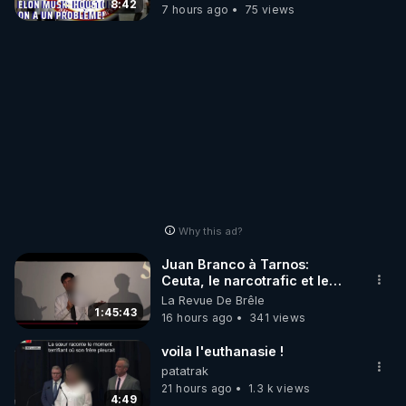
8:42
7 hours ago
75 views
Why this ad?
Juan Branco à Tarnos:
Ceuta, le narcotrafic et le
pouvoir en France
La Revue De Brêle
1:45:43
16 hours ago
341 views
voila l'euthanasie !
patatrak
21 hours ago
1.3 k views
4:49