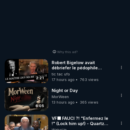
Why this ad?
Robert Bigelow avait
débriefer le pédophile
génocidaire de donald j
tic tac ufo
trump
2:21
17 hours ago
763 views
Night or Day
MorWeen
13 hours ago
365 views
6:05
VF🟩 FAUCI ?! "Enfermez le
!" (Lock him up!) - Quartz
Traduction
WakeUp