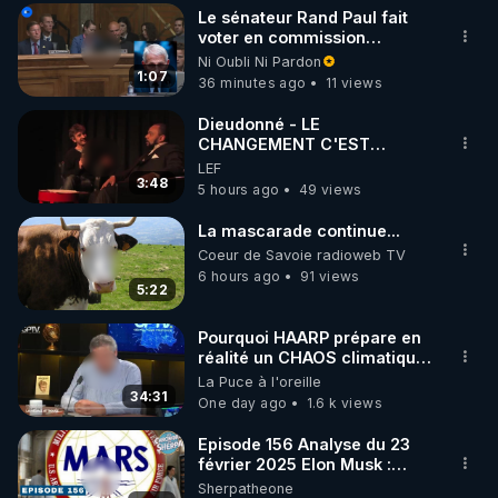
Le sénateur Rand Paul fait
▶ 30 jours gratuit sur l’application de méditation et 
voter en commission
l'outrage au Congrès contre
Ni Oubli Ni Pardon
de bien-être ENVOL :

Anthony Fauci
1:07
36 minutes ago
11 views
Rendez-vous sur 
https://www.envol.app/code
 avec 
le code : REGENERE
Dieudonné - LE
CHANGEMENT C'EST
MAINTENANT
LEF
3:48
5 hours ago
49 views
La mascarade continue...
Coeur de Savoie radioweb TV
6 hours ago
91 views
5:22
Pourquoi HAARP prépare en
réalité un CHAOS climatique,
on répond
La Puce à l'oreille
34:31
One day ago
1.6 k views
Episode 156 Analyse du 23
février 2025 Elon Musk :
Houston , on a un problème !
Sherpatheone