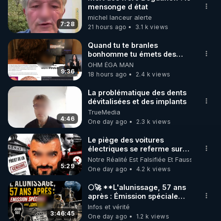
mensonge d état
🌱 INSTAGRAM

michel lanceur alerte
7:28
21 hours ago
3.1 k views
https://www.instagram.com/rdlr_thierrycasasnovas/
http://rgnr.li/instagram
Quand tu te branles
bonhomme tu émets des
ondes ils ont juste omis de
OHM ÉGA MAN
🌱 LA NEWSLETTER

t'expliquer
9:36
18 hours ago
2.4 k views
Pour ne pas rater l’actualité RGNR (stages, 
La problématique des dents
dévitalisées et des implants
http://rgnr.li/news
TrueMedia
4:46
One day ago
2.3 k views
🌱 VIDÉOS NON CENSURÉES SUR ODYSEE 

Toutes les vidéos Youtube sont aussi sur la 
Le piège des voitures
électriques se referme sur
les usagers !
Notre Réalité Est Falsifiée Et Fausse
http://rgnr.li/odysee
5:29
One day ago
4.2 k views
🌱 LES STAGES EN PRÉSENTIEL

🌕🚀 **L'alunissage, 57 ans
après : Émission spéciale
avec John Doe !** 👨 🚀✨
Infos et vérité
http://rgnr.li/stages
3:46:45
One day ago
1.2 k views