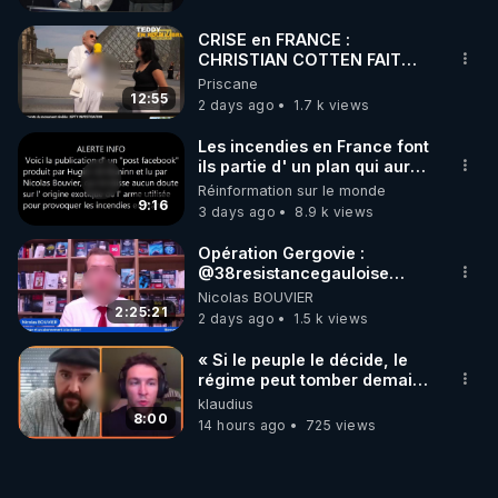
CRISE en FRANCE :
CHRISTIAN COTTEN FAIT
une étrange découverte
Priscane
12:55
2 days ago
1.7 k views
Les incendies en France font
ils partie d' un plan qui aurait
débuté le 11 septembre 2001
Réinformation sur le monde
?
9:16
3 days ago
8.9 k views
Opération Gergovie :
‪@38resistancegauloise‬
‪@MarionSigautOfficiel‬
Nicolas BOUVIER
‪@gladysriifard5710‬ Laëtitia
2:25:21
2 days ago
1.5 k views
« Si le peuple le décide, le
régime peut tomber demain !
»
klaudius
8:00
14 hours ago
725 views