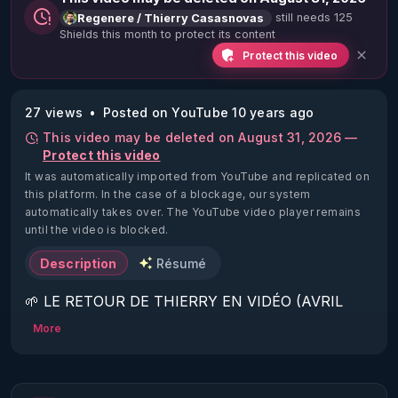
still needs 125
Regenere / Thierry Casasnovas
Shields this month to protect its content
Protect this video
27 views
Posted on YouTube 10 years ago
This video may be deleted on August 31, 2026 —
Protect this video
It was automatically imported from YouTube and replicated on
this platform.
In the case of a blockage, our system
automatically takes over. The YouTube video player remains
until the video is blocked.
Description
Résumé
🌱 LE RETOUR DE THIERRY EN VIDÉO (AVRIL 
2022)!

More
Découvrez la saison 2 des vidéos sur le nouveau 
https://www.rgnr.fr/presentation.html