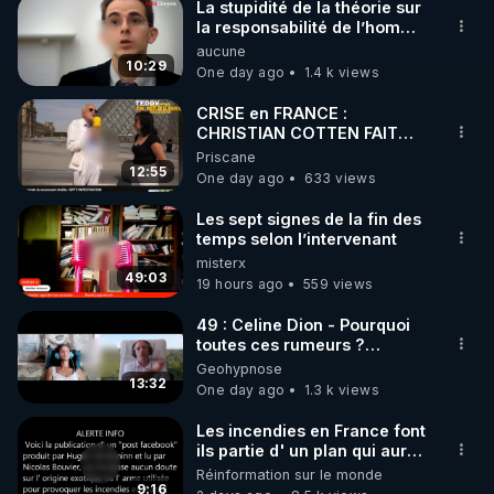
La stupidité de la théorie sur
▶ 30 jours gratuit sur l’application de méditation et 
la responsabilité de l’homme
concernant le dioxyde de
aucune
de bien-être ENVOL :

carbone.
10:29
One day ago
1.4 k views
Rendez-vous sur 
https://www.envol.app/code
 avec 
le code : REGENERE
CRISE en FRANCE :
CHRISTIAN COTTEN FAIT
une étrange découverte
Priscane
12:55
One day ago
633 views
Les sept signes de la fin des
temps selon l’intervenant
misterx
49:03
19 hours ago
559 views
49 : Celine Dion - Pourquoi
toutes ces rumeurs ?
Enquête sous hypnose
Geohypnose
13:32
One day ago
1.3 k views
Les incendies en France font
ils partie d' un plan qui aurait
débuté le 11 septembre 2001
Réinformation sur le monde
?
9:16