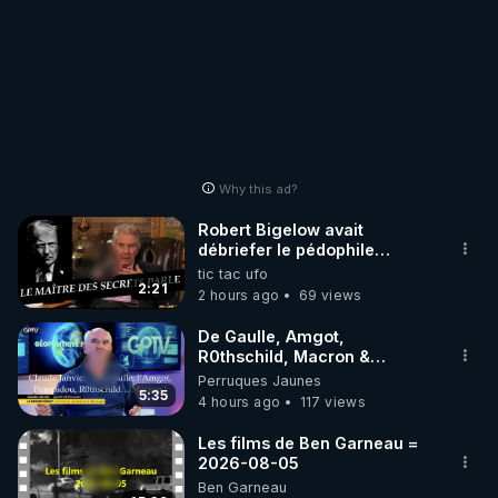
Why this ad?
Robert Bigelow avait
débriefer le pédophile
génocidaire de donald j
tic tac ufo
trump
2:21
2 hours ago
69 views
De Gaulle, Amgot,
R0thschild, Macron &
Pompidou… Macron Claude
Perruques Jaunes
Janvier, GPTV, 18 X 2024
5:35
4 hours ago
117 views
Les films de Ben Garneau =
2026-08-05
Ben Garneau