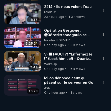
MARCHE 📷
2214 - Ils nous volent l'eau
relais-x
23 hours ago
1.3 k views
11:47
Opération Gergovie :
‪@38resistancegauloise‬
‪@MarionSigautOfficiel‬
Nicolas BOUVIER
‪@gladysriifard5710‬ Laëtitia
2:25:21
One day ago
1.3 k views
VF🟩 FAUCI ?! "Enfermez le
!" (Lock him up!) - Quartz
Traduction
WakeUp
9:48
One day ago
1.6 k views
Ici on dénonce ceux qui
pèsent sur le serveur en Go
JNN
16:23
One hour ago
11 views