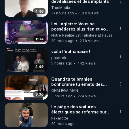
dévitalisées et des implants
🌱 INSTAGRAM

TrueMedia
4:46
16 hours ago
1.0 k views
https://www.instagram.com/rdlr_thierrycasasnovas/
http://rgnr.li/instagram
Loi Lagleize: Vous ne
posséderez plus rien et vous
serez heureux !
Notre Réalité Est Falsifiée Et Fausse
🌱 LA NEWSLETTER

1:04
20 hours ago
2.1 k views
Pour ne pas rater l’actualité RGNR (stages, 
voila l'euthanasie !
http://rgnr.li/news
patatrak
5 hours ago
442 views
4:49
🌱 VIDÉOS NON CENSURÉES SUR ODYSEE 

Toutes les vidéos Youtube sont aussi sur la 
Quand tu te branles
bonhomme tu émets des
ondes ils ont juste omis de
OHM ÉGA MAN
http://rgnr.li/odysee
t'expliquer
9:36
3 hours ago
224 views
🌱 LES STAGES EN PRÉSENTIEL

Le piège des voitures
électriques se referme sur
les usagers !
kakarotte
http://rgnr.li/stages
https://youtu.be/B3ZA05frsac?
20 hours ago
si=vqDQssWXfRv-NFqL