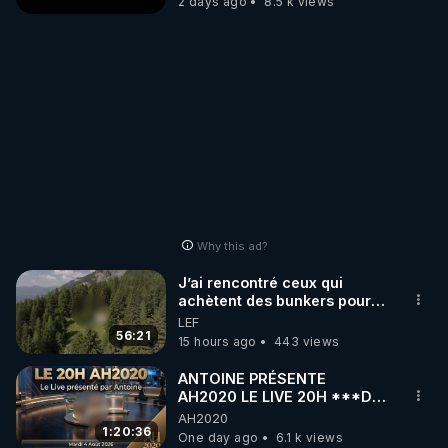
2 days ago
8.5 k views
Why this ad?
J’ai rencontré ceux qui
achètent des bunkers pour
survivre à la fin du monde
LEF
56:21
15 hours ago
443 views
ANTOINE PRÉSENTE
AH2020 LE LIVE 20H ***DU
04/08/2026*** 📷LE
AH2020
GRAND RÉVEIL EST EN
1:20:36
One day ago
6.1 k views