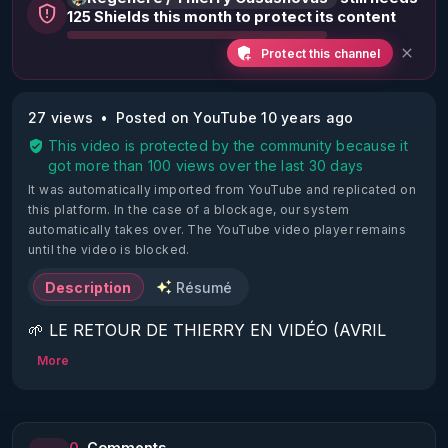
125 Shields this month to protect its content
Protect this channel
27 views
Posted on YouTube 10 years ago
This video is protected by the community because it
got more than 100 views over the last 30 days
It was automatically imported from YouTube and replicated on
this platform.
In the case of a blockage, our system
automatically takes over. The YouTube video player remains
until the video is blocked.
Description
Résumé
🌱 LE RETOUR DE THIERRY EN VIDÉO (AVRIL 
2022)!

More
Découvrez la saison 2 des vidéos sur le nouveau 
https://www.rgnr.fr/presentation.html
0
Comments