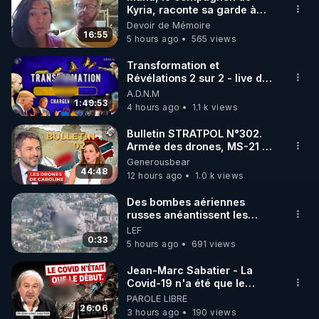
Kyria, raconte sa garde à
🌱 INSTAGRAM

vue musclée. PARTAGEZ!
Devoir de Mémoire
16:55
5 hours ago
565 views
https://www.instagram.com/rdlr_thierrycasasnovas/
http://rgnr.li/instagram
Transformation et
Révélations 2 sur 2 - live du
07/08/26
A.D.N.M
🌱 LA NEWSLETTER

1:49:53
4 hours ago
1.1 k views
Pour ne pas rater l’actualité RGNR (stages, 
Bulletin STRATPOL N°302.
Armée des drones, MS-21 en
http://rgnr.li/news
série, missiles coréens.
Generousbear
07.08.2026.
44:48
12 hours ago
1.0 k views
🌱 VIDÉOS NON CENSURÉES SUR ODYSEE 

Toutes les vidéos Youtube sont aussi sur la 
Des bombes aériennes
russes anéantissent les
centres de contrôle de
LEF
http://rgnr.li/odysee
drones de 3 brigades
0:33
5 hours ago
691 views
ukrainienne
🌱 LES STAGES EN PRÉSENTIEL

Jean-Marc Sabatier - La
Covid-19 n'a été que le
début - L'ARN messager
PAROLE LIBRE
http://rgnr.li/stages
jusqu où ira-t-il ?
26:06
3 hours ago
190 views