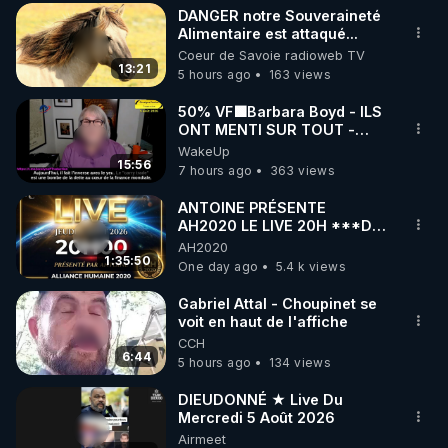
DANGER notre Souveraineté
▶ 30 jours gratuit sur l’application de méditation et 
Alimentaire est attaqué...
Coeur de Savoie radioweb TV
de bien-être ENVOL :

13:21
5 hours ago
163 views
Rendez-vous sur 
https://www.envol.app/code
 avec 
le code : REGENERE
50% VF🟩Barbara Boyd - ILS
ONT MENTI SUR TOUT -
Jocelyne Traduction
WakeUp
15:56
7 hours ago
363 views
ANTOINE PRÉSENTE
AH2020 LE LIVE 20H ***DU
06/08/2026***
AH2020
1:35:50
One day ago
5.4 k views
Gabriel Attal - Choupinet se
voit en haut de l'affiche
CCH
6:44
5 hours ago
134 views
DIEUDONNÉ ★ Live Du
Mercredi 5 Août 2026
Airmeet