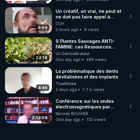
Un créatif, un vrai, ne peut et
ne doit pas faire appel à
l'intelligence artificielle
CCH
5:09
2 hours ago
9 views
9 Plantes Sauvages ANTI-
FAMINE: ces Ressources
NUTRITIVES&MéDICINALES"gratuite
Un Démodérateur
JARDIN&des Haies
22:18
One day ago
496 views
La problématique des dents
dévitalisées et des implants
TrueMedia
4:46
2 days ago
2.7 k views
Conférence sur les ondes
électromagnétiques par
Grégoire Caustru et Bart de
Nicolas BOUVIER
Wever !
2:13:08
One day ago
722 views