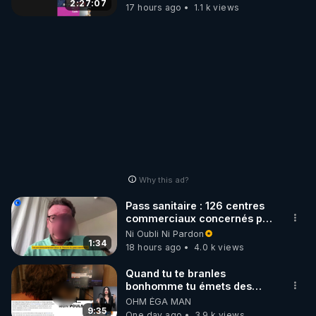
2:27:07
17 hours ago
1.1 k views
Why this ad?
Pass sanitaire : 126 centres
commerciaux concernés par
l'obligation dans toute la
Ni Oubli Ni Pardon
France
1:34
18 hours ago
4.0 k views
Quand tu te branles
bonhomme tu émets des
ondes ils ont juste omis de
OHM ÉGA MAN
t'expliquer
9:35
One day ago
3.9 k views