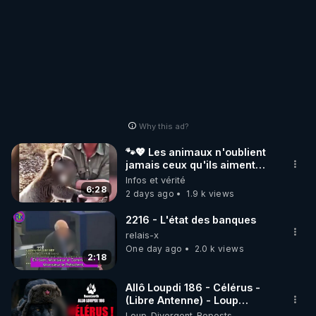
Why this ad?
🐾💖 Les animaux n'oublient
jamais ceux qu'ils aiment…
🥹❤️
Infos et vérité
6:28
2 days ago
1.9 k views
2216 - L'état des banques
relais-x
One day ago
2.0 k views
2:18
Allô Loupdi 186 - Célérus -
(Libre Antenne) - Loup
Divergent 2026.08.06
Loup_Divergent_Reposts