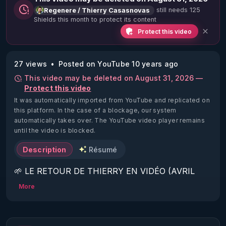
still needs 125
Regenere / Thierry Casasnovas
Shields this month to protect its content
Protect this video
27 views
Posted on YouTube 10 years ago
This video may be deleted on August 31, 2026 —
Protect this video
It was automatically imported from YouTube and replicated on
this platform.
In the case of a blockage, our system
automatically takes over. The YouTube video player remains
until the video is blocked.
Description
Résumé
🌱 LE RETOUR DE THIERRY EN VIDÉO (AVRIL 
2022)!

More
Découvrez la saison 2 des vidéos sur le nouveau 
https://www.rgnr.fr/presentation.html