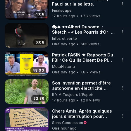
Fauci sur la sellette.
🌱 INSTAGRAM

Finalscape
1:08
17 hours ago
1.7 k views
https://www.instagram.com/rdlr_thierrycasasnovas/
http://rgnr.li/instagram
🎭🔥 **Albert Dupontel :
Sketch – « Les Pourris d’Or »
🏆💰**
Infos et vérité
🌱 LA NEWSLETTER

6:08
One day ago
685 views
Pour ne pas rater l’actualité RGNR (stages, 
Patrick PASIN ★ Rapports Du
FBI : Ce Qu'Ils Disent De Plus
http://rgnr.li/news
Grave Sur Hitler
MetaHistoria
48:00
One day ago
1.8 k views
🌱 VIDÉOS NON CENSURÉES SUR ODYSEE 

Toutes les vidéos Youtube sont aussi sur la 
Son invention permet d'être
autonome en électricité
avec un simple ruisseau
Il Y A Toujours L'Espoir
http://rgnr.li/odysee
22:36
17 hours ago
1.2 k views
🌱 LES STAGES EN PRÉSENTIEL

Chers Amis, Après quelques
jours d’interruption pour
clarifier ma position
Sans Concession
http://rgnr.li/stages
concernant le nombre de
One hour ago