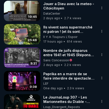
où je résidais alors, je
Jouer a Dieu avec la meteo -
diffusais un tract que j’avais
▶ 30 jours gratuit sur l’application de méditation et 
Citoicitoyen
moi-même rédigé, intitulé:
DataCenter
de bien-être ENVOL :

"La vérité, enfin." L’adresse
10:45
2 days ago
2.7 k views
postale de mon association y
Rendez-vous sur 
https://www.envol.app/code
 avec 
était imprimée, afin que le
le code : REGENERE
Ils vivent sans supermarché
public puisse se renseigner
ni patron ! (et ils sont
davantage. Résultat: une
heureux)
demande et deux lettres
Il Y A Toujours L'Espoir
25:46
d’injures pour plusieurs
17 hours ago
614 views
milliers de tracts distribués.
En 1990, la loi Gayssot fut
Nombre de juifs disparus
promulguée. Le professeur
entre 1941 et 1945 (Réponse
Faurisson me dit: "Le texte
à mes accusateurs)
Sans Concession
sanctionne la contestation
9:31
2 days ago
2.2 k views
de crimes contre l’humanité
‘qui ont été commis’. C’est
Paprika en a marre de se
une aubaine pour nous, car
faire interdire de spectacle.
pour nous condamner, les
Elle décide donc de devenir
LEF
juges devront prouver que
DJ !
0:38
One day ago
2.3 k views
les crimes contestés ont
bien été commis. En
Le JournaLoup 307 - Les
conséquence, le débat
Marionnettes du Diable -
historique qu’on nous refuse
Loup Divergent 2026.08.07
dans les médias se
Loup_Divergent_Reposts