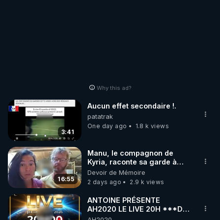
Why this ad?
Aucun effet secondaire !.
patatrak
One day ago
1.8 k views
3:41
Manu, le compagnon de
Kyria, raconte sa garde à
vue musclée. PARTAGEZ!
Devoir de Mémoire
16:55
2 days ago
2.9 k views
ANTOINE PRÉSENTE
AH2020 LE LIVE 20H ***DU
06/08/2026***
AH2020