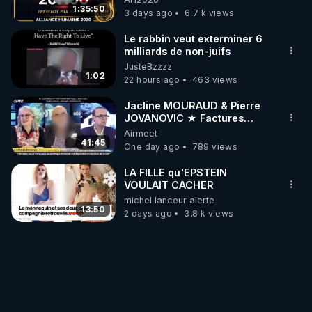
1:35:50
3 days ago
6.7 k views
Le rabbin veut exterminer 6
milliards de non-juifs
JusteBzzzz
1:02
22 hours ago
463 views
Jacline MOURAUD & Pierre
JOVANOVIC ★ Factures
Impayées : Où Est Passé Le
Airmeet
Pognon ?
41:45
One day ago
789 views
LA FILLE qu'EPSTEIN
VOULAIT CACHER
michel lanceur alerte
13:50
2 days ago
3.8 k views