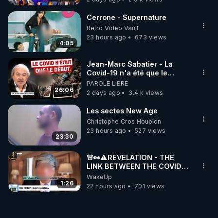
Cerrone - Supernature
Retro Video Vault
23 hours ago
673 views
4:05
Jean-Marc Sabatier - La
Covid-19 n'a été que le
début - L'ARNm & l'ARNm-aa
PAROLE LIBRE
jusqu où auront-t-il ?
26:06
2 days ago
3.4 k views
Les sectes New Age
Christophe Cros Houplon
23 hours ago
527 views
23:30
🚨👀⚠️REVELATION - THE
LINK BETWEEN THE COVID
VACCINE AND CANCER -LIEN
WakeUp
VACCIN COVID ET CANCER
1:26
22 hours ago
701 views