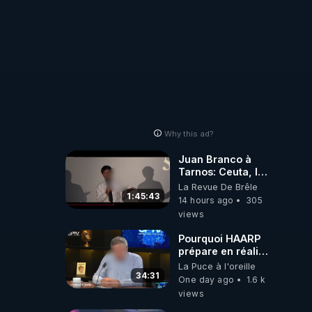
Why this ad?
Juan Branco à
Tarnos: Ceuta, le
narcotrafic et le
La Revue De Brêle
pouvoir en France
1:45:43
14 hours ago
305
views
Pourquoi HAARP
prépare en réalité
un CHAOS
La Puce à l'oreille
climatique, on
34:31
One day ago
1.6 k
répond
views