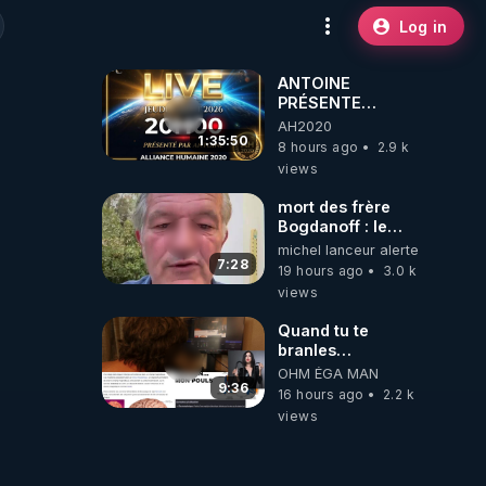
Log in
ANTOINE
PRÉSENTE
AH2020 LE LIVE
AH2020
20H ***DU
1:35:50
8 hours ago
2.9 k
06/08/2026***
views
mort des frère
Bogdanoff : le
mensonge d état
michel lanceur alerte
7:28
19 hours ago
3.0 k
views
Quand tu te
branles
bonhomme tu
OHM ÉGA MAN
émets des ondes
9:36
16 hours ago
2.2 k
ils ont juste omis
views
de t'expliquer