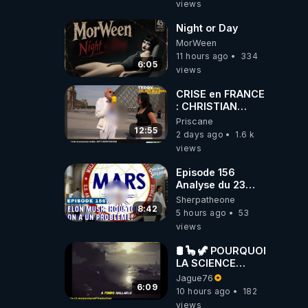
views
Laëtitia
Night or Day
MorWeen
11 hours ago
334
6:05
views
CRISE en FRANCE
: CHRISTIAN
COTTEN FAIT une
Priscane
étrange
12:55
2 days ago
1.6 k
découverte
views
Episode 156
Analyse du 23
février 2025 Elon
Sherpatheone
Musk : Houston ,
8:42
5 hours ago
53
on a un problème
views
!
🛢 🦕 🦖 POURQUOI
LA SCIENCE
OFFICIELLE NE
Jague76
CONNAÎT-ELLE
6:09
10 hours ago
182
PAS LA VRAIE
views