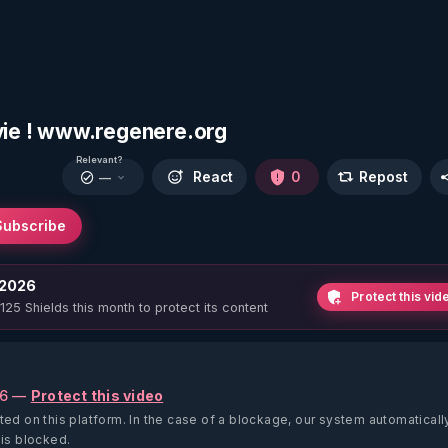
 vie ! www.regenere.org
Relevant?
React
0
Repost
—
Subscribe
 2026
Protect this vid
 125 Shields this month to protect its content
26 —
Protect this video
ted on this platform.
In the case of a blockage, our system automaticall
 is blocked.