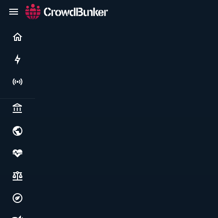
Current
Rushes
Live
Politics & institutions
World & geopolitics
Health, food & wellbeing
Society, justice & freedoms
Economy, environment & technology