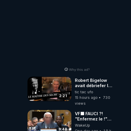
ORIGINE DU
PÉTROLE ?
Why this ad?
Robert Bigelow
avait débriefer le
pédophile
tic tac ufo
génocidaire de
2:21
15 hours ago
730
donald j trump
views
VF🟩 FAUCI ?!
"Enfermez le !"
(Lock him up!) -
WakeUp
Quartz Traduction
9:48
One day ago
1.9 k