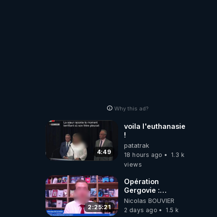
Why this ad?
voila l'euthanasie
!
patatrak
4:49
18 hours ago
1.3 k
views
Opération
Gergovie :
‪@38resistancegauloise‬
Nicolas BOUVIER
‪@MarionSigautOfficiel‬
2:25:21
2 days ago
1.5 k
‪@gladysriifard5710‬