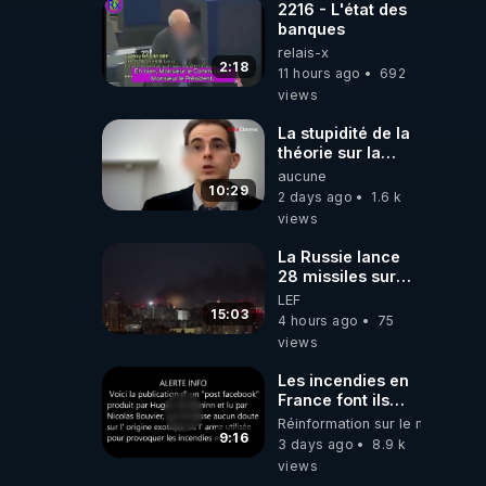
2216 - L'état des
banques
relais-x
2:18
11 hours ago
692
views
La stupidité de la
théorie sur la
responsabilité de
aucune
l’homme
10:29
2 days ago
1.6 k
concernant le
views
dioxyde de
carbone.
La Russie lance
28 missiles sur
Kiev, l'attaque
LEF
révèle la faiblesse
15:03
4 hours ago
75
de Kiev
views
Les incendies en
France font ils
partie d' un plan
Réinformation sur le monde
qui aurait débuté
9:16
3 days ago
8.9 k
le 11 septembre
views
2001 ?