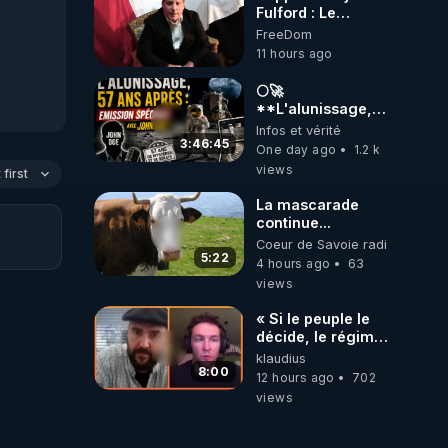
Fulford : Le
leadership
FreeDom
occidental
11 hours ago
dysfonctionnel
s’enfonce dans
🌕🚀
une spirale
**L'alunissage,
infernale tandis
57 ans après :
Infos et vérité
que l’Arabie
Émission spéciale
3:46:45
One day ago
1.2 k
saoudite
avec John Doe
views
s’effondre – 3
first
!** 👨 🚀✨
août 2026 ***
La mascarade
https://prepareforchange
continue...
fulford-report-
Coeur de Savoie radioweb TV
dysfunctional-
5:22
western-
4 hours ago
63
leadership-in-
views
death-spiral-as-
saudi-arabia-
« Si le peuple le
falls-august-3-
décide, le régime
2026/
peut tomber
klaudius
demain ! »
8:00
12 hours ago
702
views