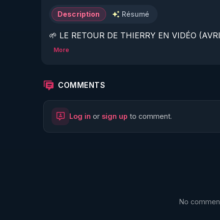
Description
Résumé
🌱 LE RETOUR DE THIERRY EN VIDÉO (AVRIL
More
https://www.rgnr.fr/presentation.html
🌱 LE MAGAZINE RÉGÉNÈRE 

COMMENTS
http://rgnr.li/ymag
Log in
or
sign up
to comment.
🌱 LA BOUTIQUE DU MAGAZINE

https://boutique.magazine-regenere.fr/
🌱 FIL TELEGRAM

https://t.me/rgnr_fr
No comments