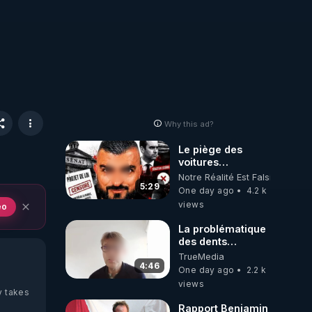
Why this ad?
Le piège des
voitures
électriques se
Notre Réalité Est Falsifiée Et F
referme sur les
5:29
One day ago
4.2 k
usagers !
views
eo
La problématique
des dents
dévitalisées et
TrueMedia
des implants
4:46
One day ago
2.2 k
views
y takes
Rapport Benjamin