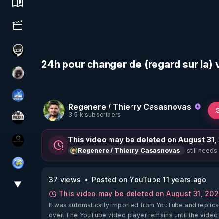
Science, history & spirituality
Culture, media & entertainment
Notre Réalité Est Falsifiée Et Fausse
24h pour changer de (regard sur la)
Priscane
PAROLE LIBRE
Regenere / Thierry Casasnovas
3.5 k subscribers
HYM.MEDIA
This video may be deleted on August 31,
La vérité
still needs
Regenere / Thierry Casasnovas
Tonton Posture Débrief
37 views
Posted on YouTube 11 years ago
▼
View More
This video may be deleted on August 31, 20
It was automatically imported from YouTube and replica
over. The YouTube video player remains until the video