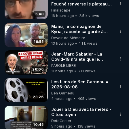
Fouché renverse le plateau
🌱 INSTAGRAM

de CNews !
Finalscape
5:48
16 hours ago
2.5 k views
https://www.instagram.com/rdlr_thierrycasasnovas/
http://rgnr.li/instagram
Manu, le compagnon de
Kyria, raconte sa garde à
vue musclée. PARTAGEZ!
Devoir de Mémoire
🌱 LA NEWSLETTER

16:55
13 hours ago
1.1 k views
Pour ne pas rater l’actualité RGNR (stages, 
Jean-Marc Sabatier - La
Covid-19 n'a été que le
http://rgnr.li/news
début - L'ARNm & l'ARNm-aa
PAROLE LIBRE
jusqu où auront-t-il ?
26:06
11 hours ago
711 views
🌱 VIDÉOS NON CENSURÉES SUR ODYSEE 

Toutes les vidéos Youtube sont aussi sur la 
Les films de Ben Garneau =
2026-08-08
Ben Garneau
http://rgnr.li/odysee
23:26
4 hours ago
405 views
🌱 LES STAGES EN PRÉSENTIEL

Jouer a Dieu avec la meteo -
Citoicitoyen
DataCenter
http://rgnr.li/stages
10:45
5 hours ago
138 views