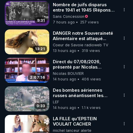
Nombre de juifs disparus
▶ 30 jours gratuit sur l’application de méditation et 
entre 1941 et 1945 (Réponse
à mes accusateurs)
Sans Concession
de bien-être ENVOL :

9:31
7 hours ago
257 views
Rendez-vous sur 
https://www.envol.app/code
 avec 
le code : REGENERE
DANGER notre Souveraineté
Alimentaire est attaqué...
Coeur de Savoie radioweb TV
13:21
13 hours ago
319 views
Direct du 07/08/2026,
présenté par Nicolas
BOUVIER
Nicolas BOUVIER
2:07:16
14 hours ago
406 views
Des bombes aériennes
russes anéantissent les
centres de contrôle de
LEF
drones de 3 brigades
0:33
14 hours ago
1.1 k views
ukrainienne
LA FILLE qu'EPSTEIN
VOULAIT CACHER
michel lanceur alerte