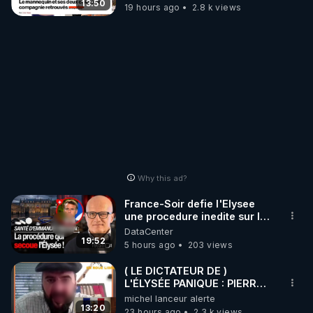
13:50
19 hours ago
2.8 k views
Why this ad?
France-Soir defie l'Elysee
une procedure inedite sur la
sante du president - Nexus
DataCenter
19:52
5 hours ago
203 views
( LE DICTATEUR DE )
L'ÉLYSÉE PANIQUE : PIERRE
GUILLAUME MERCADAL
michel lanceur alerte
BALANCE TOUT
13:20
23 hours ago
2.3 k views