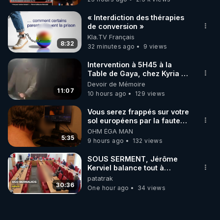
« Interdiction des thérapies
de conversion »
Kla.TV Français
8:32
32 minutes ago
9 views
Intervention à 5H45 à la
Table de Gaya, chez Kyria et
Manu. 6/08/2026 PARTAGEZ
Devoir de Mémoire
!
11:07
10 hours ago
129 views
Vous serez frappés sur votre
sol européens par la faute
des dirigeants qui s'en
OHM ÉGA MAN
mettent dans le nez
5:35
9 hours ago
132 views
SOUS SERMENT, Jérôme
Kerviel balance tout à
l'Assemblée !
patatrak
30:36
One hour ago
34 views