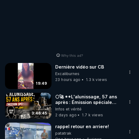
Why this ad?
Dernière vidéo sur CB
Excaliburnes
23 hours ago
1.3 k views
19:49
🌕🚀 **L'alunissage, 57 ans
après : Émission spéciale
avec John Doe !** 👨 🚀✨
Infos et vérité
3:46:45
2 days ago
1.7 k views
rappel retour en arriere!
patatrak