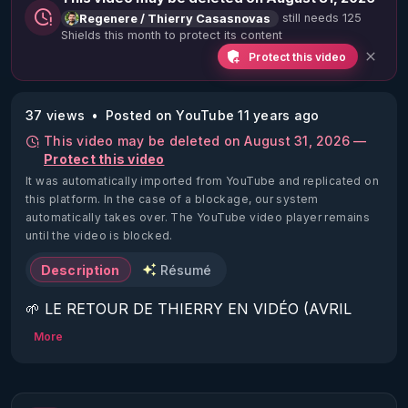
still needs 125
Regenere / Thierry Casasnovas
Shields this month to protect its content
Protect this video
37 views
Posted on YouTube 11 years ago
This video may be deleted on August 31, 2026 —
Protect this video
It was automatically imported from YouTube and replicated on
this platform.
In the case of a blockage, our system
automatically takes over. The YouTube video player remains
until the video is blocked.
Description
Résumé
🌱 LE RETOUR DE THIERRY EN VIDÉO (AVRIL 
2022)!

More
Découvrez la saison 2 des vidéos sur le nouveau 
https://www.rgnr.fr/presentation.html