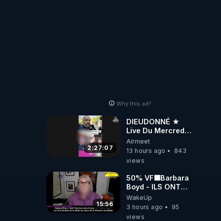
Why this ad?
DIEUDONNÉ ★
Live Du Mercredi
5 Août 2026
Airmeet
2:27:07
13 hours ago
843
views
50% VF🟩Barbara
Boyd - ILS ONT
MENTI SUR TOUT
WakeUp
-Jocelyne
15:56
3 hours ago
95
Traduction
views