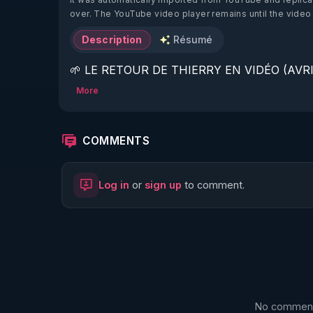
over. The YouTube video player remains until the video
Description
Résumé
🌱 LE RETOUR DE THIERRY EN VIDÉO (AVRIL
More
https://www.rgnr.fr/presentation.html
🌱 LE MAGAZINE RÉGÉNÈRE 

COMMENTS
http://rgnr.li/ymag
Log in
or
sign up
to comment.
🌱 LA BOUTIQUE DU MAGAZINE

https://boutique.magazine-regenere.fr/
🌱 FIL TELEGRAM

https://t.me/rgnr_fr
No comments