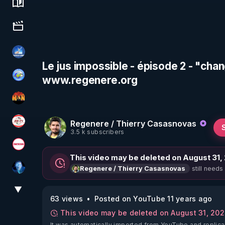
Science, history & spirituality
Culture, media & entertainment
PAROLE LIBRE
Le jus impossible - épisode 2 - "chang
www.regenere.org
Tonton Posture Débrief
OHM ÉGA MAN
Regenere / Thierry Casasnovas
JSF - TV
3.5 k subscribers
Magazine Nexus
This video may be deleted on August 31,
still needs
Regenere / Thierry Casasnovas
AH2020
▼
View More
63 views
Posted on YouTube 11 years ago
This video may be deleted on August 31, 20
It was automatically imported from YouTube and replica