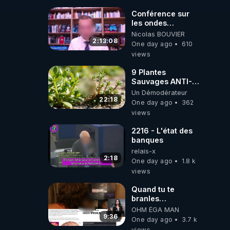
Conférence sur
les ondes
électromagnétiques
Nicolas BOUVIER
par Grégoire
2:13:08
One day ago
610
Caustru et Bart de
views
Wever !
9 Plantes
Sauvages ANTI-
FAMINE: ces
Un Démodérateur
Ressources
22:18
One day ago
362
NUTRITIVES&MéDICINALES
views
JARDIN&des
Haies
2216 - L'état des
banques
relais-x
2:18
One day ago
1.8 k
views
Quand tu te
branles
bonhomme tu
OHM ÉGA MAN
émets des ondes
9:36
One day ago
3.7 k
ils ont juste omis
views