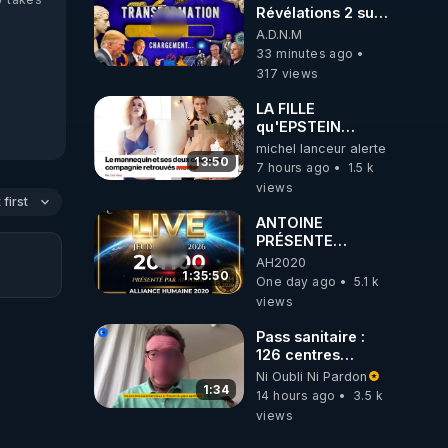
Révélations 2 sur
2 - live du
A.D.N.M
07/08/26
33 minutes ago
317 views
LA FILLE
qu'EPSTEIN
VOULAIT CACHER
michel lanceur alerte
13:50
7 hours ago
1.5 k
views
first
ANTOINE
PRÉSENTE
AH2020 LE LIVE
AH2020
20H ***DU
1:35:50
One day ago
5.1 k
06/08/2026***
views
Pass sanitaire :
126 centres
commerciaux
Ni Oubli Ni Pardon
concernés par
1:34
14 hours ago
3.5 k
l'obligation dans
views
toute la France