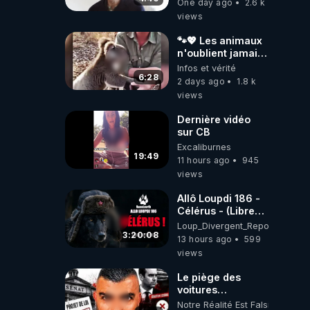
One day ago
2.6 k
views
🐾💖 Les animaux
n'oublient jamais
ceux qu'ils
Infos et vérité
aiment… 🥹❤️
6:28
2 days ago
1.8 k
views
Dernière vidéo
sur CB
Excaliburnes
19:49
11 hours ago
945
views
Allô Loupdi 186 -
Célérus - (Libre
Antenne) - Loup
Loup_Divergent_Reposts
Divergent
3:20:08
13 hours ago
599
2026.08.06
views
Le piège des
voitures
électriques se
Notre Réalité Est Falsifiée Et F