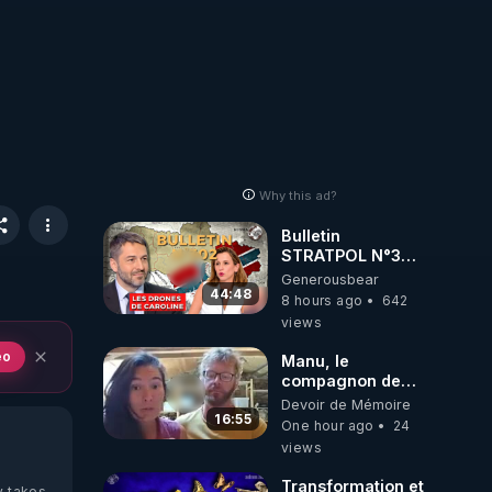
Why this ad?
Bulletin
STRATPOL N°302.
Armée des
Generousbear
drones, MS-21 en
44:48
8 hours ago
642
série, missiles
views
coréens.
07.08.2026.
eo
Manu, le
compagnon de
Kyria, raconte sa
Devoir de Mémoire
garde à vue
16:55
One hour ago
24
musclée.
views
PARTAGEZ!
Transformation et
y takes