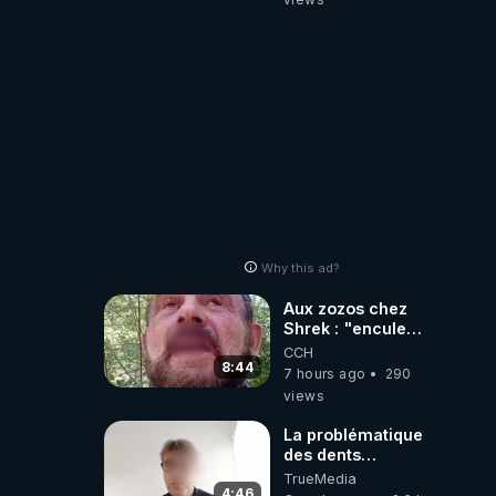
de t'expliquer
Why this ad?
Aux zozos chez
Shrek : "encule
toi tout seul
CCH
espèce de mal
8:44
7 hours ago
290
polish"
views
La problématique
des dents
dévitalisées et
TrueMedia
des implants
4:46