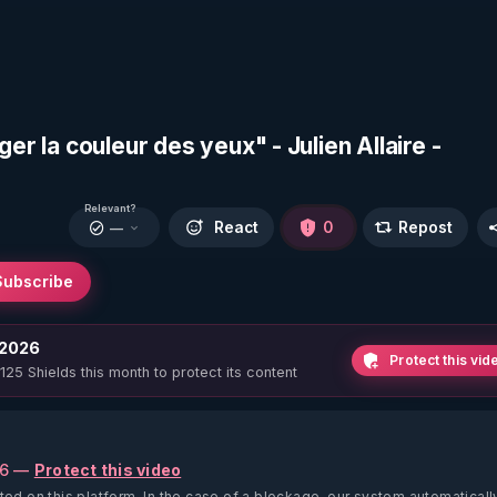
er la couleur des yeux" - Julien Allaire -
Relevant?
React
0
Repost
—
Subscribe
 2026
Protect this vid
 125 Shields this month to protect its content
26 —
Protect this video
ted on this platform.
In the case of a blockage, our system automaticall