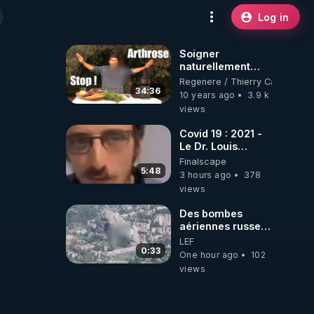
Log in
Soigner
naturellement
l'arthrose ? + le
Regenere / Thierry Casasnova
"jus des
34:36
10 years ago
3.9 k
cartilages"
views
Covid 19 : 2021 -
Le Dr. Louis
Fouché renverse
Finalscape
le plateau de
5:48
3 hours ago
378
CNews !
views
Des bombes
aériennes russes
anéantissent les
LEF
centres de
0:33
One hour ago
102
contrôle de
views
drones de 3
brigades
ukrainienne