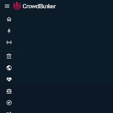
Current
Rushes
Live
Politics & institutions
World & geopolitics
Health, food & wellbeing
Society, justice & freedoms
Economy, environment & technology