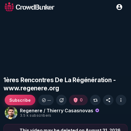
1ères Rencontres De La Régénération -
www.regenere.org
Subscribe
0
—
Regenere / Thierry Casasnovas
3.5 k subscribers
This video may be deleted on August 31, 2026