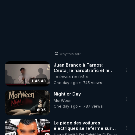
Why this ad?
Juan Branco à Tarnos:
Ceuta, le narcotrafic et le
pouvoir en France
La Revue De Brêle
1:45:43
One day ago
745 views
Night or Day
MorWeen
One day ago
787 views
6:05
Le piège des voitures
électriques se referme sur
les usagers !
Notre Réalité Est Falsifiée Et Fausse