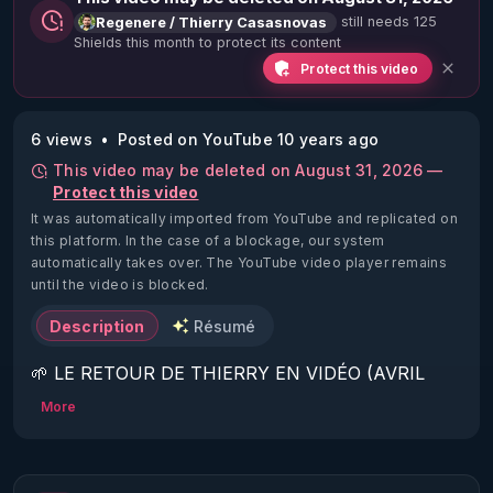
still needs 125
Regenere / Thierry Casasnovas
Shields this month to protect its content
Protect this video
6 views
Posted on YouTube 10 years ago
This video may be deleted on August 31, 2026 —
Protect this video
It was automatically imported from YouTube and replicated on
this platform.
In the case of a blockage, our system
automatically takes over. The YouTube video player remains
until the video is blocked.
Description
Résumé
🌱 LE RETOUR DE THIERRY EN VIDÉO (AVRIL 
2022)!

More
Découvrez la saison 2 des vidéos sur le nouveau 
https://www.rgnr.fr/presentation.html