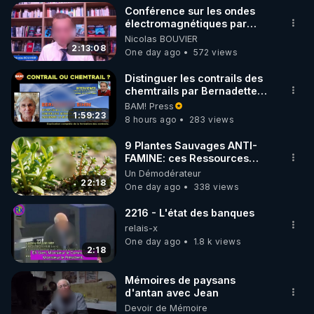
Conférence sur les ondes
▶ 30 jours gratuit sur l’application de méditation et 
électromagnétiques par
Grégoire Caustru et Bart de
Nicolas BOUVIER
de bien-être ENVOL :

Wever !
2:13:08
One day ago
572 views
Rendez-vous sur 
https://www.envol.app/code
 avec 
le code : REGENERE
Distinguer les contrails des
chemtrails par Bernadette
Bihin
BAM! Press
1:59:23
8 hours ago
283 views
9 Plantes Sauvages ANTI-
FAMINE: ces Ressources
NUTRITIVES&MéDICINALES"gratuite
Un Démodérateur
JARDIN&des Haies
22:18
One day ago
338 views
2216 - L'état des banques
relais-x
One day ago
1.8 k views
2:18
Mémoires de paysans
d'antan avec Jean
Devoir de Mémoire