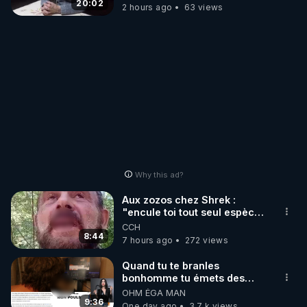
20:02
2 hours ago
63 views
Why this ad?
Aux zozos chez Shrek :
"encule toi tout seul espèce
de mal polish"
CCH
8:44
7 hours ago
272 views
Quand tu te branles
bonhomme tu émets des
ondes ils ont juste omis de
OHM ÉGA MAN
t'expliquer
9:36
One day ago
3.7 k views