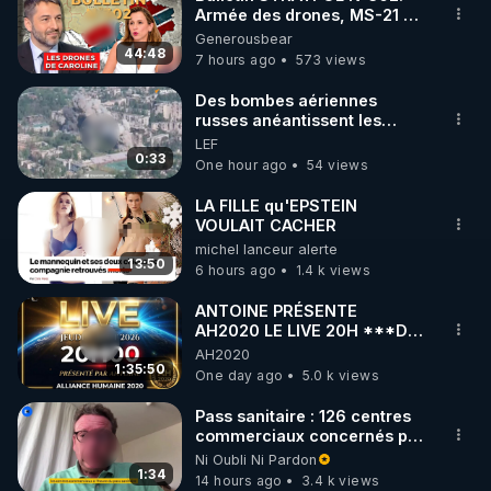
Armée des drones, MS-21 en
🌱 INSTAGRAM

série, missiles coréens.
Generousbear
07.08.2026.
44:48
7 hours ago
573 views
https://www.instagram.com/rdlr_thierrycasasnovas/
http://rgnr.li/instagram
Des bombes aériennes
russes anéantissent les
centres de contrôle de
LEF
🌱 LA NEWSLETTER

drones de 3 brigades
0:33
One hour ago
54 views
Pour ne pas rater l’actualité RGNR (stages, 
ukrainienne
LA FILLE qu'EPSTEIN
VOULAIT CACHER
http://rgnr.li/news
michel lanceur alerte
13:50
6 hours ago
1.4 k views
🌱 VIDÉOS NON CENSURÉES SUR ODYSEE 

Toutes les vidéos Youtube sont aussi sur la 
ANTOINE PRÉSENTE
AH2020 LE LIVE 20H ***DU
06/08/2026***
AH2020
http://rgnr.li/odysee
1:35:50
One day ago
5.0 k views
🌱 LES STAGES EN PRÉSENTIEL

Pass sanitaire : 126 centres
commerciaux concernés par
l'obligation dans toute la
Ni Oubli Ni Pardon
http://rgnr.li/stages
France
1:34
14 hours ago
3.4 k views