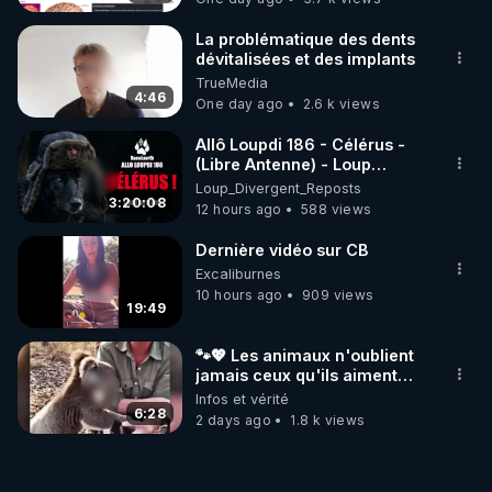
La problématique des dents
dévitalisées et des implants
TrueMedia
4:46
One day ago
2.6 k views
Allô Loupdi 186 - Célérus -
(Libre Antenne) - Loup
Divergent 2026.08.06
Loup_Divergent_Reposts
3:20:08
12 hours ago
588 views
Dernière vidéo sur CB
Excaliburnes
10 hours ago
909 views
19:49
🐾💖 Les animaux n'oublient
jamais ceux qu'ils aiment…
🥹❤️
Infos et vérité
6:28
2 days ago
1.8 k views