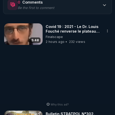
0
Comments
Be the first to comment
🌱 LE MAGAZINE RÉGÉNÈRE 

http://rgnr.li/ymag
Covid 19 : 2021 - Le Dr. Louis
Fouché renverse le plateau
🌱 LA BOUTIQUE DU MAGAZINE

de CNews !
Finalscape
Pour obtenir les anciens numéros que vous avez 
5:48
2 hours ago
232 views
https://boutique.magazine-regenere.fr/
🌱 FIL TELEGRAM

Écoutez les podcasts gratuits de Thierry et les 
https://t.me/rgnr_fr
🌱 FACEBOOK

Why this ad?
http://rgnr.li/facebook
Bulletin STRATPOL N°302.