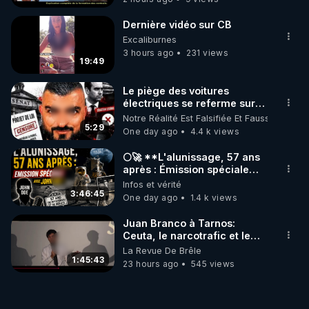
Dernière vidéo sur CB
Excaliburnes
3 hours ago
231 views
19:49
Le piège des voitures
électriques se referme sur
les usagers !
Notre Réalité Est Falsifiée Et Fausse
5:29
One day ago
4.4 k views
🌕🚀 **L'alunissage, 57 ans
après : Émission spéciale
avec John Doe !** 👨 🚀✨
Infos et vérité
3:46:45
One day ago
1.4 k views
Juan Branco à Tarnos:
Ceuta, le narcotrafic et le
pouvoir en France
La Revue De Brêle
1:45:43
23 hours ago
545 views