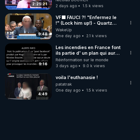
‪@gladysriifard5710‬ Laëtitia
2:25:21
2 days ago
1.5 k views
VF🟩 FAUCI ?! "Enfermez le
!" (Lock him up!) - Quartz
Traduction
WakeUp
9:48
One day ago
2.1 k views
Les incendies en France font
ils partie d' un plan qui aurait
débuté le 11 septembre 2001
Réinformation sur le monde
?
9:16
3 days ago
9.0 k views
voila l'euthanasie !
patatrak
One day ago
1.5 k views
4:49