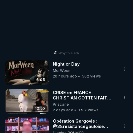
Why this ad?
Night or Day
MorWeen
20 hours ago
562 views
6:05
CRISE en FRANCE :
CHRISTIAN COTTEN FAIT
une étrange découverte
Priscane
12:55
2 days ago
1.9 k views
Opération Gergovie :
‪@38resistancegauloise‬
‪@MarionSigautOfficiel‬
Nicolas BOUVIER