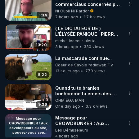
commerciaux concernés par
🌱 INSTAGRAM

l'obligation dans toute la
Ni Oubli Ni Pardon
France
1:34
7 hours ago
1.7 k views
https://www.instagram.com/rdlr_thierrycasasnovas/
http://rgnr.li/instagram
( LE DICTATEUR DE )
L'ÉLYSÉE PANIQUE : PIERRE
GUILLAUME MERCADAL
michel lanceur alerte
🌱 LA NEWSLETTER

BALANCE TOUT
13:20
3 hours ago
330 views
Pour ne pas rater l’actualité RGNR (stages, 
La mascarade continue...
http://rgnr.li/news
Coeur de Savoie radioweb TV
13 hours ago
779 views
5:22
🌱 VIDÉOS NON CENSURÉES SUR ODYSEE 

Toutes les vidéos Youtube sont aussi sur la 
Quand tu te branles
bonhomme tu émets des
ondes ils ont juste omis de
OHM ÉGA MAN
http://rgnr.li/odysee
t'expliquer
9:36
One day ago
3.3 k views
🌱 LES STAGES EN PRÉSENTIEL

Message pour
Message pour
CROWDBUNKER : Aux
CROWDBUNKER : Aux
développeurs du site,
développeurs du site,
Les Démuseleurs
http://rgnr.li/stages
pouvez-vous svp
pouvez-vous svp remettre la
4 hours ago
remettre la