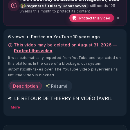
still needs 125
Regenere / Thierry Casasnovas
Shields this month to protect its content
Protect this video
6 views
Posted on YouTube 10 years ago
This video may be deleted on August 31, 2026 —
Protect this video
It was automatically imported from YouTube and replicated on
this platform.
In the case of a blockage, our system
automatically takes over. The YouTube video player remains
until the video is blocked.
Description
Résumé
🌱 LE RETOUR DE THIERRY EN VIDÉO (AVRIL 
2022)!

More
Découvrez la saison 2 des vidéos sur le nouveau 
https://www.rgnr.fr/presentation.html