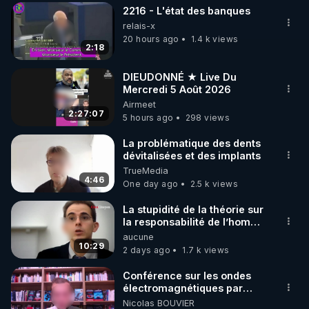
2216 - L'état des banques
▶ 30 jours gratuit sur l’application de méditation et 
relais-x
de bien-être ENVOL :

20 hours ago
1.4 k views
2:18
Rendez-vous sur 
https://www.envol.app/code
 avec 
le code : REGENERE
DIEUDONNÉ ★ Live Du
Mercredi 5 Août 2026
Airmeet
2:27:07
5 hours ago
298 views
La problématique des dents
dévitalisées et des implants
TrueMedia
4:46
One day ago
2.5 k views
La stupidité de la théorie sur
la responsabilité de l’homme
concernant le dioxyde de
aucune
carbone.
10:29
2 days ago
1.7 k views
Conférence sur les ondes
électromagnétiques par
Grégoire Caustru et Bart de
Nicolas BOUVIER