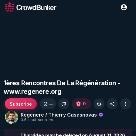
1ères Rencontres De La Régénération -
www.regenere.org
Subscribe
0
—
Regenere / Thierry Casasnovas
3.5 k subscribers
This video may be deleted on August 31, 2026