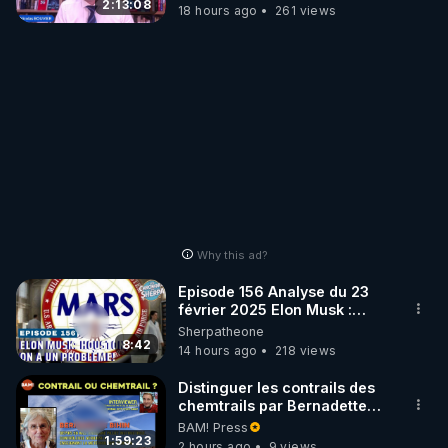
Wever !
2:13:08
18 hours ago
261 views
Why this ad?
Episode 156 Analyse du 23
février 2025 Elon Musk :
Houston , on a un problème !
Sherpatheone
8:42
14 hours ago
218 views
Distinguer les contrails des
chemtrails par Bernadette
Bihin
BAM! Press
1:59:23
2 hours ago
9 views