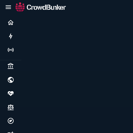
Current
Rushes
Live
Politics & institutions
World & geopolitics
Health, food & wellbeing
Society, justice & freedoms
Economy, environment & technology