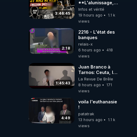
**L'alunissage,
57 ans après :
Infos et vérité
Émission spéciale
3:46:45
19 hours ago
1.1 k
avec John Doe
views
!** 👨 🚀✨
2216 - L'état des
banques
relais-x
2:18
6 hours ago
418
views
Juan Branco à
Tarnos: Ceuta, le
narcotrafic et le
La Revue De Brêle
pouvoir en France
1:45:43
8 hours ago
171
views
voila l'euthanasie
!
patatrak
4:49
13 hours ago
1.1 k
views