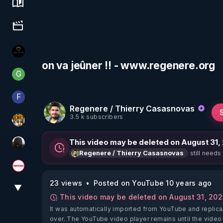
Science, history & spirituality
Culture, media & entertainment
La vérité
on va jeûner !! - www.regenere.org
G
Generousbear
F
Finalscape
Regenere / Thierry Casasnovas
3.5 k subscribers
Textes Sacrés & Maîtres Spirituels
This video may be deleted on August 31,
TrueMedia
still needs
Regenere / Thierry Casasnovas
Magazine Nexus
23 views
Posted on YouTube 10 years ago
▼
View More
This video may be deleted on August 31, 20
It was automatically imported from YouTube and replica
over. The YouTube video player remains until the video