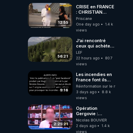
Haies
CRISE en FRANCE
: CHRISTIAN
COTTEN FAIT une
Priscane
étrange
12:55
One day ago
1.4 k
découverte
views
J’ai rencontré
ceux qui achètent
des bunkers pour
LEF
survivre à la fin
56:21
22 hours ago
807
du monde
views
Les incendies en
France font ils
partie d' un plan
Réinformation sur le monde
qui aurait débuté
9:16
3 days ago
8.8 k
le 11 septembre
views
2001 ?
Opération
Gergovie :
‪@38resistancegauloise‬
Nicolas BOUVIER
‪@MarionSigautOfficiel‬
2:25:21
2 days ago
1.4 k
‪@gladysriifard5710‬
views