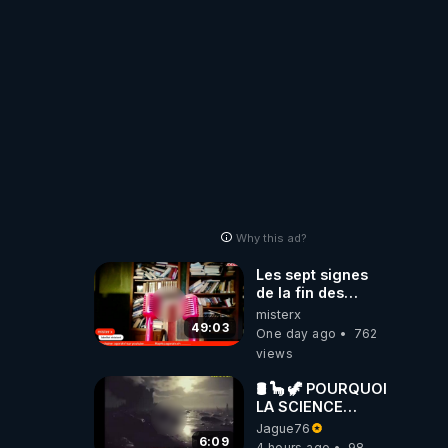
Laëtitia
Why this ad?
Les sept signes
de la fin des
temps selon
misterx
l’intervenant
49:03
One day ago
762
views
🛢 🦕 🦖 POURQUOI
LA SCIENCE
OFFICIELLE NE
Jague76
CONNAÎT-ELLE
6:09
4 hours ago
98