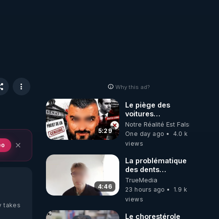
Why this ad?
Le piège des
voitures
électriques se
Notre Réalité Est Falsifiée Et F
referme sur les
5:29
One day ago
4.0 k
usagers !
views
eo
La problématique
des dents
dévitalisées et
TrueMedia
des implants
4:46
23 hours ago
1.9 k
views
y takes
Le chorestérole