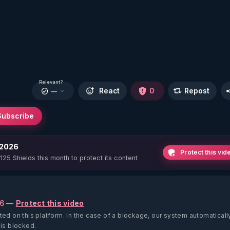
Relevant?
React
0
Repost
—
Subscribe
 2026
Protect this vid
 125 Shields this month to protect its content
26 —
Protect this video
ted on this platform.
In the case of a blockage, our system automaticall
 is blocked.