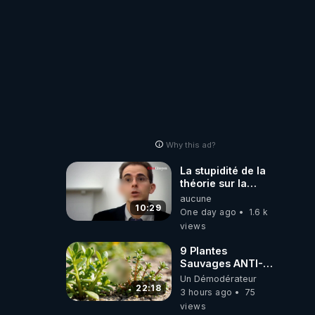
Why this ad?
La stupidité de la
théorie sur la
responsabilité de
aucune
l’homme
10:29
One day ago
1.6 k
concernant le
views
dioxyde de
carbone.
9 Plantes
Sauvages ANTI-
FAMINE: ces
Un Démodérateur
Ressources
22:18
3 hours ago
75
NUTRITIVES&MéDICINALES
views
JARDIN&des