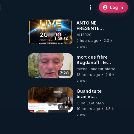
Log in
ANTOINE
PRÉSENTE
AH2020 LE LIVE
AH2020
20H ***DU
1:35:50
2 hours ago
2.0 k
06/08/2026***
views
mort des frère
Bogdanoff : le
mensonge d état
michel lanceur alerte
7:28
13 hours ago
2.6 k
views
Quand tu te
branles
bonhomme tu
OHM ÉGA MAN
émets des ondes
9:36
10 hours ago
1.6 k
ils ont juste omis
views
de t'expliquer