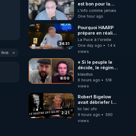
est bon pour la
santé, ils nous
L'info comme jamais
volent l'eau ! 😒🤢
One hour ago
😡
https://odysee.com/@ano
Pourquoi HAARP
prépare en réalité
un CHAOS
La Puce à l'oreille
climatique, on
34:31
One day ago
1.4 k
répond
views
first
« Si le peuple le
décide, le régime
peut tomber
klaudius
demain ! »
8:00
6 hours ago
518
views
Robert Bigelow
avait débriefer le
pédophile
tic tac ufo
génocidaire de
2:21
9 hours ago
590
donald j trump
views