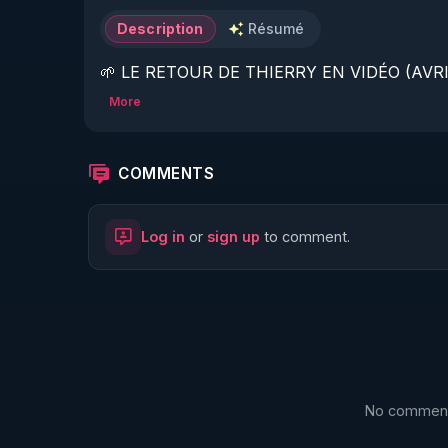
Description
Résumé
🌱 LE RETOUR DE THIERRY EN VIDÉO (AVRIL
More
https://www.rgnr.fr/presentation.html
🌱 LE MAGAZINE RÉGÉNÈRE 

COMMENTS
http://rgnr.li/ymag
Log in
or
sign up
to comment.
🌱 LA BOUTIQUE DU MAGAZINE

https://boutique.magazine-regenere.fr/
🌱 FIL TELEGRAM

https://t.me/rgnr_fr
No comments