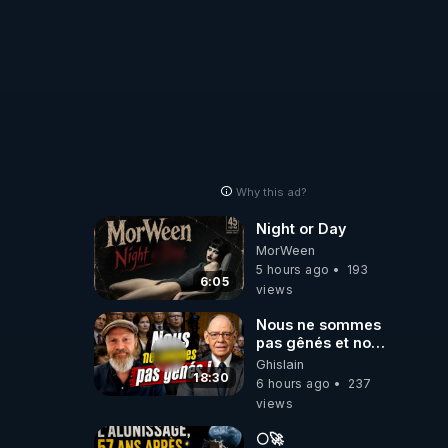
Why this ad?
Night or Day
MorWeen
5 hours ago
193
6:05
views
Nous ne sommes
pas gênés et nous
n’avons pas
Ghislain
besoin de nous
18:30
6 hours ago
237
excuser ! #jw
views
#jehovah
#collegecentral
🌕🚀