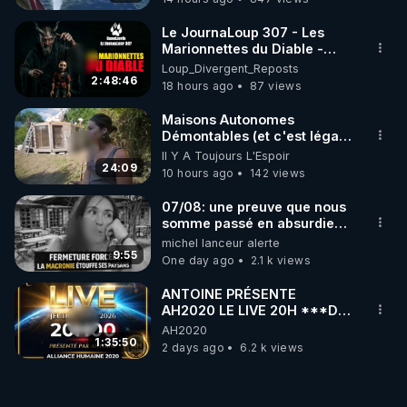
Le JournaLoup 307 - Les
Marionnettes du Diable -
Loup Divergent 2026.08.07
Loup_Divergent_Reposts
2:48:46
18 hours ago
87 views
Maisons Autonomes
Démontables (et c'est légal).
Visite éco village en
Il Y A Toujours L'Espoir
Bretagne
24:09
10 hours ago
142 views
07/08: une preuve que nous
somme passé en absurdie
une dictature qui veut faire
michel lanceur alerte
taire ses opposant !
9:55
One day ago
2.1 k views
ANTOINE PRÉSENTE
AH2020 LE LIVE 20H ***DU
06/08/2026***
AH2020
1:35:50
2 days ago
6.2 k views