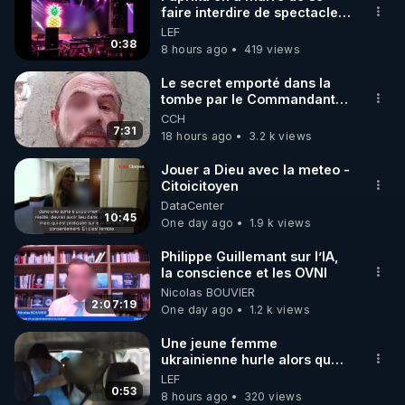
faire interdire de spectacle.
🌱 INSTAGRAM

Elle décide donc de devenir
LEF
DJ !
0:38
8 hours ago
419 views
https://www.instagram.com/rdlr_thierrycasasnovas/
http://rgnr.li/instagram
Le secret emporté dans la
tombe par le Commandant
Cousteau le 25 juin 1997
CCH
🌱 LA NEWSLETTER

7:31
18 hours ago
3.2 k views
Pour ne pas rater l’actualité RGNR (stages, 
Jouer a Dieu avec la meteo -
Citoicitoyen
http://rgnr.li/news
DataCenter
10:45
One day ago
1.9 k views
🌱 VIDÉOS NON CENSURÉES SUR ODYSEE 

Toutes les vidéos Youtube sont aussi sur la 
Philippe Guillemant sur l’IA,
la conscience et les OVNI
Nicolas BOUVIER
http://rgnr.li/odysee
2:07:19
One day ago
1.2 k views
🌱 LES STAGES EN PRÉSENTIEL

Une jeune femme
ukrainienne hurle alors que
son ptit ami est brutalement
LEF
http://rgnr.li/stages
enlevé par milice Zelensky
0:53
8 hours ago
320 views