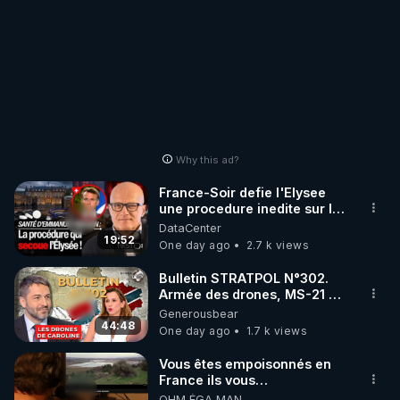
Why this ad?
France-Soir defie l'Elysee
une procedure inedite sur la
sante du president - Nexus
DataCenter
19:52
One day ago
2.7 k views
Bulletin STRATPOL N°302.
Armée des drones, MS-21 en
série, missiles coréens.
Generousbear
07.08.2026.
44:48
One day ago
1.7 k views
Vous êtes empoisonnés en
France ils vous
empoisonnent tranquille
OHM ÉGA MAN