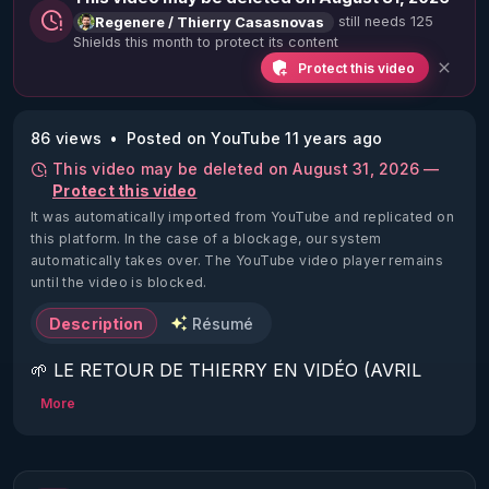
still needs 125
Regenere / Thierry Casasnovas
Shields this month to protect its content
Protect this video
86 views
Posted on YouTube 11 years ago
This video may be deleted on August 31, 2026 —
Protect this video
It was automatically imported from YouTube and replicated on
this platform.
In the case of a blockage, our system
automatically takes over. The YouTube video player remains
until the video is blocked.
Description
Résumé
🌱 LE RETOUR DE THIERRY EN VIDÉO (AVRIL 
2022)!

More
Découvrez la saison 2 des vidéos sur le nouveau 
https://www.rgnr.fr/presentation.html