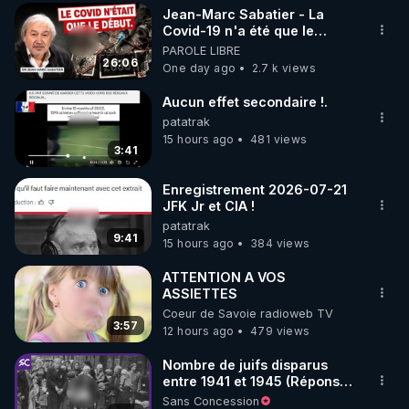
Jean-Marc Sabatier - La
▶ 30 jours gratuit sur l’application de méditation et 
Covid-19 n'a été que le
début - L'ARNm & l'ARNm-aa
PAROLE LIBRE
de bien-être ENVOL :

jusqu où auront-t-il ?
26:06
One day ago
2.7 k views
Rendez-vous sur 
https://www.envol.app/code
 avec 
le code : REGENERE
Aucun effet secondaire !.
patatrak
15 hours ago
481 views
3:41
Enregistrement 2026-07-21
JFK Jr et CIA !
patatrak
9:41
15 hours ago
384 views
ATTENTION A VOS
ASSIETTES
Coeur de Savoie radioweb TV
3:57
12 hours ago
479 views
Nombre de juifs disparus
entre 1941 et 1945 (Réponse
à mes accusateurs)
Sans Concession