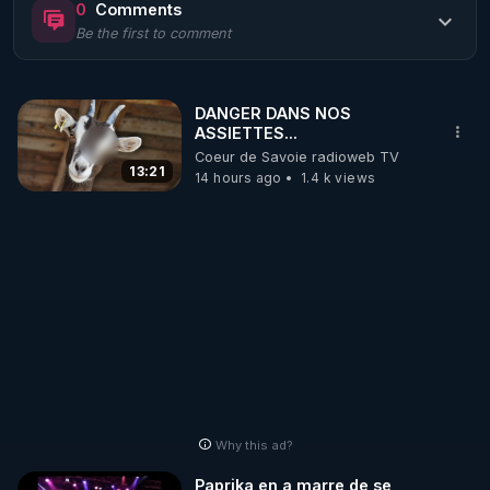
0
Comments
Be the first to comment
🌱 LE MAGAZINE RÉGÉNÈRE 

http://rgnr.li/ymag
DANGER DANS NOS
ASSIETTES...
🌱 LA BOUTIQUE DU MAGAZINE

Coeur de Savoie radioweb TV
Pour obtenir les anciens numéros que vous avez 
13:21
14 hours ago
1.4 k views
https://boutique.magazine-regenere.fr/
🌱 FIL TELEGRAM

Écoutez les podcasts gratuits de Thierry et les 
https://t.me/rgnr_fr
🌱 FACEBOOK

Why this ad?
http://rgnr.li/facebook
Paprika en a marre de se