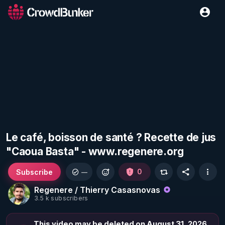
Le café, boisson de santé ? Recette de jus
"Caoua Basta" - www.regenere.org
Subscribe
0
—
Regenere / Thierry Casasnovas
3.5 k subscribers
This video may be deleted on August 31, 2026