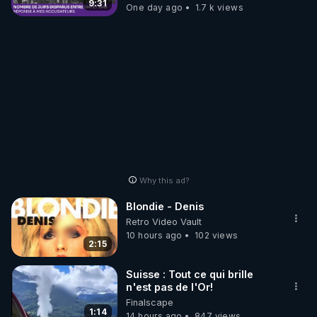
9:31
One day ago
1.7 k views
Why this ad?
Blondie - Denis
Retro Video Vault
10 hours ago
102 views
2:15
Suisse : Tout ce qui brille
n'est pas de l'Or!
Finalscape
1:14
14 hours ago
847 views